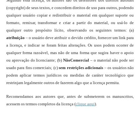
Segundo essa licença, os autores são os detentores dos direitos autorais
(copyright) de seus textos, e concedem direitos de uso para outros, podendo
qualquer usuário copiar e redistribuir o material em qualquer suporte ou
formato, remixar, transformar e criar a partir do material, ou usá-lo de
qualquer outro propósito lícito, observando os seguintes termos: (a)
atribuição
– o usuário deve atribuir o devido crédito, fornecer um link para
a licença, e indicar se foram feitas alterações. Os usos podem ocorrer de
qualquer forma razoável, mas não de uma forma que sugira haver o apoio
ou aprovação do licenciante; (b)
NãoComercial
– o material não pode ser
usado para fins comerciais; (c)
sem restrições adicionais
– os usuários não
podem aplicar termos jurídicos ou medidas de caráter tecnológico que
restrinjam legalmente outros de fazerem algo que a licença permita.
Recomendamos aos autores que, antes de submeterem os manuscritos,
acessem os termos completos da licença (
clique aqui
).