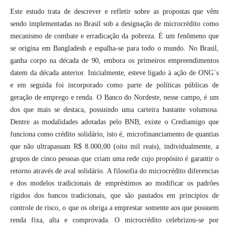
Este estudo trata de descrever e refletir sobre as propostas que vêm
sendo implementadas no Brasil sob a designação de microcrédito como
mecanismo de combate e erradicação da pobreza. É um fenômeno que
se origina em Bangladesh e espalha-se para todo o mundo. No Brasil,
ganha corpo na década de 90, embora os primeiros empreendimentos
datem da década anterior. Inicialmente, esteve ligado à ação de ONG´s
e em seguida foi incorporado como parte de políticas públicas de
geração de emprego e renda. O Banco do Nordeste, nesse campo, é um
dos que mais se destaca, possuindo uma carteira bastante volumosa.
Dentre as modalidades adotadas pelo BNB, existe o Crediamigo que
funciona como crédito solidário, isto é, microfinanciamento de quantias
que não ultrapassam R$ 8.000,00 (oito mil reais), individualmente, a
grupos de cinco pessoas que criam uma rede cujo propósito é garantir o
retorno através de aval solidário. A filosofia do microcrédito diferencias
e dos modelos tradicionais de empréstimos ao modificar os padrões
rígidos dos bancos tradicionais, que são pautados em princípios de
controle de risco, o que os obriga a emprestar somente aos que possuem
renda fixa, alta e comprovada. O microcrédito celebrizou-se por