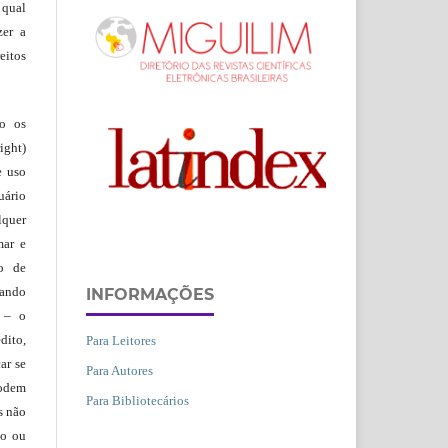
 qual
zer a
eitos
ão os
ight)
e uso
uário
lquer
mar e
lo de
vando
INFORMAÇÕES
– o
dito,
Para Leitores
ar se
Para Autores
podem
Para Bibliotecários
s não
io ou