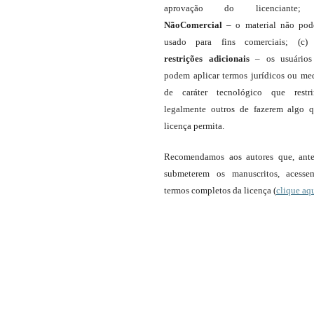
aprovação do licenciante;
NãoComercial
– o material não pod
usado para fins comerciais; (c
restrições adicionais
– os usuário
podem aplicar termos jurídicos ou me
de caráter tecnológico que restr
legalmente outros de fazerem algo 
licença permita.
Recomendamos aos autores que, ant
submeterem os manuscritos, acess
termos completos da licença (
clique aq