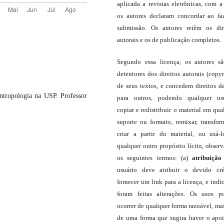
aplicada a revistas eletrônicas, com a
os autores declaram concordar ao fa
submissão. Os autores retêm os dir
autorais e os de publicação completos.
Segundo essa licença, os autores s
detentores dos direitos autorais (copyr
de seus textos, e concedem direitos d
tropologia na USP. Professor
para outros, podendo qualquer us
copiar e redistribuir o material em qua
suporte ou formato, remixar, transfor
criar a partir do material, ou usá-
qualquer outro propósito lícito, obser
os seguintes termos: (a)
atribuição
usuário deve atribuir o devido cré
fornecer um link para a licença, e indic
foram feitas alterações. Os usos 
ocorrer de qualquer forma razoável, ma
de uma forma que sugira haver o apo