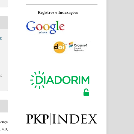
Registros e Indexações
e
E
ença
 4.0,