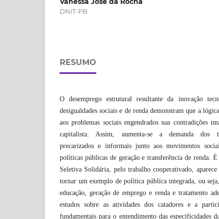
Vanessa José da Rocha
DNIT-PB
RESUMO
O desemprego estrutural resultante da inovação tec
desigualdades sociais e de renda demonstram que a lógica
aos problemas sociais engendrados nas contradições i
capitalista. Assim, aumenta-se a demanda dos tr
precarizados e informais junto aos movimentos soci
políticas públicas de geração e transferência de renda. É
Seletiva Solidária, pelo trabalho cooperativado, aparec
tornar um exemplo de política pública integrada, ou seja
educação, geração de emprego e renda e tratamento ade
estudos sobre as atividades dos catadores e a parti
fundamentais para o entendimento das especificidades da