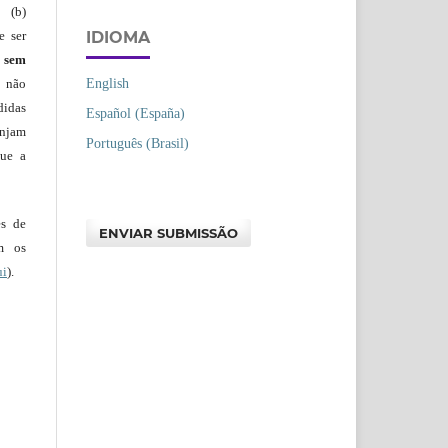
 (b)
IDIOMA
e ser
)
sem
English
s não
didas
Español (España)
injam
Português (Brasil)
que a
es de
ENVIAR SUBMISSÃO
em os
ui
).