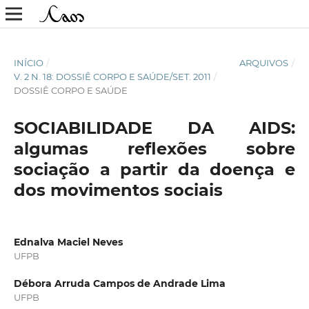
INÍCIO
/
ARQUIVOS
/
V. 2 N. 18: DOSSIÊ CORPO E SAÚDE/SET. 2011
/
DOSSIÊ CORPO E SAÚDE
SOCIABILIDADE DA AIDS:
algumas reflexões sobre
sociação a partir da doença e
dos movimentos sociais
Ednalva Maciel Neves
UFPB
Débora Arruda Campos de Andrade Lima
UFPB