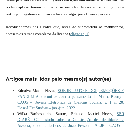
usado para fins comerciais; (c)
sem restrições adicionais
– os usuários não
podem aplicar termos jurídicos ou medidas de caráter tecnológico que
restrinjam legalmente outros de fazerem algo que a licença permita.
Recomendamos aos autores que, antes de submeterem os manuscritos,
acessem os termos completos da licença (
clique aqui
).
Artigos mais lidos pelo mesmo(s) autor(es)
Ednalva Maciel Neves,
SOBRE LUTO E DOR, EMOÇÕES E
PANDEMIA: encontros com o pensamento de Mauro Koury
,
CAOS – Revista Eletrônica de Ciências Sociais: v. 1 n. 28:
Dossiê Fat Studies – jan./jun. 2022
Wilka Barbosa dos Santos, Ednalva Maciel Neves,
SER
DIABÉTICO: estudo sobre a Construção de Identidade na
Associação de Diabéticos de João Pessoa – ADJP
,
CAOS –