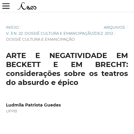
INÍCIO
/
ARQUIVOS
/
V. 3 N. 22: DOSSIÊ CULTURA E EMANCIPAÇÃO/DEZ. 2012
/
DOSSIÊ CULTURA E EMANCIPAÇÃO
ARTE E NEGATIVIDADE EM
BECKETT E EM BRECHT:
considerações sobre os teatros
do absurdo e épico
Ludmila Patriota Guedes
UFPB