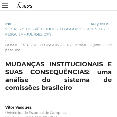
INÍCIO
/
ARQUIVOS
/
V. 2 N. 23: DOSSIÊ ESTUDOS LEGISLATIVOS: AGENDAS DE
PESQUISA – JUL./DEZ. 2019
/
DOSSIÊ ESTUDOS LEGISLATIVOS NO BRASIL: agendas de
pesquisa
MUDANÇAS INSTITUCIONAIS E
SUAS CONSEQUÊNCIAS: uma
análise do sistema de
comissões brasileiro
Vitor Vasquez
Universidade Estadual de Campinas