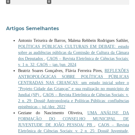
0
0
Artigos Semelhantes
Antonio Teixeira de Barros, Malena Rehbein Rodrigues Sathler,
POLÍTICAS PÚBLICAS CULTURAIS EM DEBATE: estudo
sobre as audiências públicas da Comissão de Cultura da Câmara
dos Deputados
,
CAOS – Revista Eletrônica de Ciências Sociais:
v. 1 n. 32: CAOS – jan./jun. 2024
Beatriz Soares Gonçalves, Flávia Ferreira Pires,
REFLEXÕES
ANTROPOLÓGICAS SOBRE POLÍTICAS PÚBLICAS
CENTRADAS NAS CRIANÇAS: um estudo inicial sobre o
“Projeto Cidade das Crianças” e sua realização no município de
Jundiaí (SP)
,
CAOS – Revista Eletrônica de Ciências Sociais: v.
2 n. 29: Dossiê Antropologia e Políticas Públicas: confluências
epistêmicas – jul./dez. 2022
Geziane do Nascimento Oliveira,
UMA ANÁLISE DA
FORMAÇÃO DO CONSELHO MUNICIPAL DE
JUVENTUDE DE JOÃO PESSOA/ PB
,
CAOS – Revista
Eletrônica de Ciências Sociais: v. 2 n. 25: Dossiê Juventude,