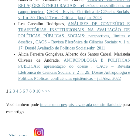
RELAÇÕES ÉTNICO-RACIAIS: reflexões e possibilidades no
campo teórico
,
CAOS – Revista Eletrônica de Ciências Sociais:
v. 1 n. 30: Dossiê Teoria Crítica – jan./jun. 2023
Lea Carvalho Rodrigues,
ANÁLISES DE CONTEÚDO E
TRAJETÓRIAS INSTITUCIONAIS NA AVALIAÇÃO DE
POLÍTICAS PÚBLICAS SOCIAIS: perspectivas, limites e
desafios
,
CAOS – Revista Eletrônica de Ciências Sociais: v. 1 n.
17: Dossiê Avaliação de Políticas Sociais/abr. 2011
Alicia Ferreira Gonçalves, Alberto dos Santos Cabral, Maristela
Oliveira de Andrade,
ANTROPOLOGIA E POLÍTICAS
PÚBLICAS: apresentação do dossiê
,
CAOS – Revista
Eletrônica de Ciências Sociais: v. 2 n. 29: Dossiê Antropologia e
Políticas Públicas: confluências epistêmicas – jul./dez. 2022
1
2
3
4
5
6
7
8
9
10
>
>>
Você também pode
iniciar uma pesquisa avançada por similaridade
para
este artigo.
Siga-nos: