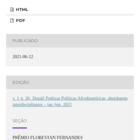
HTML
PDF
PUBLICADO
2021-06-12
EDIÇÃO
v. 1 n. 26: Dossiê Poéticas Políticas Afrodiaspóricas: abordagens
interdisciplinares – jan./jun. 2021
SEÇÃO
PRÊMIO FLORESTAN FERNANDES