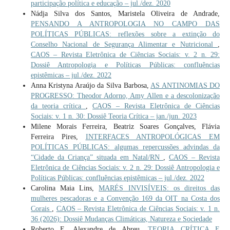
participação política e educação – jul./dez. 2020
Nádja Silva dos Santos, Maristela Oliveira de Andrade,
PENSANDO A ANTROPOLOGIA NO CAMPO DAS
POLÍTICAS PÚBLICAS: reflexões sobre a extinção do
Conselho Nacional de Segurança Alimentar e Nutricional
,
CAOS – Revista Eletrônica de Ciências Sociais: v. 2 n. 29:
Dossiê Antropologia e Políticas Públicas: confluências
epistêmicas – jul./dez. 2022
Anna Kristyna Araújo da Silva Barbosa,
AS ANTINOMIAS DO
PROGRESSO: Theodor Adorno, Amy Allen e a descolonização
da teoria crítica
,
CAOS – Revista Eletrônica de Ciências
Sociais: v. 1 n. 30: Dossiê Teoria Crítica – jan./jun. 2023
Milene Morais Ferreira, Beatriz Soares Gonçalves, Flávia
Ferreira Pires,
INTERFACES ANTROPOLÓGICAS EM
POLÍTICAS PÚBLICAS: algumas repercussões advindas da
“Cidade da Criança” situada em Natal/RN
,
CAOS – Revista
Eletrônica de Ciências Sociais: v. 2 n. 29: Dossiê Antropologia e
Políticas Públicas: confluências epistêmicas – jul./dez. 2022
Carolina Maia Lins,
MARÉS INVISÍVEIS: os direitos das
mulheres pescadoras e a Convenção 169 da OIT na Costa dos
Corais
,
CAOS – Revista Eletrônica de Ciências Sociais: v. 1 n.
36 (2026): Dossiê Mudanças Climáticas, Natureza e Sociedade
Roberto E. Alexandre de Abreu,
TEORIA CRÍTICA E