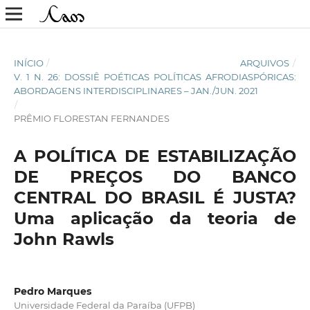
INÍCIO
/
ARQUIVOS
/
V. 1 N. 26: DOSSIÊ POÉTICAS POLÍTICAS AFRODIASPÓRICAS:
ABORDAGENS INTERDISCIPLINARES – JAN./JUN. 2021
/
PRÊMIO FLORESTAN FERNANDES
A POLÍTICA DE ESTABILIZAÇÃO
DE PREÇOS DO BANCO
CENTRAL DO BRASIL É JUSTA?
Uma aplicação da teoria de
John Rawls
Pedro Marques
Universidade Federal da Paraíba (UFPB)