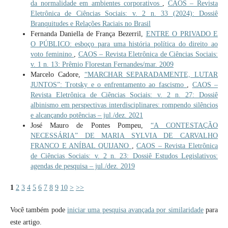
da normalidade em ambientes corporativos
,
CAOS – Revista
Eletrônica de Ciências Sociais: v. 2 n. 33 (2024): Dossiê
Branquitudes e Relações Raciais no Brasil
Fernanda Daniella de França Bezerril,
ENTRE O PRIVADO E
O PÚBLICO: esboço para uma história política do direito ao
voto feminino
,
CAOS – Revista Eletrônica de Ciências Sociais:
v. 1 n. 13: Prêmio Florestan Fernandes/mar. 2009
Marcelo Cadore,
“MARCHAR SEPARADAMENTE, LUTAR
JUNTOS”: Trotsky e o enfrentamento ao fascismo
,
CAOS –
Revista Eletrônica de Ciências Sociais: v. 2 n. 27: Dossiê
albinismo em perspectivas interdisciplinares: rompendo silêncios
e alcançando potências – jul./dez. 2021
José Mauro de Pontes Pompeu,
“A CONTESTAÇÃO
NECESSÁRIA” DE MARIA SYLVIA DE CARVALHO
FRANCO E ANÍBAL QUIJANO
,
CAOS – Revista Eletrônica
de Ciências Sociais: v. 2 n. 23: Dossiê Estudos Legislativos:
agendas de pesquisa – jul./dez. 2019
1
2
3
4
5
6
7
8
9
10
>
>>
Você também pode
iniciar uma pesquisa avançada por similaridade
para
este artigo.