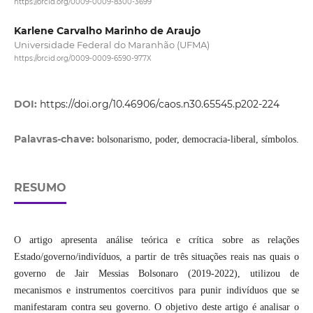
https://orcid.org/0009-0009-8300-3699
Karlene Carvalho Marinho de Araujo
Universidade Federal do Maranhão (UFMA)
https://orcid.org/0009-0009-6590-977X
DOI:
https://doi.org/10.46906/caos.n30.65545.p202-224
Palavras-chave:
bolsonarismo, poder, democracia-liberal, símbolos.
RESUMO
O artigo apresenta análise teórica e crítica sobre as relações
Estado/governo/indivíduos, a partir de três situações reais nas quais o
governo de Jair Messias Bolsonaro (2019-2022), utilizou de
mecanismos e instrumentos coercitivos para punir indivíduos que se
manifestaram contra seu governo. O objetivo deste artigo é analisar o