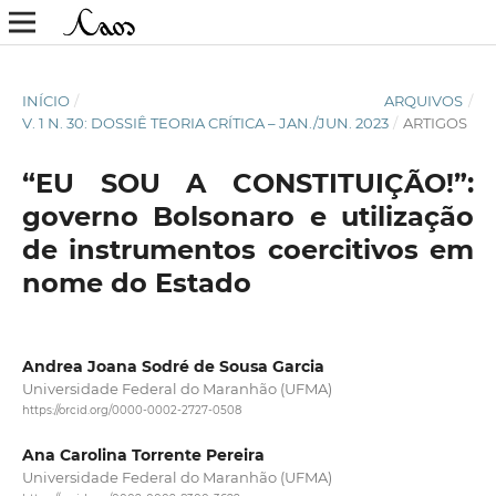
INÍCIO
/
ARQUIVOS
/
V. 1 N. 30: DOSSIÊ TEORIA CRÍTICA – JAN./JUN. 2023
/
ARTIGOS
“EU SOU A CONSTITUIÇÃO!”:
governo Bolsonaro e utilização
de instrumentos coercitivos em
nome do Estado
Andrea Joana Sodré de Sousa Garcia
Universidade Federal do Maranhão (UFMA)
https://orcid.org/0000-0002-2727-0508
Ana Carolina Torrente Pereira
Universidade Federal do Maranhão (UFMA)