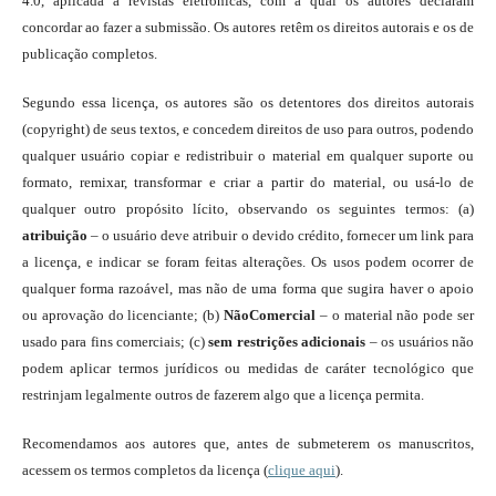
4.0, aplicada a revistas eletrônicas, com a qual os autores declaram
concordar ao fazer a submissão. Os autores retêm os direitos autorais e os de
publicação completos.
Segundo essa licença, os autores são os detentores dos direitos autorais
(copyright) de seus textos, e concedem direitos de uso para outros, podendo
qualquer usuário copiar e redistribuir o material em qualquer suporte ou
formato, remixar, transformar e criar a partir do material, ou usá-lo de
qualquer outro propósito lícito, observando os seguintes termos: (a)
atribuição
– o usuário deve atribuir o devido crédito, fornecer um link para
a licença, e indicar se foram feitas alterações. Os usos podem ocorrer de
qualquer forma razoável, mas não de uma forma que sugira haver o apoio
ou aprovação do licenciante; (b)
NãoComercial
– o material não pode ser
usado para fins comerciais; (c)
sem restrições adicionais
– os usuários não
podem aplicar termos jurídicos ou medidas de caráter tecnológico que
restrinjam legalmente outros de fazerem algo que a licença permita.
Recomendamos aos autores que, antes de submeterem os manuscritos,
acessem os termos completos da licença (
clique aqui
).