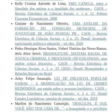
Kelly Cristina Azevedo de Lima,
FREI CANECA: entre a
liberdade dos antigos e a igualdade dos modernos
,
CAOS –
Revista Eletrônica de Ciências Sociais: v. 1 n. 12: Prêmio
Florestan Fernandes/set. 2008
Geziane do Nascimento Oliveira,
UMA ANÁLISE DA
FORMAÇÃO DO CONSELHO MUNICIPAL DE
JUVENTUDE DE JOÃO PESSOA/ PB
,
CAOS – Revista
Eletrônica de Ciências Sociais: v. 2 n. 25: Dossiê Juventude,
participação política e educação – jul./dez. 2020
Pedro Henrique Alves Santos, Uebert Vinicius das Neves Ramos,
Jeifa Alice Jericó,
BRANQUITUDE, SISTEMA RACIAL DE
JUSTIÇA CRIMINAL E PROCESSOS (DE)COLONIAIS: uma
análise crítica discursiva
,
CAOS – Revista Eletrônica de
Ciências Sociais: v. 2 n. 33 (2024): Dossiê Branquitudes e
Relações Raciais no Brasil
Arley Felipe Amanajás,
LEI DE INICIATIVA POPULAR
8.930/94 – A MODIFICAÇÃO NA LEI DE CRIMES
HEDIONDOS: um estudo sobre o processo legislativo
,
CAOS –
Revista Eletrônica de Ciências Sociais: v. 2 n. 23: Dossiê
Estudos Legislativos: agendas de pesquisa – jul./dez. 2019
Marllon do Nascimento Conceição,
“DESCULPA, É QUE
VOCÊ NÃO TEM CARA DE...”: a branquitude e o privilégio