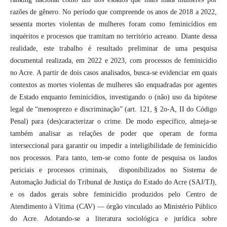
razões de gênero. No período que compreende os anos de 2018 a 2022,
sessenta mortes violentas de mulheres foram como feminicídios em
inquéritos e processos que tramitam no território acreano. Diante dessa
realidade, este trabalho é resultado preliminar de uma pesquisa
documental realizada, em 2022 e 2023, com processos de feminicídio
no Acre. A partir de dois casos analisados, busca-se evidenciar em quais
contextos as mortes violentas de mulheres são enquadradas por agentes
de Estado enquanto feminicídios, investigando o (não) uso da hipótese
legal de “menosprezo e discriminação” (art. 121, § 2o-A, II do Código
Penal) para (des)caracterizar o crime. De modo específico, almeja-se
também analisar as relações de poder que operam de forma
interseccional para garantir ou impedir a inteligibilidade de feminicídio
nos processos. Para tanto, tem-se como fonte de pesquisa os laudos
periciais e processos criminais, disponibilizados no Sistema de
Automação Judicial do Tribunal de Justiça do Estado do Acre (SAJ/TJ),
e os dados gerais sobre feminicídio produzidos pelo Centro de
Atendimento à Vítima (CAV) — órgão vinculado ao Ministério Público
do Acre. Adotando-se a literatura sociológica e jurídica sobre