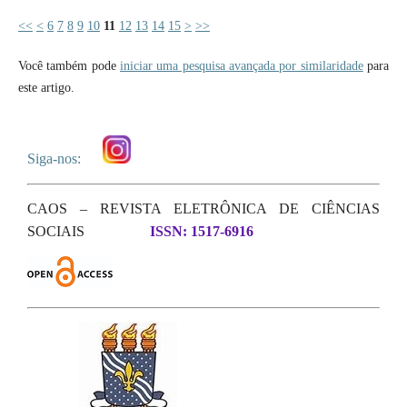
<<
<
6
7
8
9
10
11
12
13
14
15
>
>>
Você também pode
iniciar uma pesquisa avançada por similaridade
para
este artigo.
Siga-nos:
CAOS – REVISTA ELETRÔNICA DE CIÊNCIAS
SOCIAIS
ISSN: 1517-6916