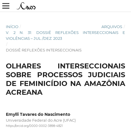
INÍCIO
/
ARQUIVOS
/
V. 2 N. 31: DOSSIÊ REFLEXÕES INTERSECCIONAIS E
VIOLÊNCIAS – JUL./DEZ. 2023
/
DOSSIÊ REFLEXÕES INTERSECCIONAIS
OLHARES INTERSECCIONAIS
SOBRE PROCESSOS JUDICIAIS
DE FEMINICÍDIO NA AMAZÔNIA
ACREANA
Emylli Tavares do Nascimento
Universidade Federal do Acre (UFAC)
https://orcid.org/0000-0002-3898-4821