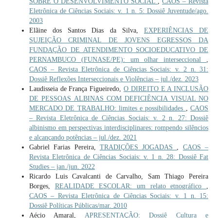
SOBRE O DESENVOLVIMENTO SOCIAL
,
CAOS – Revista
Eletrônica de Ciências Sociais: v. 1 n. 5: Dossiê Juventude/ago.
2003
Elãine dos Santos Dias da Silva,
EXPERIÊNCIAS DE
SUJEIÇÃO CRIMINAL DE JOVENS EGRESSOS DA
FUNDAÇÃO DE ATENDIMENTO SOCIOEDUCATIVO DE
PERNAMBUCO (FUNASE/PE): um olhar interseccional
,
CAOS – Revista Eletrônica de Ciências Sociais: v. 2 n. 31:
Dossiê Reflexões Interseccionais e Violências – jul./dez. 2023
Laudisseia de França Figueiredo,
O DIREITO E A INCLUSÃO
DE PESSOAS ALBINAS COM DEFICIÊNCIA VISUAL NO
MERCADO DE TRABALHO: limites e possibilidades
,
CAOS
– Revista Eletrônica de Ciências Sociais: v. 2 n. 27: Dossiê
albinismo em perspectivas interdisciplinares: rompendo silêncios
e alcançando potências – jul./dez. 2021
Gabriel Farias Pereira,
TRADIÇÕES JOGADAS
,
CAOS –
Revista Eletrônica de Ciências Sociais: v. 1 n. 28: Dossiê Fat
Studies – jan./jun. 2022
Ricardo Luis Cavalcanti de Carvalho, Sam Thiago Pereira
Borges,
REALIDADE ESCOLAR: um relato etnográfico
,
CAOS – Revista Eletrônica de Ciências Sociais: v. 1 n. 15:
Dossiê Políticas Públicas/mar. 2010
Aécio Amaral,
APRESENTAÇÃO: Dossiê Cultura e