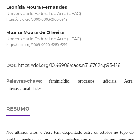
Leonísia Moura Fernandes
Universidade Federal do Acre (UFAC)
https://orcid.org/0000-0003-2106-5949
Muana Moura de Oliveira
Universidade Federal do Acre (UFAC)
https://orcid.org/0009-0000-6280-6219
DOI:
https://doi.org/10.46906/caos.n31.67624.p95-126
Palavras-chave:
feminicídio, processos judiciais, Acre,
interseccionalidades.
RESUMO
Nos últimos anos, o Acre tem despontado entre os estados no topo do
ranking nacional como um dos estados que mais mata mulheres por