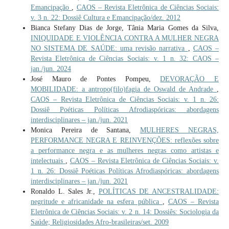
Emancipação
,
CAOS – Revista Eletrônica de Ciências Sociais:
v. 3 n. 22: Dossiê Cultura e Emancipação/dez. 2012
Bianca Stefany Dias de Jorge, Tânia Maria Gomes da Silva,
INIQUIDADE E VIOLÊNCIA CONTRA A MULHER NEGRA
NO SISTEMA DE SAÚDE: uma revisão narrativa
,
CAOS –
Revista Eletrônica de Ciências Sociais: v. 1 n. 32: CAOS –
jan./jun. 2024
José Mauro de Pontes Pompeu,
DEVORAÇÃO E
MOBILIDADE: a antropo(filo)fagia de Oswald de Andrade
,
CAOS – Revista Eletrônica de Ciências Sociais: v. 1 n. 26:
Dossiê Poéticas Políticas Afrodiaspóricas: abordagens
interdisciplinares – jan./jun. 2021
Monica Pereira de Santana,
MULHERES NEGRAS,
PERFORMANCE NEGRA E REINVENÇÕES: reflexões sobre
a performance negra e as mulheres negras como artistas e
intelectuais
,
CAOS – Revista Eletrônica de Ciências Sociais: v.
1 n. 26: Dossiê Poéticas Políticas Afrodiaspóricas: abordagens
interdisciplinares – jan./jun. 2021
Ronaldo L. Sales Jr.,
POLÍTICAS DE ANCESTRALIDADE:
negritude e africanidade na esfera pública
,
CAOS – Revista
Eletrônica de Ciências Sociais: v. 2 n. 14: Dossiês: Sociologia da
Saúde; Religiosidades Afro-brasileiras/set. 2009