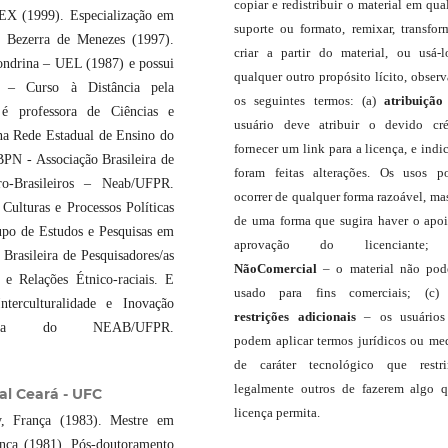
copiar e redistribuir o material em qua
PEX (1999). Especialização em
suporte ou formato, remixar, transfor
o Bezerra de Menezes (1997).
criar a partir do material, ou usá-
ondrina – UEL (1987) e possui
qualquer outro propósito lícito, obser
l – Curso à Distância pela
os seguintes termos: (a)
atribuição
 é professora de Ciências e
usuário deve atribuir o devido cré
na Rede Estadual de Ensino do
fornecer um link para a licença, e indic
PN - Associação Brasileira de
foram feitas alterações. Os usos 
o-Brasileiros – Neab/UFPR.
ocorrer de qualquer forma razoável, ma
ulturas e Processos Políticas
de uma forma que sugira haver o apo
po de Estudos e Pesquisas em
aprovação do licenciante;
Brasileira de Pesquisadores/as
NãoComercial
– o material não pod
Relações Étnico-raciais. E
usado para fins comerciais; (c
terculturalidade e Inovação
restrições adicionais
– os usuário
ora do NEAB/UFPR.
podem aplicar termos jurídicos ou me
de caráter tecnológico que restr
legalmente outros de fazerem algo 
al Ceará - UFC
licença permita.
cy, França (1983). Mestre em
ança (1981). Pós-doutoramento