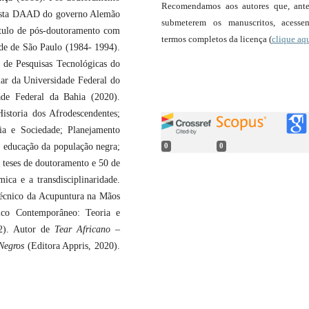
Recomendamos aos autores que, ant
sista DAAD do governo Alemão
submeterem os manuscritos, acess
ítulo de pós-doutoramento com
termos completos da licença (
clique aq
ade de São Paulo (1984- 1994).
o de Pesquisas Tecnológicas do
lar da Universidade Federal do
ade Federal da Bahia (2020).
istoria dos Afrodescendentes;
ia e Sociedade; Planejamento
; educação da população negra;
0
0
 teses de doutoramento e 50 de
ica e a transdisciplinaridade.
écnico da Acupuntura na Mãos
nico Contemporâneo: Teoria e
22). Autor de
Tear Africano
–
 Negros
(Editora Appris, 2020).