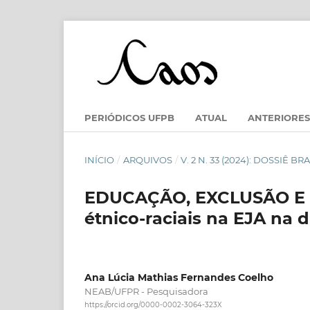
PERIÓDICOS UFPB
ATUAL
ANTERIORES
INÍCIO
/
ARQUIVOS
/
V. 2 N. 33 (2024): DOSSIÊ
EDUCAÇÃO, EXCLUSÃO E RA
étnico-raciais na EJA na
Ana Lúcia Mathias Fernandes Coelho
NEAB/UFPR - Pesquisadora
https://orcid.org/0000-0002-3064-323X