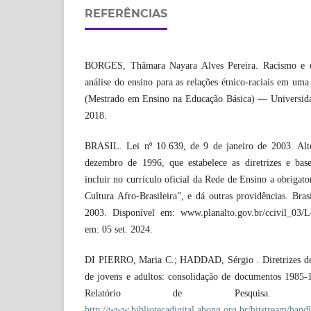
REFERÊNCIAS
BORGES, Thâmara Nayara Alves Pereira. Racismo e ed
análise do ensino para as relações étnico-raciais em uma
(Mestrado em Ensino na Educação Básica) — Universida
2018.
BRASIL. Lei nº 10.639, de 9 de janeiro de 2003. Alt
dezembro de 1996, que estabelece as diretrizes e bas
incluir no currículo oficial da Rede de Ensino a obrigato
Cultura Afro-Brasileira”, e dá outras providências. Bras
2003. Disponível em: www.planalto.gov.br/ccivil_03/L
em: 05 set. 2024.
DI PIERRO, Maria C.; HADDAD, Sérgio . Diretrizes de 
de jovens e adultos: consolidação de documentos 1985
Relatório de Pesquisa. D
http://www.bibliotecadigital.abong.org.br/bitstream/handl