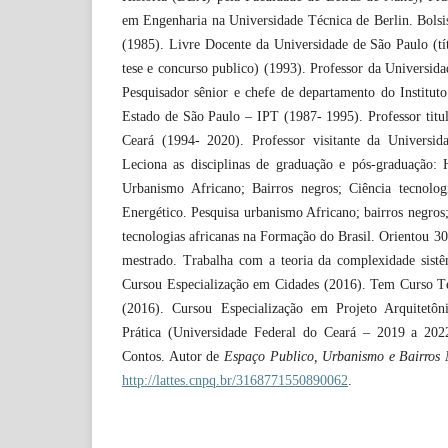
em Engenharia na Universidade Técnica de Berlin. Bol
(1985). Livre Docente da Universidade de São Paulo (t
tese e concurso publico) (1993). Professor da Universid
Pesquisador sênior e chefe de departamento do Institut
Estado de São Paulo – IPT (1987- 1995). Professor titu
Ceará (1994- 2020). Professor visitante da Universid
Leciona as disciplinas de graduação e pós-graduação: H
Urbanismo Africano; Bairros negros; Ciência tecnolog
Energético. Pesquisa urbanismo Africano; bairros negros
tecnologias africanas na Formação do Brasil. Orientou 30
mestrado. Trabalha com a teoria da complexidade sistêm
Cursou Especialização em Cidades (2016). Tem Curso T
(2016). Cursou Especialização em Projeto Arquitetô
Prática (Universidade Federal do Ceará – 2019 a 20
Contos. Autor de
Espaço Publico, Urbanismo e Bairros
http://lattes.cnpq.br/3168771550890062
.