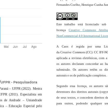
Fernandes Coelho, Henrique Cunha Jun
Este trabalho está licenciado so
licença
Creative Commons Attribut
NonCommercial 4.0 International Lice
A Caos é regida por uma Lic
da
Creative Commons
(CC): CC BY-NC
aplicada a revistas eletrônicas, com a
os autores declaram concordar ao fa
submissão. Os autores retêm os dir
autorais e os de publicação completos.
UFPR - Pesquisadora
Segundo essa licença, os autores s
Paraná – UFPR (2022). Mestra
detentores dos direitos autorais (copyr
UFPR (2011). Especialista em
de seus textos, e concedem direitos d
pos de Andrade – Uniandrade
para outros, podendo qualquer us
ica – Educação Especial pelo