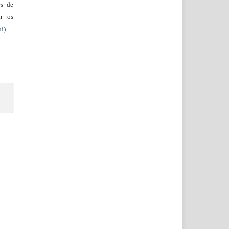
es de
em os
ui
).