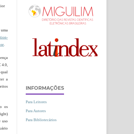
ior
b uma
ion-
nse
.
ença
 4.0,
 qual
zer a
eitos
INFORMAÇÕES
Para Leitores
ão os
Para Autores
ight)
Para Bibliotecários
e uso
uário