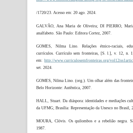
/1720/23. Acesso em: 20 ago. 2024.
GALVÃO, Ana Maria de Oliveira; DI PIERRO, Maria 
analfabeto. São Paulo: Editora Cortez, 2007.
GOMES, Nilma Lino. Relações étnico-raciais, edu
currículos. Currículo sem fronteiras, [S. l.], v. 12, n.
em:
http://www.curriculosemfronteiras.org/vol12iss1arti
set. 2024.
GOMES, Nilma Lino. (org.). Um olhar além das fronteiras
Belo Horizonte: Autêntica, 2007.
HALL, Stuart. Da diáspora: identidades e mediações cult
da UFMG; Brasília: Representação da Unesco no Brasil, 
MOURA, Clóvis. Os quilombos e a rebelião negra. São
1987.