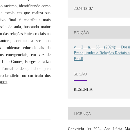
ao racismo, identificando como
2024-12-07
 na escola em que realiza sua
tivo final é contribuir mais
sala de aula, buscando maior
EDIÇÃO
o das relações étnico-raciais na
autora, continua a ser uma
v. 2 n. 33 (2024): Dossi
os problemas educacionais da
Branquitudes e Relações Raciais 
tos emergenciais, em vez de
Brasil
a Lino Gomes, Borges enfatiza
 formal e de qualidade para
SEÇÃO
ro-brasileira no currículo dos
2003.
RESENHA
LICENÇA
Copyright (c) 2024 Ana Lúcia Mat