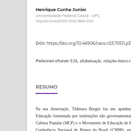
Henrique Cunha Junior
Universidade Federal Ceará - UFC
https://orcid.org/0000-0002-9664-5545
DOI:
https://doi.org/10.46906/caos.n33.70511.p
Palavras-chave:
EJA, alfabetização, relações étnico-
RESUMO
Na sua dissertação, Thâmara Borges faz um apanha
Educação fomentada por instituições não governamenta
Cultura Popular (MCP) e o Movimento de Educação de B
Conferência Nacional de Bispos do Brasil (CNBB), ent