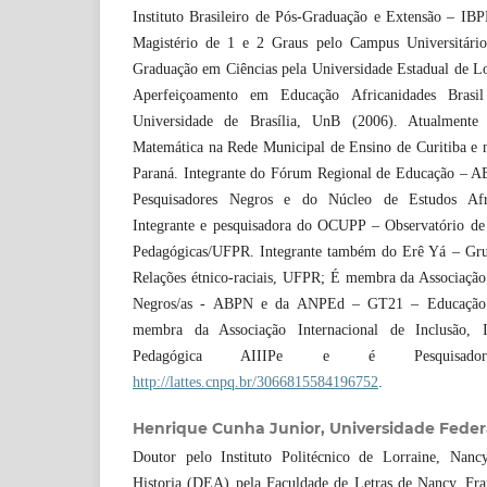
Instituto Brasileiro de Pós-Graduação e Extensão – IB
Magistério de 1 e 2 Graus pelo Campus Universitári
Graduação em Ciências pela Universidade Estadual de L
Aperfeiçoamento em Educação Africanidades Brasi
Universidade de Brasília, UnB (2006). Atualmente
Matemática na Rede Municipal de Ensino de Curitiba e 
Paraná. Integrante do Fórum Regional de Educação – AB
Pesquisadores Negros e do Núcleo de Estudos Afr
Integrante e pesquisadora do OCUPP – Observatório de C
Pedagógicas/UFPR. Integrante também do Erê Yá – Gru
Relações étnico-raciais, UFPR; É membra da Associação 
Negros/as - ABPN e da ANPEd – GT21 – Educação e 
membra da Associação Internacional de Inclusão, In
Pedagógica AIIIPe e é Pesquisad
http://lattes.cnpq.br/3066815584196752
.
Henrique Cunha Junior,
Universidade Feder
Doutor pelo Instituto Politécnico de Lorraine, Nan
Historia (DEA) pela Faculdade de Letras de Nancy, Fr