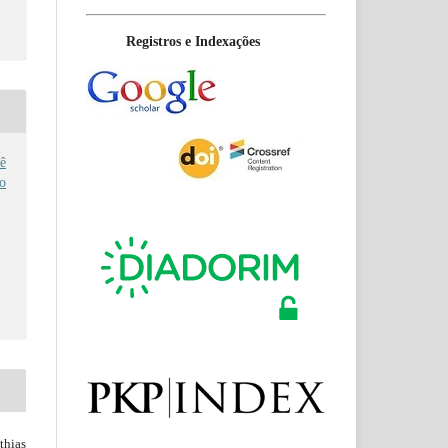
Registros e Indexações
ê
no
hias