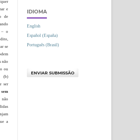
lquer
mar e
IDIOMA
lo de
vando
English
– o
Español (España)
dito,
Português (Brasil)
ar se
podem
s não
io ou
ENVIAR SUBMISSÃO
 (b)
e ser
)
sem
s não
didas
injam
que a