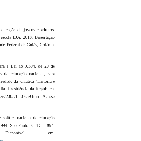
ucação de jovens e adultos:
 escola EJA. 2018. Dissertação
de Federal de Goiás, Goiânia,
era a Lei no 9.394, de 20 de
es da educação nacional, para
riedade da temática “História e
ília: Presidência da República,
eis/2003/L10.639.htm. Acesso
política nacional de educação
-1994. São Paulo: CEDI, 1994.
isponível em:
e/