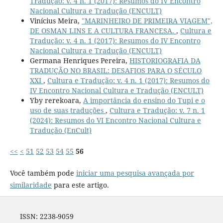
Tradução: v. 4 n. 1 (2017): Resumos do IV Encontro
Nacional Cultura e Tradução (ENCULT)
Vinícius Meira,
"MARINHEIRO DE PRIMEIRA VIAGEM",
DE OSMAN LINS E A CULTURA FRANCESA.
,
Cultura e
Tradução: v. 4 n. 1 (2017): Resumos do IV Encontro
Nacional Cultura e Tradução (ENCULT)
Germana Henriques Pereira,
HISTORIOGRAFIA DA
TRADUÇÃO NO BRASIL: DESAFIOS PARA O SÉCULO
XXI
,
Cultura e Tradução: v. 4 n. 1 (2017): Resumos do
IV Encontro Nacional Cultura e Tradução (ENCULT)
Yby rerekoara,
A importância do ensino do Tupi e o
uso de suas traduções
,
Cultura e Tradução: v. 7 n. 1
(2024): Resumos do VI Encontro Nacional Cultura e
Tradução (EnCult)
<<
<
51
52
53
54
55
56
Você também pode
iniciar uma pesquisa avançada por
similaridade
para este artigo.
ISSN: 2238-9059