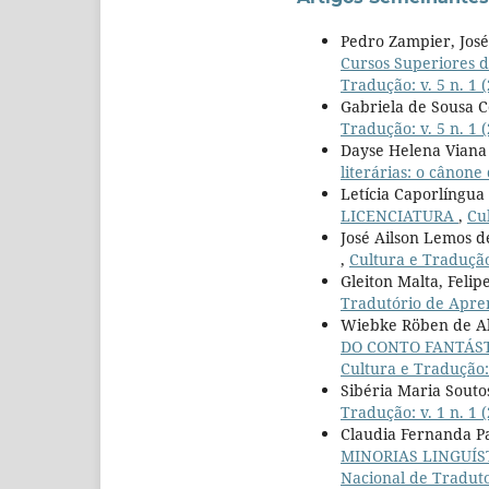
Pedro Zampier, José
Cursos Superiores d
Tradução: v. 5 n. 1 
Gabriela de Sousa C
Tradução: v. 5 n. 1 
Dayse Helena Viana
literárias: o cânone
Letícia Caporlíngua
LICENCIATURA
,
Cul
José Ailson Lemos d
,
Cultura e Tradução:
Gleiton Malta, Feli
Tradutório de Apre
Wiebke Röben de Al
DO CONTO FANTÁST
Cultura e Tradução: 
Sibéria Maria Souto
Tradução: v. 1 n. 1 
Claudia Fernanda P
MINORIAS LINGUÍS
Nacional de Tradut