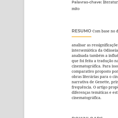
literatu
Palavras-chave:
mito
RESUMO
Com base no di
analisar as ressignificaç
intersemiótica da Odissei
analisada também a influên
que foi feita a tradução n
cinematográfica. Para isso
comparativo proposto por
obras literárias para o c
narrativa de Genette, pri
frequência. O artigo prop
diferenças temáticas e esti
cinematográfica.