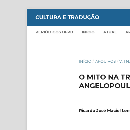
CULTURA E TRADUÇÃO
PERIÓDICOS UFPB
INICIO
ATUAL
A
INÍCIO
/
ARQUIVOS
/
V. 1 N.
O MITO NA T
ANGELOPOUL
Ricardo José Maciel Le