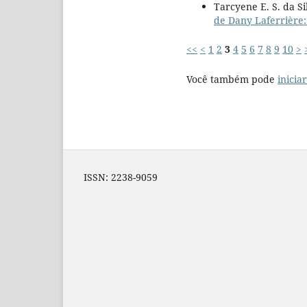
Tarcyene E. S. da S
de Dany Laferrière:
<<
<
1
2
3
4
5
6
7
8
9
10
>
Você também pode
inicia
ISSN: 2238-9059