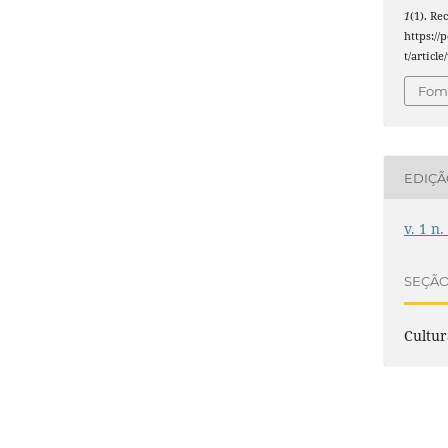
1
(1). R
https://
t/articl
Foma
EDIÇ
v. 1 n.
SEÇÃ
Cultur