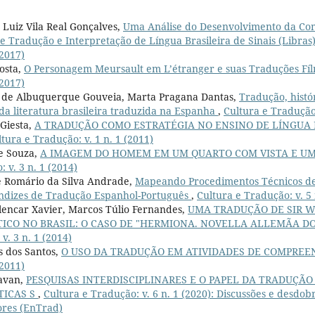
 Luiz Vila Real Gonçalves,
Uma Análise do Desenvolvimento da Co
e Tradução e Interpretação de Língua Brasileira de Sinais (Libra
(2017)
osta,
O Personagem Meursault em L’étranger e suas Traduções Fí
(2017)
 de Albuquerque Gouveia, Marta Pragana Dantas,
Tradução, histó
 da literatura brasileira traduzida na Espanha
,
Cultura e Tradução:
 Giesta,
A TRADUÇÃO COMO ESTRATÉGIA NO ENSINO DE LÍNGUA 
tura e Tradução: v. 1 n. 1 (2011)
e Souza,
A IMAGEM DO HOMEM EM UM QUARTO COM VISTA E UM
 v. 3 n. 1 (2014)
pe Romário da Silva Andrade,
Mapeando Procedimentos Técnicos d
ndizes de Tradução Espanhol-Português
,
Cultura e Tradução: v. 5 
encar Xavier, Marcos Túlio Fernandes,
UMA TRADUÇÃO DE SIR WA
ICO NO BRASIL: O CASO DE "HERMIONA. NOVELLA ALLEMÃA DO 
v. 3 n. 1 (2014)
s dos Santos,
O USO DA TRADUÇÃO EM ATIVIDADES DE COMPRE
(2011)
avan,
PESQUISAS INTERDISCIPLINARES E O PAPEL DA TRADUÇÃ
TICAS S
,
Cultura e Tradução: v. 6 n. 1 (2020): Discussões e desdo
ores (EnTrad)