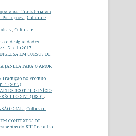
mpetência Tradutória em
s)–Português
,
Cultura e
lmicas
,
Cultura e
ria e desigualdades
 v. 5 n. 1 (2017)
INGLESA EM CURSOS DE
A JANELA PARA O AMOR
e Tradução no Produto
n. 1 (2017)
LTER SCOTT E O INÍCIO
SÉCULO XIV" (1830)
,
ENSÃO ORAL
,
Cultura e
O EM CONTEXTOS DE
bramentos do XIII Encontro