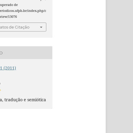
ecuperado de
periodicos.ufpb.br/index.php/c
e/view/13076
tos de Citação
ÃO
 1 (2011)
O
a, tradução e semiótica