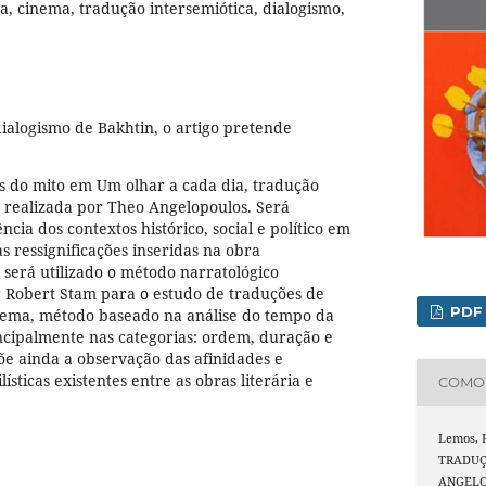
ra, cinema, tradução intersemiótica, dialogismo,
alogismo de Bakhtin, o artigo pretende
ões do mito em Um olhar a cada dia, tradução
a realizada por Theo Angelopoulos. Será
cia dos contextos histórico, social e político em
as ressignificações inseridas na obra
 será utilizado o método narratológico
 Robert Stam para o estudo de traduções de
PDF
inema, método baseado na análise do tempo da
ncipalmente nas categorias: ordem, duração e
õe ainda a observação das afinidades e
lísticas existentes entre as obras literária e
COMO 
Lemos, R
TRADUÇ
ANGEL