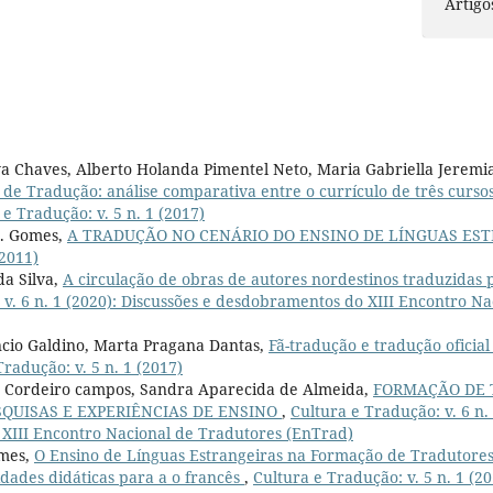
Artigo
 Chaves, Alberto Holanda Pimentel Neto, Maria Gabriella Jeremia
 de Tradução: análise comparativa entre o currículo de três curs
 e Tradução: v. 5 n. 1 (2017)
A. Gomes,
A TRADUÇÃO NO CENÁRIO DO ENSINO DE LÍNGUAS ES
(2011)
a Silva,
A circulação de obras de autores nordestinos traduzidas
 v. 6 n. 1 (2020): Discussões e desdobramentos do XIII Encontro N
cio Galdino, Marta Pragana Dantas,
Fã-tradução e tradução oficial
Tradução: v. 5 n. 1 (2017)
a Cordeiro campos, Sandra Aparecida de Almeida,
FORMAÇÃO DE 
SQUISAS E EXPERIÊNCIAS DE ENSINO
,
Cultura e Tradução: v. 6 n. 
XIII Encontro Nacional de Tradutores (EnTrad)
omes,
O Ensino de Línguas Estrangeiras na Formação de Tradutores:
dades didáticas para a o francês
,
Cultura e Tradução: v. 5 n. 1 (2