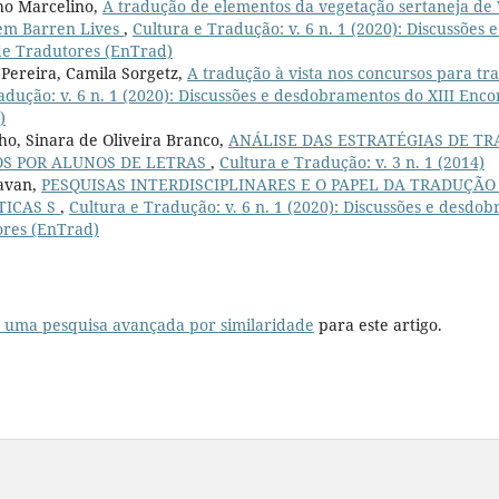
ho Marcelino,
A tradução de elementos da vegetação sertaneja de V
 em Barren Lives
,
Cultura e Tradução: v. 6 n. 1 (2020): Discussões
de Tradutores (EnTrad)
 Pereira, Camila Sorgetz,
A tradução à vista nos concursos para tr
adução: v. 6 n. 1 (2020): Discussões e desdobramentos do XIII Enc
)
ho, Sinara de Oliveira Branco,
ANÁLISE DAS ESTRATÉGIAS DE TR
OS POR ALUNOS DE LETRAS
,
Cultura e Tradução: v. 3 n. 1 (2014)
avan,
PESQUISAS INTERDISCIPLINARES E O PAPEL DA TRADUÇÃ
TICAS S
,
Cultura e Tradução: v. 6 n. 1 (2020): Discussões e desdo
ores (EnTrad)
r uma pesquisa avançada por similaridade
para este artigo.