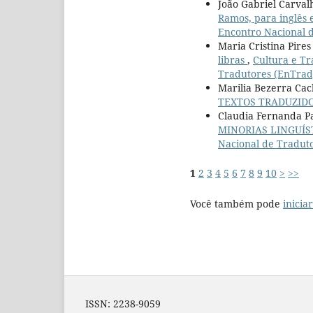
João Gabriel Carval
Ramos, para inglês
Encontro Nacional 
Maria Cristina Pires
libras
,
Cultura e Tr
Tradutores (EnTrad
Marilia Bezerra Cac
TEXTOS TRADUZID
Claudia Fernanda P
MINORIAS LINGUÍS
Nacional de Tradut
1
2
3
4
5
6
7
8
9
10
>
>>
Você também pode
inicia
ISSN: 2238-9059