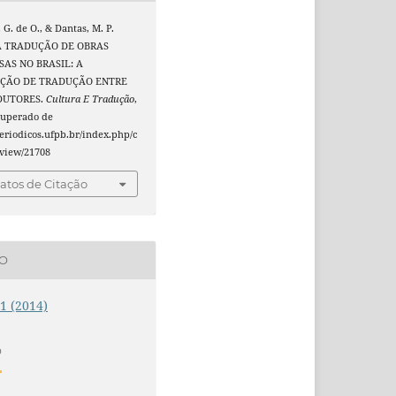
 G. de O., & Dantas, M. P.
 A TRADUÇÃO DE OBRAS
AS NO BRASIL: A
ÇÃO DE TRADUÇÃO ENTRE
DUTORES.
Cultura E Tradução
,
ecuperado de
periodicos.ufpb.br/index.php/c
e/view/21708
tos de Citação
ÃO
 1 (2014)
O