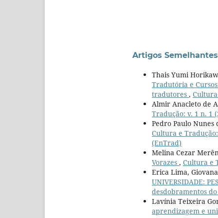
Artigos Semelhantes
Thais Yumi Horikawa
Tradutória e Cursos
tradutores
,
Cultura
Almir Anacleto de 
Tradução: v. 1 n. 1 
Pedro Paulo Nunes d
Cultura e Tradução:
(EnTrad)
Melina Cezar Merên
Vorazes
,
Cultura e 
Erica Lima, Giovan
UNIVERSIDADE: PE
desdobramentos do 
Lavínia Teixeira G
aprendizagem e uni