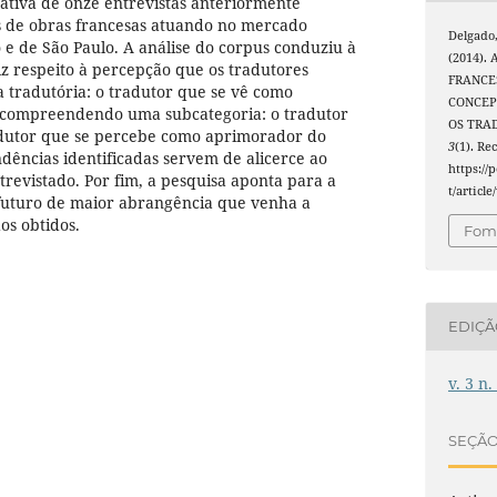
itativa de onze entrevistas anteriormente
s de obras francesas atuando no mercado
Delgado,
o e de São Paulo. A análise do corpus conduziu à
(2014).
z respeito à percepção que os tradutores
FRANCES
 tradutória: o tradutor que se vê como
CONCEP
(compreendendo uma subcategoria: o tradutor
OS TRA
adutor que se percebe como aprimorador do
3
(1). R
ndências identificadas servem de alicerce ao
https://
trevistado. Por fim, a pesquisa aponta para a
t/articl
futuro de maior abrangência que venha a
os obtidos.
Foma
EDIÇ
v. 3 n.
SEÇÃ