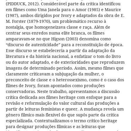
(PIDDUCK, 2012). Considerável parte da crítica identificou
em filmes como Uma Janela para o Amor (1985) e Maurice
(1987), ambos dirigidos por Ivory e adaptados da obra de E.
M. Forster (1879-1970), um problemático recurso à
nostalgia, que homogeneizava classe e raça. Além de
centrar seus enredos numa elite branca, os filmes
amparavam-se no que Higson (2003) denomina como
“discurso de autenticidade” para a reconstituição de época.
Esse discurso se estabeleceria a partir da adaptação da
literatura e da história nacional, a enfatizar o tom do livro
ou do autor adaptado, e de exterioridades que reproduzem
imagens de determinado período. Assim, mesmo filmes que
claramente criticavam a subjugação da mulher, o
preconceito de classe e o heterossexismo, como é o caso dos
filmes de Ivory, foram apontados como produções
conservadoras. Neste trabalho, apresentamos a discussão
crítica dedicada aos filmes heritage com enfoque para a
revisão e reformulação do valor cultural das produções a
partir de leituras feministas e queer. A mudança revela um
gênero fílmico mais flexível do que supôs parte da crítica
especializada. Contextualizamos o termo crítico heritage
para designar produções fílmicas e as leituras que