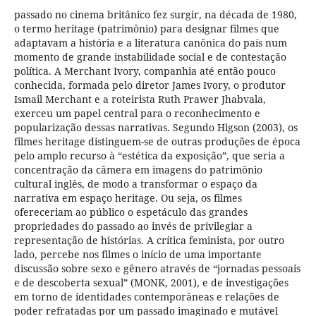
passado no cinema britânico fez surgir, na década de 1980,
o termo heritage (patrimônio) para designar filmes que
adaptavam a história e a literatura canônica do país num
momento de grande instabilidade social e de contestação
política. A Merchant Ivory, companhia até então pouco
conhecida, formada pelo diretor James Ivory, o produtor
Ismail Merchant e a roteirista Ruth Prawer Jhabvala,
exerceu um papel central para o reconhecimento e
popularização dessas narrativas. Segundo Higson (2003), os
filmes heritage distinguem-se de outras produções de época
pelo amplo recurso à “estética da exposição”, que seria a
concentração da câmera em imagens do patrimônio
cultural inglês, de modo a transformar o espaço da
narrativa em espaço heritage. Ou seja, os filmes
ofereceriam ao público o espetáculo das grandes
propriedades do passado ao invés de privilegiar a
representação de histórias. A crítica feminista, por outro
lado, percebe nos filmes o início de uma importante
discussão sobre sexo e gênero através de “jornadas pessoais
e de descoberta sexual” (MONK, 2001), e de investigações
em torno de identidades contemporâneas e relações de
poder refratadas por um passado imaginado e mutável