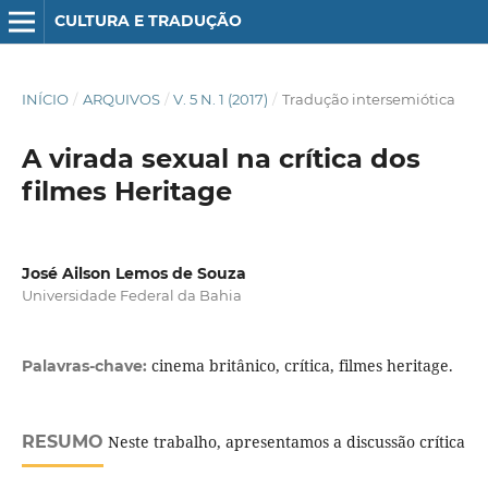
CULTURA E TRADUÇÃO
INÍCIO
/
ARQUIVOS
/
V. 5 N. 1 (2017)
/
Tradução intersemiótica
A virada sexual na crítica dos
filmes Heritage
José Ailson Lemos de Souza
Universidade Federal da Bahia
cinema britânico, crítica, filmes heritage.
Palavras-chave:
RESUMO
Neste trabalho, apresentamos a discussão crítica