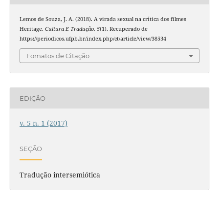
Lemos de Souza, J. A. (2018). A virada sexual na crítica dos filmes
Heritage.
Cultura E Tradução
,
5
(1). Recuperado de
https://periodicos.ufpb.br/index.php/ct/article/view/38534
Fomatos de Citação
EDIÇÃO
v. 5 n. 1 (2017)
SEÇÃO
Tradução intersemiótica