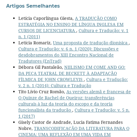
Artigos Semelhantes
Letícia Caporlíngua Giesta,
A TRADUÇÃO COMO
ESTRATÉGIA NO ENSINO DE LÍNGUA INGLESA EM
CURSOS DE LICENCIATURA
,
Cultura e Tradução: v. 1
n. 1 (2011)
Letícia Romariz,
Uma proposta de tradução dionísica
,
Cultura e Tradução: v. 6 n. 1 (2020): Discussões e
desdobramentos do XIII Encontro Nacional de
Tradutores (EnTrad)
Débora Gil Pantaleão,
NIILISMO EM COME AND GO:
DA PEÇA TEATRAL DE BECKETT À ADAPTAÇÃO
FÍLMICA DE JOHN CROWLEYIS
,
Cultura e Tradução:
v. 2 n. 1 (2014): Cultura e Tradução
Tito Lívio Cruz Romão,
As versões alemã e francesa de
O Quinze de Rachel de Queiroz: transferências
culturais à luz da teoria do escopo e da teoria
funcionalista da tradução
,
Cultura e Tradução: v. 5 n.
1 (2017)
Gisely Castor de Andrade, Lucia Fatima Fernandes
Nobre,
TRANSCODIFICAÇÃO DA LITERATURA PARA O
CINEMA: UMA REFLEXÃO EM UMA VIDA EM