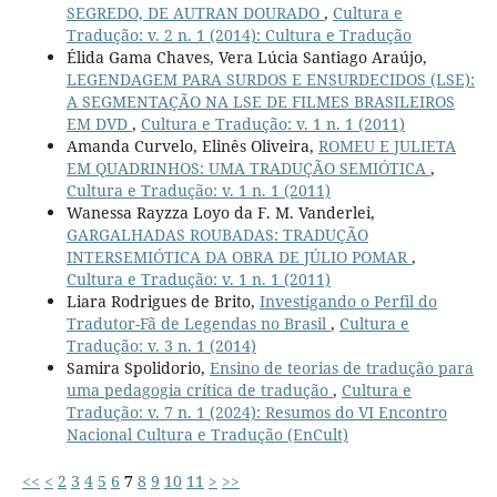
SEGREDO, DE AUTRAN DOURADO
,
Cultura e
Tradução: v. 2 n. 1 (2014): Cultura e Tradução
Élida Gama Chaves, Vera Lúcia Santiago Araújo,
LEGENDAGEM PARA SURDOS E ENSURDECIDOS (LSE):
A SEGMENTAÇÃO NA LSE DE FILMES BRASILEIROS
EM DVD
,
Cultura e Tradução: v. 1 n. 1 (2011)
Amanda Curvelo, Elinês Oliveira,
ROMEU E JULIETA
EM QUADRINHOS: UMA TRADUÇÃO SEMIÓTICA
,
Cultura e Tradução: v. 1 n. 1 (2011)
Wanessa Rayzza Loyo da F. M. Vanderlei,
GARGALHADAS ROUBADAS: TRADUÇÃO
INTERSEMIÓTICA DA OBRA DE JÚLIO POMAR
,
Cultura e Tradução: v. 1 n. 1 (2011)
Liara Rodrigues de Brito,
Investigando o Perfil do
Tradutor-Fã de Legendas no Brasil
,
Cultura e
Tradução: v. 3 n. 1 (2014)
Samira Spolidorio,
Ensino de teorias de tradução para
uma pedagogia crítica de tradução
,
Cultura e
Tradução: v. 7 n. 1 (2024): Resumos do VI Encontro
Nacional Cultura e Tradução (EnCult)
<<
<
2
3
4
5
6
7
8
9
10
11
>
>>