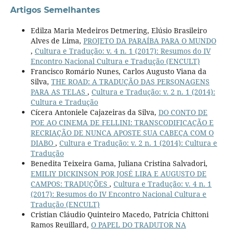
Artigos Semelhantes
Edilza Maria Medeiros Detmering, Elúsio Brasileiro
Alves de Lima,
PROJETO DA PARAÍBA PARA O MUNDO
,
Cultura e Tradução: v. 4 n. 1 (2017): Resumos do IV
Encontro Nacional Cultura e Tradução (ENCULT)
Francisco Romário Nunes, Carlos Augusto Viana da
Silva,
THE ROAD: A TRADUÇÃO DAS PERSONAGENS
PARA AS TELAS
,
Cultura e Tradução: v. 2 n. 1 (2014):
Cultura e Tradução
Cícera Antoniele Cajazeiras da Silva,
DO CONTO DE
POE AO CINEMA DE FELLINI: TRANSCODIFICAÇÃO E
RECRIAÇÃO DE NUNCA APOSTE SUA CABEÇA COM O
DIABO
,
Cultura e Tradução: v. 2 n. 1 (2014): Cultura e
Tradução
Benedita Teixeira Gama, Juliana Cristina Salvadori,
EMILIY DICKINSON POR JOSÉ LIRA E AUGUSTO DE
CAMPOS: TRADUÇÕES
,
Cultura e Tradução: v. 4 n. 1
(2017): Resumos do IV Encontro Nacional Cultura e
Tradução (ENCULT)
Cristian Cláudio Quinteiro Macedo, Patrícia Chittoni
Ramos Reuillard,
O PAPEL DO TRADUTOR NA