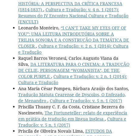
HISTÓRIA: A PERSPECTIVA DA CRÍTICA FRANCESA
(1814-1837)
,
Cultura e Tradução: v. 4 n. 1 (2017):
Resumos do IV Encontro Nacional Cultura e Tradução
(ENCULT)
Leonardo Monteiro,
“I CAN’T TAKE MY EYES OFF OF
YOU”: UMA LEITURA INTRODUTÓRIA SOBRE A
TRILHA SONORA E A CONSTRUÇÃO DA TEMÁTICA DE
CLOSER
,
Cultura e Tradução: v. 2 n. 1 (2014): Cultura
e Tradução
Raquel Barros Veronesi, Carlos Augusto Viana da
Silva,
DA LITERATURA PARA O CINEMA: A TRADUÇÃO
DE CELIE, PERSONAGEM “WOMANISTA”, DE THE
COLOR PURPLE
,
Cultura e Tradução: v. 2 n. 1 (2014):
Cultura e Tradução
Ana Maria César Pompeu, Bárbara Araújo dos Santos,
Tradução Matuta Cearense de Dyscolos, O Enfezado,
de Menandro
,
Cultura e Tradução: v. 5 n. 1 (2017)
Priscilla Thuany C. F. da Costa, Cristiane Bezerra do
Nascimento,
The Fortuneteller: relato de experiência
em prática de tradução em língua inglesa
,
Cultura e
Tradução: v. 5 n. 1 (2017)
Priscila de Oliveira Novais Lima,
ESTUDOS DA