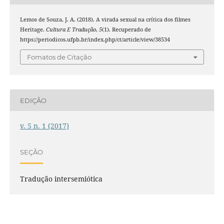
Lemos de Souza, J. A. (2018). A virada sexual na crítica dos filmes
Heritage.
Cultura E Tradução
,
5
(1). Recuperado de
https://periodicos.ufpb.br/index.php/ct/article/view/38534
Fomatos de Citação
EDIÇÃO
v. 5 n. 1 (2017)
SEÇÃO
Tradução intersemiótica