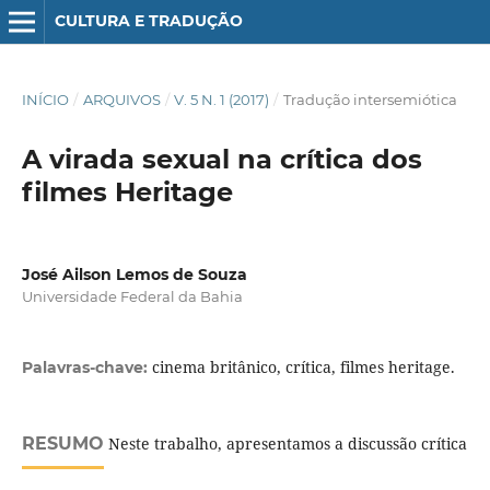
CULTURA E TRADUÇÃO
INÍCIO
/
ARQUIVOS
/
V. 5 N. 1 (2017)
/
Tradução intersemiótica
A virada sexual na crítica dos
filmes Heritage
José Ailson Lemos de Souza
Universidade Federal da Bahia
cinema britânico, crítica, filmes heritage.
Palavras-chave:
RESUMO
Neste trabalho, apresentamos a discussão crítica