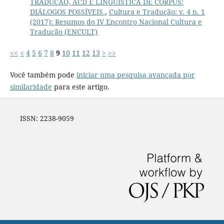
TRADUÇÃO, ACD E LINGUÍSTICA DE CORPUS:
DIÁLOGOS POSSÍVEIS
,
Cultura e Tradução: v. 4 n. 1
(2017): Resumos do IV Encontro Nacional Cultura e
Tradução (ENCULT)
<<
<
4
5
6
7
8
9
10
11
12
13
>
>>
Você também pode
iniciar uma pesquisa avançada por
similaridade
para este artigo.
ISSN: 2238-9059