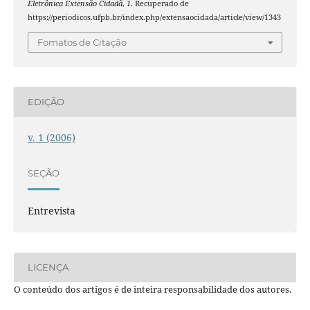
Eletrônica Extensão Cidadã
,
1
. Recuperado de
https://periodicos.ufpb.br/index.php/extensaocidada/article/view/1343
Fomatos de Citação
EDIÇÃO
v. 1 (2006)
SEÇÃO
Entrevista
LICENÇA
O conteúdo dos artigos é de inteira responsabilidade dos autores.