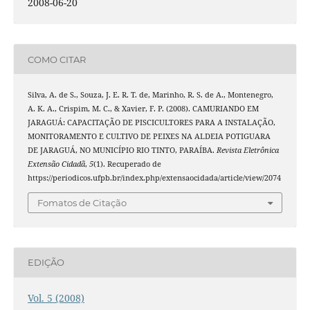
2008-06-20
COMO CITAR
Silva, A. de S., Souza, J. E. R. T. de, Marinho, R. S. de A., Montenegro,
A. K. A., Crispim, M. C., & Xavier, F. P. (2008). CAMURIANDO EM
JARAGUÁ: CAPACITAÇÃO DE PISCICULTORES PARA A INSTALAÇÃO,
MONITORAMENTO E CULTIVO DE PEIXES NA ALDEIA POTIGUARA
DE JARAGUÁ, NO MUNICÍPIO RIO TINTO, PARAÍBA.
Revista Eletrônica
Extensão Cidadã
,
5
(1). Recuperado de
https://periodicos.ufpb.br/index.php/extensaocidada/article/view/2074
Fomatos de Citação
EDIÇÃO
Vol. 5 (2008)