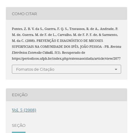
COMO CITAR
Pontes, Z. B. V. da S., Guerra, F. Q. S., Travassos, R. de A., Andrade, P.
M. de, Guerra, M. de F. de L., Carvalho, M. de F. P. F. de, & Sarmento,
M. da C. (2008). PREVENÇÃO E DIAGNÓSTICO DE MICOSES
SUPERFICIAIS NA COMUNIDADE DOS IPÊS, JOÃO PESSOA - PB.
Revista
Eletrônica Extensão Cidadã
,
5
(1). Recuperado de
https://periodicos.ufpb.br/index.php/extensaocidada/article/view/2077
Fomatos de Citação
EDIÇÃO
Vol. 5 (2008)
SEÇÃO