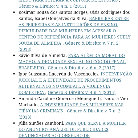
Gênero & Direito: v. 4 n. 1 (2015)
Rosimar Souza dos Santos Borges, Uisis Rodrigues dos
Santos, Isabel Gonçalves da Silva,
BARREIRAS ENTRE
AS PERIFERIAS E AS INSTITUIÇÕES DE ENSINO:
DIFICULDADE DAS MULHERES EM ACESSAR O
CENTRO DE REFERÊNCIA PARA AS MULHERES SUELY
SOUZA DE ALMEIDA
,
Gênero & Direito: v. 7 n. 2
(2018)
Sávio Silva de Almeida,
PARA ALÉM DA MORAL DO
MACHO: A DIGNIDADE SEXUAL NO CÓGIDO PENAL
BRASILEIRO
,
Gênero & Direito: v. 6 n. 2 (2017)
Igor Suassuna Lacerda de Vasconcelos,
INTERVENÇÃO
JUDICIAL E A EFETIVIDADE DE PROCEDIMENTOS
ALTERNATIVOS NO COMBATE À VIOLÊNCIA
DOMÉSTICA
,
Gênero & Direito: v. 4 n. 1 (2015)
Amanda Caroline Generoso Meneguetti, Isadora Vier
Machado,
A INVISIBILIDADE DAS MULHERES NAS
CIÊNCIAS CRIMINAIS
,
Gênero & Direito: v. 7 n. 2
(2018)
Júlia Simões Zamboni,
PARA QUE SERVE A MULHER
DO ANÚNCIO? ANÁLISE DE PUBLICIDADES
DENUNCIADAS AO CONSELHO DE