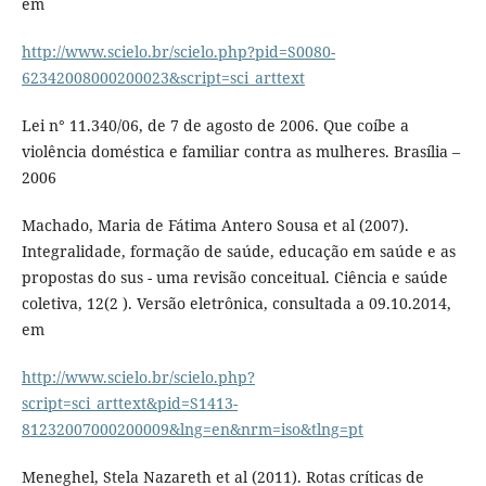
em
http://www.scielo.br/scielo.php?pid=S0080-
62342008000200023&script=sci_arttext
Lei n° 11.340/06, de 7 de agosto de 2006. Que coíbe a
violência doméstica e familiar contra as mulheres. Brasília –
2006
Machado, Maria de Fátima Antero Sousa et al (2007).
Integralidade, formação de saúde, educação em saúde e as
propostas do sus - uma revisão conceitual. Ciência e saúde
coletiva, 12(2 ). Versão eletrônica, consultada a 09.10.2014,
em
http://www.scielo.br/scielo.php?
script=sci_arttext&pid=S1413-
81232007000200009&lng=en&nrm=iso&tlng=pt
Meneghel, Stela Nazareth et al (2011). Rotas críticas de