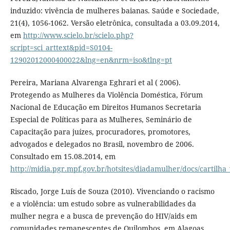
induzido: vivência de mulheres baianas. Saúde e Sociedade,
21(4), 1056-1062. Versão eletrônica, consultada a 03.09.2014,
em
http://www.scielo.br/scielo.php?
script=sci_arttext&pid=S0104-
12902012000400022&lng=en&nrm=iso&tlng=pt
Pereira, Mariana Alvarenga Eghrari et al ( 2006).
Protegendo as Mulheres da Violência Doméstica, Fórum
Nacional de Educação em Direitos Humanos Secretaria
Especial de Políticas para as Mulheres, Seminário de
Capacitação para juízes, procuradores, promotores,
advogados e delegados no Brasil, novembro de 2006.
Consultado em 15.08.2014, em
http://midia.pgr.mpf.gov.br/hotsites/diadamulher/docs/cartilha
Riscado, Jorge Luís de Souza (2010). Vivenciando o racismo
e a violência: um estudo sobre as vulnerabilidades da
mulher negra e a busca de prevenção do HIV/aids em
comunidades remanescentes de Quilombos, em Alagoas.