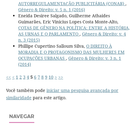
AUTORREGULAMENTAÇÃO PUBLICITÁRIA (CONAR)
,
Gênero & Direito: v. 5 n. 1 (2016)
Eneida Desiree Salgado, Guilherme Athaides
Guimarães, Eric Vinicius Lopes Costa Monte-Alto,
COTAS DE GÊNERO NA POLÍTICA: ENTRE A HISTÓRIA,
AS URNAS E O PARLAMENTO
,
Gênero & Direito: v. 4
n. 3 (2015)
Phillipe Cupertino Salloum Silva,
O DIREITO À
MORADIA E O PROTAGONISMO DAS MULHERES EM
OCUPAÇÕES URBANAS
,
Gênero & Direito: v. 3 n. 1
(2014)
<<
<
1
2
3
4
5
6
7
8
9
10
>
>>
Você também pode
iniciar uma pesquisa avançada por
similaridade
para este artigo.
NAVEGAR