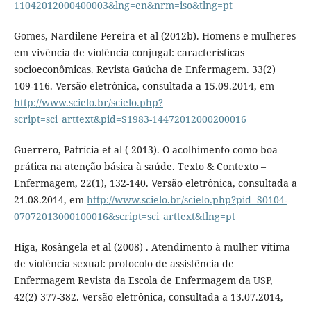
11042012000400003&lng=en&nrm=iso&tlng=pt
Gomes, Nardilene Pereira et al (2012b). Homens e mulheres
em vivência de violência conjugal: características
socioeconômicas. Revista Gaúcha de Enfermagem. 33(2)
109-116. Versão eletrônica, consultada a 15.09.2014, em
http://www.scielo.br/scielo.php?
script=sci_arttext&pid=S1983-14472012000200016
Guerrero, Patrícia et al ( 2013). O acolhimento como boa
prática na atenção básica à saúde. Texto & Contexto –
Enfermagem, 22(1), 132-140. Versão eletrônica, consultada a
21.08.2014, em
http://www.scielo.br/scielo.php?pid=S0104-
07072013000100016&script=sci_arttext&tlng=pt
Higa, Rosângela et al (2008) . Atendimento à mulher vítima
de violência sexual: protocolo de assistência de
Enfermagem Revista da Escola de Enfermagem da USP,
42(2) 377-382. Versão eletrônica, consultada a 13.07.2014,