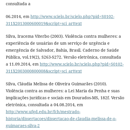
consultada a
06.2014, em
http://www.scielo.br/scielo.php?pid=S0102-
311X2013000600019&script=sci_arttext
Silva, Iracema Viterbo (2003). Violência contra mulheres: a
experiência de usuárias de um serviço de urgência e
emergência de Salvador, Bahia, Brasil. Caderno de Saúde
Pública, vol.19(2), S263-S272. Versão eletrônica, consultada
a 11.09.2014, em
http://www.scielo.br/scielo.php?pid=S0102-
311X2003000800008&script=sci_arttext
Silva, Cláudia Melissa de Oliveira Guimarães (2010).
Violência contra as mulheres: a Lei Maria da Penha e suas
implicações jurídicas e sociais em Dourados-MS, 182f. Versão
eletrônica, consultada a 04.08.2014, em
http://www.ufgd.edu.br/fch/mestrado-
historia/dissertacoes/dissertacao-de-claudia-melissa-de-o-
guimaraes-silva-2