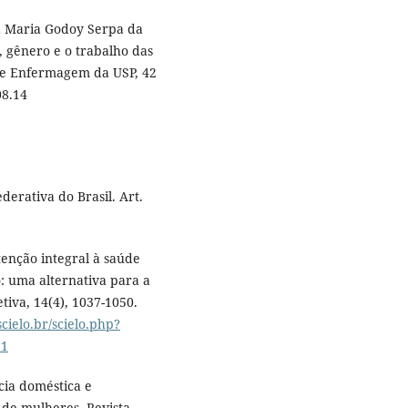
a Maria Godoy Serpa da
, gênero e o trabalho das
 de Enfermagem da USP, 42
08.14
derativa do Brasil. Art.
Atenção integral à saúde
: uma alternativa para a
tiva, 14(4), 1037-1050.
cielo.br/scielo.php?
11
ncia doméstica e
s de mulheres. Revista