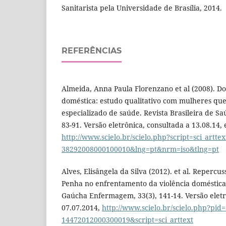
Sanitarista pela Universidade de Brasília, 2014.
REFERÊNCIAS
Almeida, Anna Paula Florenzano et al (2008). Do
doméstica: estudo qualitativo com mulheres qu
especializado de saúde. Revista Brasileira de Sa
83-91. Versão eletrônica, consultada a 13.08.14,
http://www.scielo.br/scielo.php?script=sci_artte
38292008000100010&lng=pt&nrm=iso&tlng=pt
Alves, Elisângela da Silva (2012). et al. Repercu
Penha no enfrentamento da violência doméstica 
Gaúcha Enfermagem, 33(3), 141-14. Versão eletr
07.07.2014,
http://www.scielo.br/scielo.php?pid
14472012000300019&script=sci_arttext