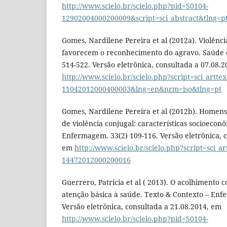
http://www.scielo.br/scielo.php?pid=S0104-
12902004000200009&script=sci_abstract&tlng=p
Gomes, Nardilene Pereira et al (2012a). Violênc
favorecem o reconhecimento do agravo. Saúde e
514-522. Versão eletrônica, consultada a 07.08.
http://www.scielo.br/scielo.php?script=sci_artte
11042012000400003&lng=en&nrm=iso&tlng=pt
Gomes, Nardilene Pereira et al (2012b). Homen
de violência conjugal: características socioecon
Enfermagem. 33(2) 109-116. Versão eletrônica, c
em
http://www.scielo.br/scielo.php?script=sci_a
14472012000200016
Guerrero, Patrícia et al ( 2013). O acolhimento 
atenção básica à saúde. Texto & Contexto – Enf
Versão eletrônica, consultada a 21.08.2014, em
http://www.scielo.br/scielo.php?pid=S0104-