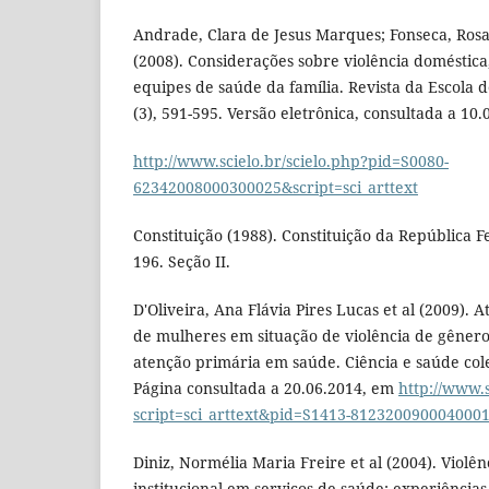
Andrade, Clara de Jesus Marques; Fonseca, Ros
(2008). Considerações sobre violência doméstica
equipes de saúde da família. Revista da Escola
(3), 591-595. Versão eletrônica, consultada a 10.
http://www.scielo.br/scielo.php?pid=S0080-
62342008000300025&script=sci_arttext
Constituição (1988). Constituição da República Fe
196. Seção II.
D'Oliveira, Ana Flávia Pires Lucas et al (2009). 
de mulheres em situação de violência de gênero
atenção primária em saúde. Ciência e saúde cole
Página consultada a 20.06.2014, em
http://www.s
script=sci_arttext&pid=S1413-812320090004000
Diniz, Normélia Maria Freire et al (2004). Violê
institucional em serviços de saúde: experiência