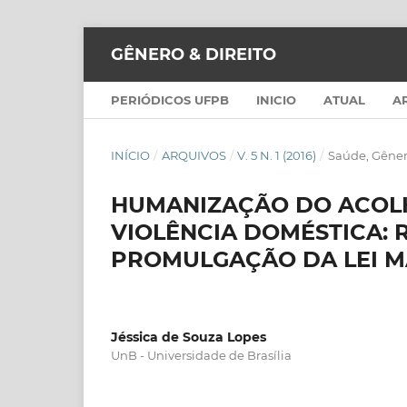
GÊNERO & DIREITO
PERIÓDICOS UFPB
INICIO
ATUAL
A
INÍCIO
/
ARQUIVOS
/
V. 5 N. 1 (2016)
/
Saúde, Gêner
HUMANIZAÇÃO DO ACOLH
VIOLÊNCIA DOMÉSTICA: 
PROMULGAÇÃO DA LEI M
Jéssica de Souza Lopes
UnB - Universidade de Brasília