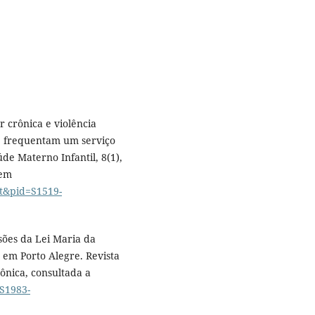
r crônica e violência
e frequentam um serviço
úde Materno Infantil, 8(1),
 em
xt&pid=S1519-
ssões da Lei Maria da
em Porto Alegre. Revista
ônica, consultada a
=S1983-