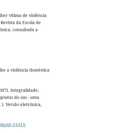
lher vítima de violência
Revista da Escola de
ônica, consultada a
íbe a violência doméstica
07). Integralidade,
postas do sus - uma
 ). Versão eletrônica,
xt&pid=S1413-