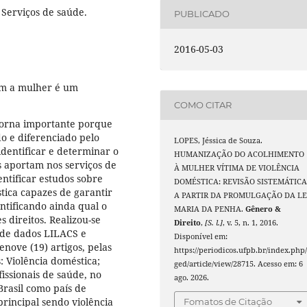
 Serviços de saúde.
PUBLICADO
2016-05-03
om a mulher é um
COMO CITAR
torna importante porque
o e diferenciado pelo
LOPES, Jéssica de Souza.
dentificar e determinar o
HUMANIZAÇÃO DO ACOLHIMENTO
 aportam nos serviços de
À MULHER VÍTIMA DE VIOLÊNCIA
entificar estudos sobre
DOMÉSTICA: REVISÃO SISTEMÁTIC
tica capazes de garantir
A PARTIR DA PROMULGAÇÃO DA LE
ntificando ainda qual o
MARIA DA PENHA.
Gênero &
s direitos. Realizou-se
Direito
,
[S. l.]
, v. 5, n. 1, 2016.
 de dados LILACS e
Disponível em:
nove (19) artigos, pelas
https://periodicos.ufpb.br/index.php
: Violência doméstica;
ged/article/view/28715. Acesso em: 6
issionais de saúde, no
ago. 2026.
Brasil como país de
rincipal sendo violência
Fomatos de Citação