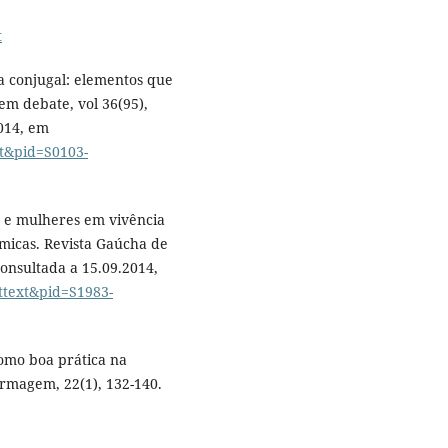
t
ia conjugal: elementos que
m debate, vol 36(95),
2014, em
xt&pid=S0103-
s e mulheres em vivência
ômicas. Revista Gaúcha de
onsultada a 15.09.2014,
rttext&pid=S1983-
como boa prática na
ermagem, 22(1), 132-140.