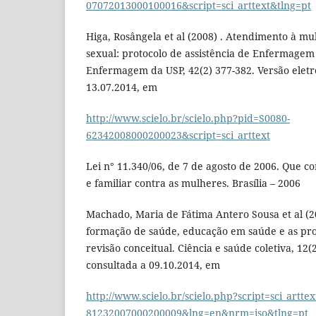
07072013000100016&script=sci_arttext&tlng=pt
Higa, Rosângela et al (2008) . Atendimento à mu
sexual: protocolo de assistência de Enfermagem 
Enfermagem da USP, 42(2) 377-382. Versão eletr
13.07.2014, em
http://www.scielo.br/scielo.php?pid=S0080-
62342008000200023&script=sci_arttext
Lei n° 11.340/06, de 7 de agosto de 2006. Que co
e familiar contra as mulheres. Brasília – 2006
Machado, Maria de Fátima Antero Sousa et al (20
formação de saúde, educação em saúde e as pro
revisão conceitual. Ciência e saúde coletiva, 12(2
consultada a 09.10.2014, em
http://www.scielo.br/scielo.php?script=sci_artte
81232007000200009&lng=en&nrm=iso&tlng=pt