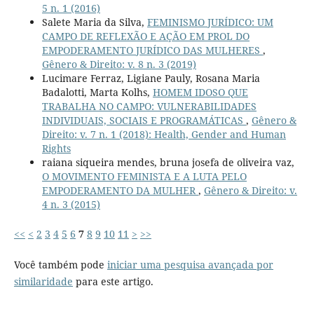
5 n. 1 (2016)
Salete Maria da Silva,
FEMINISMO JURÍDICO: UM
CAMPO DE REFLEXÃO E AÇÃO EM PROL DO
EMPODERAMENTO JURÍDICO DAS MULHERES
,
Gênero & Direito: v. 8 n. 3 (2019)
Lucimare Ferraz, Ligiane Pauly, Rosana Maria
Badalotti, Marta Kolhs,
HOMEM IDOSO QUE
TRABALHA NO CAMPO: VULNERABILIDADES
INDIVIDUAIS, SOCIAIS E PROGRAMÁTICAS
,
Gênero &
Direito: v. 7 n. 1 (2018): Health, Gender and Human
Rights
raiana siqueira mendes, bruna josefa de oliveira vaz,
O MOVIMENTO FEMINISTA E A LUTA PELO
EMPODERAMENTO DA MULHER
,
Gênero & Direito: v.
4 n. 3 (2015)
<<
<
2
3
4
5
6
7
8
9
10
11
>
>>
Você também pode
iniciar uma pesquisa avançada por
similaridade
para este artigo.