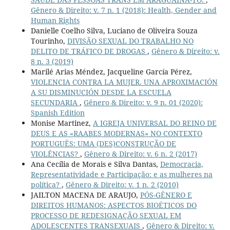
Gênero & Direito: v. 7 n. 1 (2018): Health, Gender and
Human Rights
Danielle Coelho Silva, Luciano de Oliveira Souza
Tourinho,
DIVISÃO SEXUAL DO TRABALHO NO
DELITO DE TRÁFICO DE DROGAS
,
Gênero & Direito: v.
8 n. 3 (2019)
Marilé Arias Méndez, Jacqueline García Pérez,
VIOLENCIA CONTRA LA MUJER. UNA APROXIMACIÓN
A SU DISMINUCIÓN DESDE LA ESCUELA
SECUNDARIA
,
Gênero & Direito: v. 9 n. 01 (2020):
Spanish Edition
Monise Martinez,
A IGREJA UNIVERSAL DO REINO DE
DEUS E AS «RAABES MODERNAS» NO CONTEXTO
PORTUGUÊS: UMA (DES)CONSTRUÇÃO DE
VIOLÊNCIAS?
,
Gênero & Direito: v. 6 n. 2 (2017)
Ana Cecília de Morais e Silva Dantas,
Democracia,
Representatividade e Participação: e as mulheres na
política?
,
Gênero & Direito: v. 1 n. 2 (2010)
JAILTON MACENA DE ARAUJO,
PÓS-GÊNERO E
DIREITOS HUMANOS: ASPECTOS BIOÉTICOS DO
PROCESSO DE REDESIGNAÇÃO SEXUAL EM
ADOLESCENTES TRANSEXUAIS
,
Gênero & Direito: v.