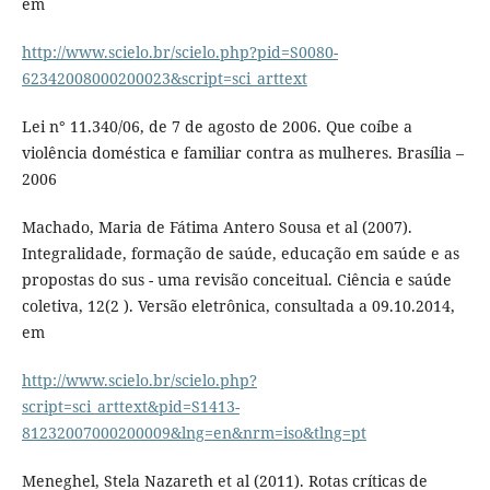
em
http://www.scielo.br/scielo.php?pid=S0080-
62342008000200023&script=sci_arttext
Lei n° 11.340/06, de 7 de agosto de 2006. Que coíbe a
violência doméstica e familiar contra as mulheres. Brasília –
2006
Machado, Maria de Fátima Antero Sousa et al (2007).
Integralidade, formação de saúde, educação em saúde e as
propostas do sus - uma revisão conceitual. Ciência e saúde
coletiva, 12(2 ). Versão eletrônica, consultada a 09.10.2014,
em
http://www.scielo.br/scielo.php?
script=sci_arttext&pid=S1413-
81232007000200009&lng=en&nrm=iso&tlng=pt
Meneghel, Stela Nazareth et al (2011). Rotas críticas de