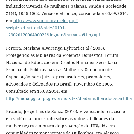
induzido: vivência de mulheres baianas. Saúde e Sociedade,
21(4), 1056-1062. Versão eletrônica, consultada a 03.09.2014,
em
http://www.scielo.br/scielo.php?
script=sci_arttext&pid=S0104-
12902012000400022&lng=en&nrm=iso&tlng=pt
Pereira, Mariana Alvarenga Eghrari et al ( 2006).
Protegendo as Mulheres da Violência Doméstica, Fórum
Nacional de Educação em Direitos Humanos Secretaria
Especial de Políticas para as Mulheres, Seminário de
Capacitação para juízes, procuradores, promotores,
advogados e delegados no Brasil, novembro de 2006.
Consultado em 15.08.2014, em
http://midia.pgr.mpf.gov.br/hotsites/diadamulher/docs/cartilha
Riscado, Jorge Luís de Souza (2010). Vivenciando o racismo
e a violência: um estudo sobre as vulnerabilidades da
mulher negra e a busca de prevenção do HIV/aids em
comunidades remanescentes de Quilombos, em Alagoas.