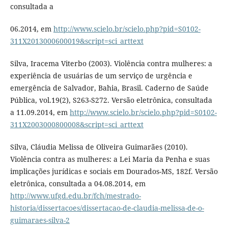
consultada a
06.2014, em
http://www.scielo.br/scielo.php?pid=S0102-
311X2013000600019&script=sci_arttext
Silva, Iracema Viterbo (2003). Violência contra mulheres: a
experiência de usuárias de um serviço de urgência e
emergência de Salvador, Bahia, Brasil. Caderno de Saúde
Pública, vol.19(2), S263-S272. Versão eletrônica, consultada
a 11.09.2014, em
http://www.scielo.br/scielo.php?pid=S0102-
311X2003000800008&script=sci_arttext
Silva, Cláudia Melissa de Oliveira Guimarães (2010).
Violência contra as mulheres: a Lei Maria da Penha e suas
implicações jurídicas e sociais em Dourados-MS, 182f. Versão
eletrônica, consultada a 04.08.2014, em
http://www.ufgd.edu.br/fch/mestrado-
historia/dissertacoes/dissertacao-de-claudia-melissa-de-o-
guimaraes-silva-2