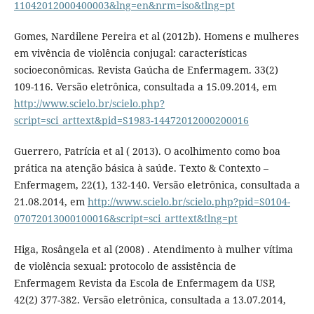
11042012000400003&lng=en&nrm=iso&tlng=pt
Gomes, Nardilene Pereira et al (2012b). Homens e mulheres
em vivência de violência conjugal: características
socioeconômicas. Revista Gaúcha de Enfermagem. 33(2)
109-116. Versão eletrônica, consultada a 15.09.2014, em
http://www.scielo.br/scielo.php?
script=sci_arttext&pid=S1983-14472012000200016
Guerrero, Patrícia et al ( 2013). O acolhimento como boa
prática na atenção básica à saúde. Texto & Contexto –
Enfermagem, 22(1), 132-140. Versão eletrônica, consultada a
21.08.2014, em
http://www.scielo.br/scielo.php?pid=S0104-
07072013000100016&script=sci_arttext&tlng=pt
Higa, Rosângela et al (2008) . Atendimento à mulher vítima
de violência sexual: protocolo de assistência de
Enfermagem Revista da Escola de Enfermagem da USP,
42(2) 377-382. Versão eletrônica, consultada a 13.07.2014,