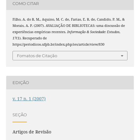
COMO CITAR
Filho, A. do R. M., Aquino, M. C. de, Farias, E. R. de, Candido, P. M., &
Morais, A. P. (2007). AVALIAÇÃO DE BIBLIOTECAS: uma discussão de
experiências empíricas recentes.
Informação & Sociedade: Estudos
,
17
(1). Recuperado de
https://periodicos.ufpb.br/index.php/ies/article/view/830
Fomatos de Citação
EDIÇÃO
v. 17 n. 1 (2007)
SEÇÃO
Artigos de Revisão