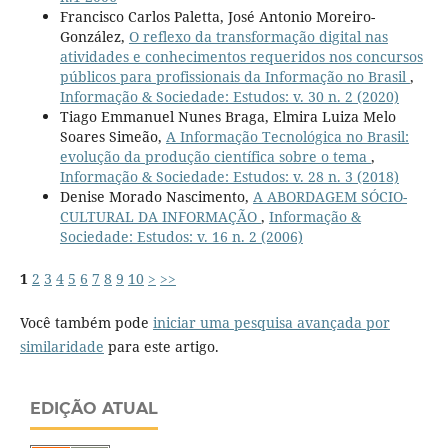
Francisco Carlos Paletta, José Antonio Moreiro-
González,
O reflexo da transformação digital nas
atividades e conhecimentos requeridos nos concursos
públicos para profissionais da Informação no Brasil
,
Informação & Sociedade: Estudos: v. 30 n. 2 (2020)
Tiago Emmanuel Nunes Braga, Elmira Luiza Melo
Soares Simeão,
A Informação Tecnológica no Brasil:
evolução da produção científica sobre o tema
,
Informação & Sociedade: Estudos: v. 28 n. 3 (2018)
Denise Morado Nascimento,
A ABORDAGEM SÓCIO-
CULTURAL DA INFORMAÇÃO
,
Informação &
Sociedade: Estudos: v. 16 n. 2 (2006)
1
2
3
4
5
6
7
8
9
10
>
>>
Você também pode
iniciar uma pesquisa avançada por
similaridade
para este artigo.
EDIÇÃO ATUAL