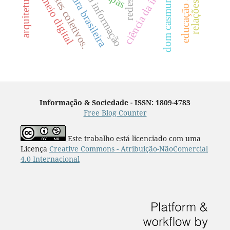
ciência da informação
inteligentes coletivos.
literatura brasileira
dom casmurro
meio digital
Informação & Sociedade - ISSN: 1809-4783
Free Blog Counter
Este trabalho está licenciado com uma
Licença
Creative Commons - Atribuição-NãoComercial
4.0 Internacional