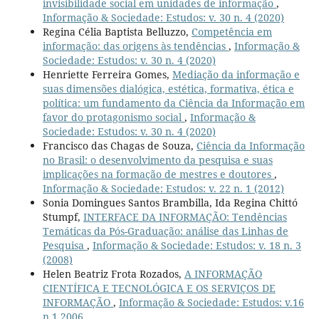
invisibilidade social em unidades de informação
,
Informação & Sociedade: Estudos: v. 30 n. 4 (2020)
Regina Célia Baptista Belluzzo,
Competência em
informação: das origens às tendências
,
Informação &
Sociedade: Estudos: v. 30 n. 4 (2020)
Henriette Ferreira Gomes,
Mediação da informação e
suas dimensões dialógica, estética, formativa, ética e
política: um fundamento da Ciência da Informação em
favor do protagonismo social
,
Informação &
Sociedade: Estudos: v. 30 n. 4 (2020)
Francisco das Chagas de Souza,
Ciência da Informação
no Brasil: o desenvolvimento da pesquisa e suas
implicações na formação de mestres e doutores
,
Informação & Sociedade: Estudos: v. 22 n. 1 (2012)
Sonia Domingues Santos Brambilla, Ida Regina Chittó
Stumpf,
INTERFACE DA INFORMAÇÃO: Tendências
Temáticas da Pós-Graduação: análise das Linhas de
Pesquisa
,
Informação & Sociedade: Estudos: v. 18 n. 3
(2008)
Helen Beatriz Frota Rozados,
A INFORMAÇÃO
CIENTÍFICA E TECNOLÓGICA E OS SERVIÇOS DE
INFORMAÇÃO
,
Informação & Sociedade: Estudos: v.16
n.1 2006