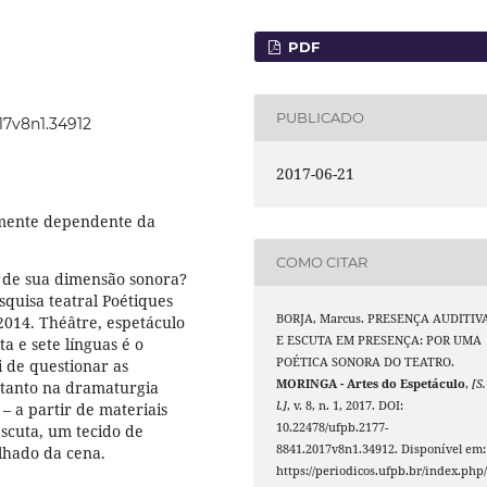
PDF
PUBLICADO
017v8n1.34912
2017-06-21
amente dependente da
COMO CITAR
r de sua dimensão sonora?
squisa teatral Poétiques
BORJA, Marcus. PRESENÇA AUDITIV
2014. Théâtre, espetáculo
E ESCUTA EM PRESENÇA: POR UMA
a e sete línguas é o
POÉTICA SONORA DO TEATRO.
i de questionar as
MORINGA - Artes do Espetáculo
,
[S.
– tanto na dramaturgia
l.]
, v. 8, n. 1, 2017. DOI:
 a partir de materiais
10.22478/ufpb.2177-
escuta, um tecido de
8841.2017v8n1.34912. Disponível em:
lhado da cena.
https://periodicos.ufpb.br/index.php