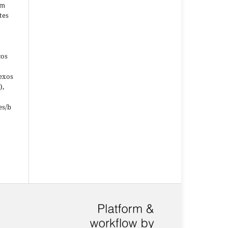
em
tes
ços
nexos
),
es/b