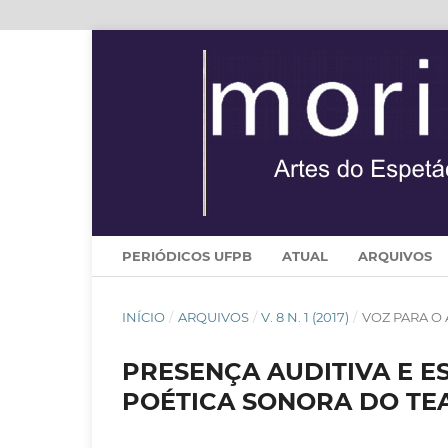
PERIÓDICOS UFPB
ATUAL
ARQUIVOS
INÍCIO
/
ARQUIVOS
/
V. 8 N. 1 (2017)
/
VOZ PARA O
PRESENÇA AUDITIVA E E
POÉTICA SONORA DO TE