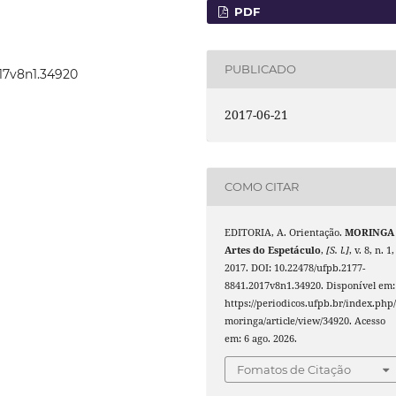
PDF
PUBLICADO
017v8n1.34920
2017-06-21
COMO CITAR
EDITORIA, A. Orientação.
MORINGA 
Artes do Espetáculo
,
[S. l.]
, v. 8, n. 1,
2017. DOI: 10.22478/ufpb.2177-
8841.2017v8n1.34920. Disponível em:
https://periodicos.ufpb.br/index.php
moringa/article/view/34920. Acesso
em: 6 ago. 2026.
Fomatos de Citação