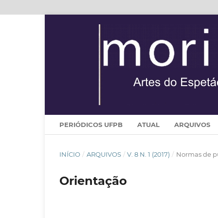
PERIÓDICOS UFPB
ATUAL
ARQUIVOS
INÍCIO
/
ARQUIVOS
/
V. 8 N. 1 (2017)
/
Normas de p
Orientação