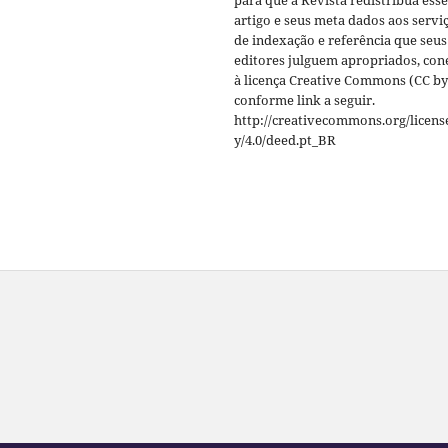
artigo e seus meta dados aos servi
de indexação e referência que seus
editores julguem apropriados, co
à licença Creative Commons (CC by
conforme link a seguir.
http://creativecommons.org/licens
y/4.0/deed.pt_BR