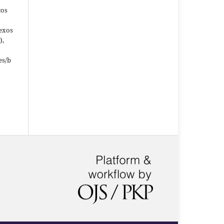
ços
nexos
),
es/b