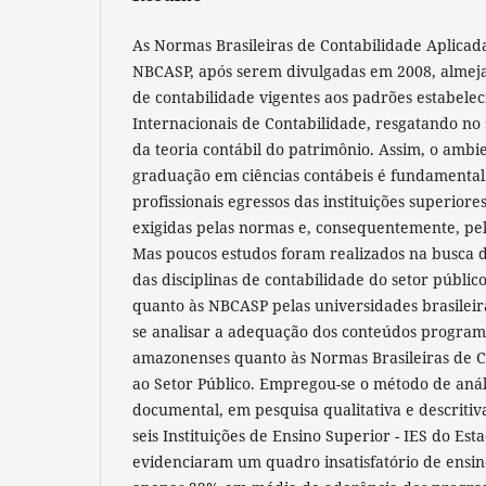
As Normas Brasileiras de Contabilidade Aplicada
NBCASP, após serem divulgadas em 2008, almeja
de contabilidade vigentes aos padrões estabele
Internacionais de Contabilidade, resgatando no 
da teoria contábil do patrimônio. Assim, o ambi
graduação em ciências contábeis é fundamental
profissionais egressos das instituições superior
exigidas pelas normas e, consequentemente, pe
Mas poucos estudos foram realizados na busca 
das disciplinas de contabilidade do setor públi
quanto às NBCASP pelas universidades brasileira
se analisar a adequação dos conteúdos program
amazonenses quanto às Normas Brasileiras de C
ao Setor Público. Empregou-se o método de aná
documental, em pesquisa qualitativa e descriti
seis Instituições de Ensino Superior - IES do Est
evidenciaram um quadro insatisfatório de ensi