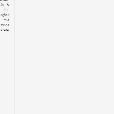
tão &
 Pós-
ações
 sua
devida
exceto