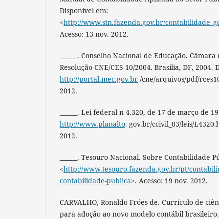
Disponível em:
<
http://www.stn.fazenda.gov.br/contabilidade_
Acesso: 13 nov. 2012.
______. Conselho Nacional de Educação. Câmara 
Resolução CNE/CES 10/2004. Brasília, DF, 2004. 
http://portal.mec.gov.br
/cne/arquivos/pdf/rces10
2012.
______. Lei federal n 4.320, de 17 de março de 1
http://www.planalto
. gov.br/ccivil_03/leis/L4320
2012.
______. Tesouro Nacional. Sobre Contabilidade Pú
<
http://www.tesouro.fazenda.gov.br/pt/contabili
contabilidade-publica
>. Acesso: 19 nov. 2012.
CARVALHO, Ronaldo Fróes de. Currículo de ciênc
para adoção ao novo modelo contábil brasileiro.