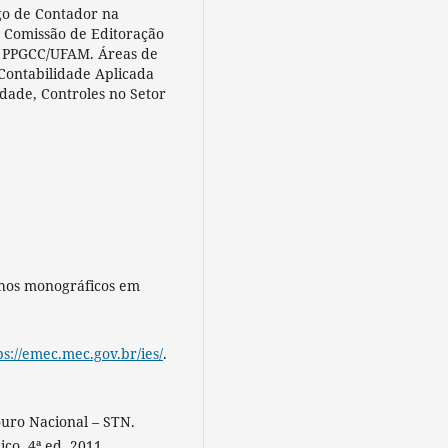
go de Contador na
 Comissão de Editoração
do PPGCC/UFAM. Áreas de
 Contabilidade Aplicada
idade, Controles no Setor
lhos monográficos em
ps://emec.mec.gov.br/ies/
.
ouro Nacional – STN.
co. 4ª ed. 2011.