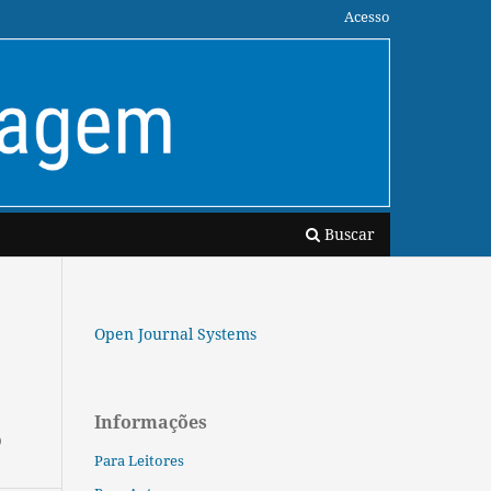
Acesso
Buscar
Open Journal Systems
Informações
o
Para Leitores