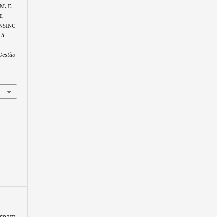
 M. E.
DE
ENSINO
 à
Gestão
ornam-