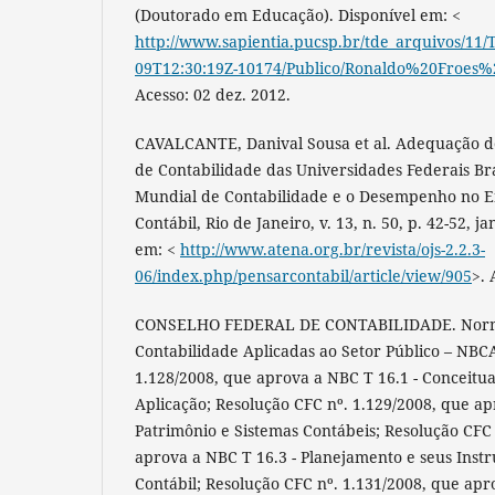
(Doutorado em Educação). Disponível em: <
http://www.sapientia.pucsp.br/tde_arquivos/11/
09T12:30:19Z-10174/Publico/Ronaldo%20Froes
Acesso: 02 dez. 2012.
CAVALCANTE, Danival Sousa et al. Adequação do
de Contabilidade das Universidades Federais Bra
Mundial de Contabilidade e o Desempenho no E
Contábil, Rio de Janeiro, v. 13, n. 50, p. 42-52, j
em: <
http://www.atena.org.br/revista/ojs-2.2.3-
06/index.php/pensarcontabil/article/view/905
>. 
CONSELHO FEDERAL DE CONTABILIDADE. Normas
Contabilidade Aplicadas ao Setor Público – NBC
1.128/2008, que aprova a NBC T 16.1 - Conceitu
Aplicação; Resolução CFC nº. 1.129/2008, que ap
Patrimônio e Sistemas Contábeis; Resolução CFC 
aprova a NBC T 16.3 - Planejamento e seus Inst
Contábil; Resolução CFC nº. 1.131/2008, que apro