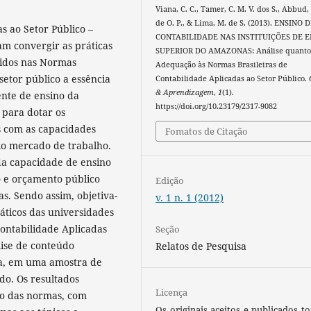
Viana, C. C., Tamer, C. M. V. dos S., Abbud,
de O. P., & Lima, M. de S. (2013). ENSINO 
s ao Setor Público –
CONTABILIDADE NAS INSTITUIÇÕES DE 
m convergir as práticas
SUPERIOR DO AMAZONAS: Análise quanto
cidos nas Normas
Adequação às Normas Brasileiras de
setor público a essência
Contabilidade Aplicadas ao Setor Público.
& Aprendizagem
,
1
(1).
ente de ensino da
https://doi.org/10.23179/2317-9082
 para dotar os
es com as capacidades
Fomatos de Citação
lo mercado de trabalho.
da capacidade de ensino
co e orçamento público
Edição
s. Sendo assim, objetiva-
v. 1 n. 1 (2012)
áticos das universidades
ontabilidade Aplicadas
Seção
lise de conteúdo
Relatos de Pesquisa
va, em uma amostra de
ado. Os resultados
Licença
no das normas, com
Os originais aceitos e publicados t