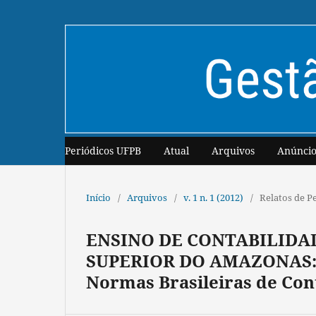
Periódicos UFPB
Atual
Arquivos
Anúncio
Início
/
Arquivos
/
v. 1 n. 1 (2012)
/
Relatos de P
ENSINO DE CONTABILIDAD
SUPERIOR DO AMAZONAS: A
Normas Brasileiras de Cont