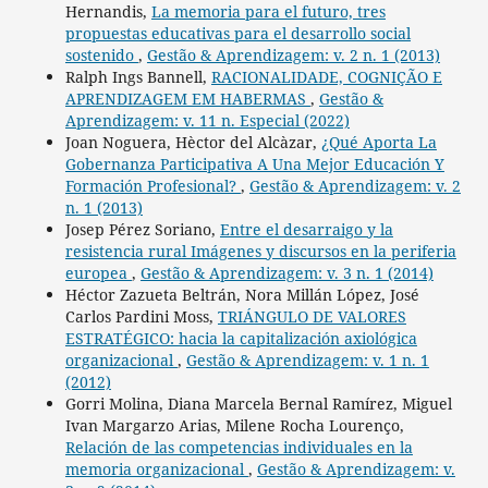
Hernandis,
La memoria para el futuro, tres
propuestas educativas para el desarrollo social
sostenido
,
Gestão & Aprendizagem: v. 2 n. 1 (2013)
Ralph Ings Bannell,
RACIONALIDADE, COGNIÇÃO E
APRENDIZAGEM EM HABERMAS
,
Gestão &
Aprendizagem: v. 11 n. Especial (2022)
Joan Noguera, Hèctor del Alcàzar,
¿Qué Aporta La
Gobernanza Participativa A Una Mejor Educación Y
Formación Profesional?
,
Gestão & Aprendizagem: v. 2
n. 1 (2013)
Josep Pérez Soriano,
Entre el desarraigo y la
resistencia rural Imágenes y discursos en la periferia
europea
,
Gestão & Aprendizagem: v. 3 n. 1 (2014)
Héctor Zazueta Beltrán, Nora Millán López, José
Carlos Pardini Moss,
TRIÁNGULO DE VALORES
ESTRATÉGICO: hacia la capitalización axiológica
organizacional
,
Gestão & Aprendizagem: v. 1 n. 1
(2012)
Gorri Molina, Diana Marcela Bernal Ramírez, Miguel
Ivan Margarzo Arias, Milene Rocha Lourenço,
Relación de las competencias individuales en la
memoria organizacional
,
Gestão & Aprendizagem: v.