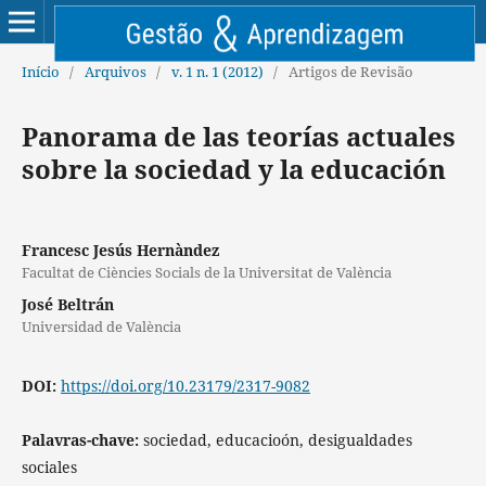
Início
/
Arquivos
/
v. 1 n. 1 (2012)
/
Artigos de Revisão
Panorama de las teorías actuales
sobre la sociedad y la educación
Francesc Jesús Hernàndez
Facultat de Ciències Socials de la Universitat de València
José Beltrán
Universidad de València
DOI:
https://doi.org/10.23179/2317-9082
Palavras-chave:
sociedad, educacioón, desigualdades
sociales