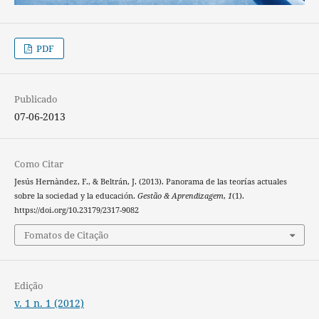
PDF
Publicado
07-06-2013
Como Citar
Jesús Hernàndez, F., & Beltrán, J. (2013). Panorama de las teorías actuales
sobre la sociedad y la educación.
Gestão & Aprendizagem
,
1
(1).
https://doi.org/10.23179/2317-9082
Fomatos de Citação
Edição
v. 1 n. 1 (2012)