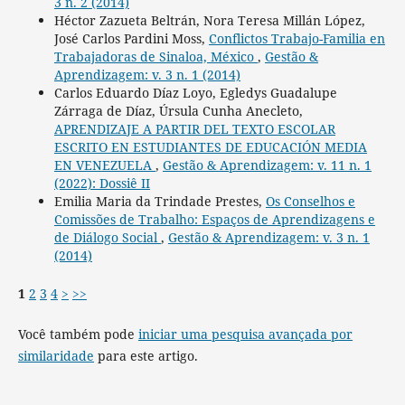
3 n. 2 (2014)
Héctor Zazueta Beltrán, Nora Teresa Millán López,
José Carlos Pardini Moss,
Conflictos Trabajo-Familia en
Trabajadoras de Sinaloa, México
,
Gestão &
Aprendizagem: v. 3 n. 1 (2014)
Carlos Eduardo Díaz Loyo, Egledys Guadalupe
Zárraga de Díaz, Úrsula Cunha Anecleto,
APRENDIZAJE A PARTIR DEL TEXTO ESCOLAR
ESCRITO EN ESTUDIANTES DE EDUCACIÓN MEDIA
EN VENEZUELA
,
Gestão & Aprendizagem: v. 11 n. 1
(2022): Dossiê II
Emilia Maria da Trindade Prestes,
Os Conselhos e
Comissões de Trabalho: Espaços de Aprendizagens e
de Diálogo Social
,
Gestão & Aprendizagem: v. 3 n. 1
(2014)
1
2
3
4
>
>>
Você também pode
iniciar uma pesquisa avançada por
similaridade
para este artigo.