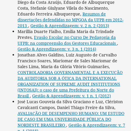
Diego da Costa Araújo, Eduardo de Albuquerque
Costa, Stefanie Giulyane Vilela do Nascimento,
Eduardo Ferreira Albuquerque,
Resumos de
dissertações defendidas no MPGOA da UFPB em 2012-
2013
,
Gestão & Aprendizagem: v. 2 n. 2 (2013)
Marillia Duarte Fialho, Emília Maria da Trindade
Prestes,
Evasão Escolar no Curso De Pedagogia da
UFPB: na compreensão dos Gestores Educacionais
,
Gestão & Aprendizagem: v. 3 n. 1 (2014)
Jonathan Alves Galdino, Luiz Augusto de Carvalho
Francisco Soares, Mariomar de Sales Mariomar de
Sales Lima, Maria da Glória Vitório Guimarães,
CONTROLADORIA GOVERNAMENTAL E A EXECUÇÃO
DA AUDITORIA SOB A ÓTICA DA INTERNATIONAL
ORGANIZATION OF SUPREME AUDIT INSTITUTIONS
(INTOSAI): o caso de uma Prefeitura do Norte do
Brasil
,
Gestão & Aprendizagem: v. 1 n. 1 (2012)
José Lucas Gouveia da Silva Graciano e Luz, Clériston
Cavalcanti Campos, Daniel Thiago Freire da Silva,
AVALIAÇÃO DE DESEMPENHO HUMANO: UM ESTUDO
DE CASO EM UMA UNIVERSIDADE PÚBLICA DO
NORDESTE BRASILEIRO
,
Gestão & Aprendizagem: v. 7
n. 1 (2018)