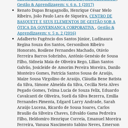
Gestão & Aprendizagem: v. 6 n. 1 (2017)
Renato Dupas Bragagnollo, Henrique César Melo
Ribeiro, João Paulo Lara de Siqueira,
CENTRO DE
BASQUETE E SEUS ELEMENTOS DE GESTÃO SOB A
ÓTICA DA GOVERNANÇA CORPORATIVA
,
Gestão &
Aprendizagem: v. 5 n. 2 (2016)
Adalberto Fugêncio dos Santos Júnior, Ludinaura
Regina Souza dos Santos, Gersonilson Ribeiro
Honorato, Rosilene Fernandes Machado, Otávio
Ferreira Barros Sobrinho, Antônio Genésio de Sousa
Filho, Sidneia Maia de Oliveira Rego, Lilian Santos
Galvão, Josicleide de Amorim Pereira Moreira, Danilo
Monteiro Gomes, Patrícia Santos Sousa de Araújo,
Maize Sousa Virgolino de Araújo, Cláudia Bene Batista
da Silva, Simone Almeida da Silva, Cecilia Neta Alves
Pegado Gomes, Telma Lucia de Souza Felix, Eduardo
Cavalcanti de Oliveira, Sueli da Silva Bezerra, Emilia
Fernandes Pimenta, Edgard Larry Andrade, Sarah
Araújo Lucena, Ricardo de Sousa Soares, Carlos
Braulio da Silveira Chaves, Edvaldo Gama Pedreira
Filho, Heldomiro Henrique Correia, Emanuel Moreira
Ferreira, Vanusa Nascimento Sabino Neves, Emerson