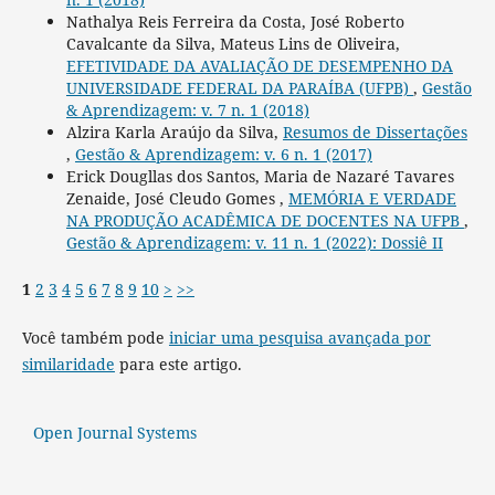
Nathalya Reis Ferreira da Costa, José Roberto
Cavalcante da Silva, Mateus Lins de Oliveira,
EFETIVIDADE DA AVALIAÇÃO DE DESEMPENHO DA
UNIVERSIDADE FEDERAL DA PARAÍBA (UFPB)
,
Gestão
& Aprendizagem: v. 7 n. 1 (2018)
Alzira Karla Araújo da Silva,
Resumos de Dissertações
,
Gestão & Aprendizagem: v. 6 n. 1 (2017)
Erick Dougllas dos Santos, Maria de Nazaré Tavares
Zenaide, José Cleudo Gomes ,
MEMÓRIA E VERDADE
NA PRODUÇÃO ACADÊMICA DE DOCENTES NA UFPB
,
Gestão & Aprendizagem: v. 11 n. 1 (2022): Dossiê II
1
2
3
4
5
6
7
8
9
10
>
>>
Você também pode
iniciar uma pesquisa avançada por
similaridade
para este artigo.
Open Journal Systems