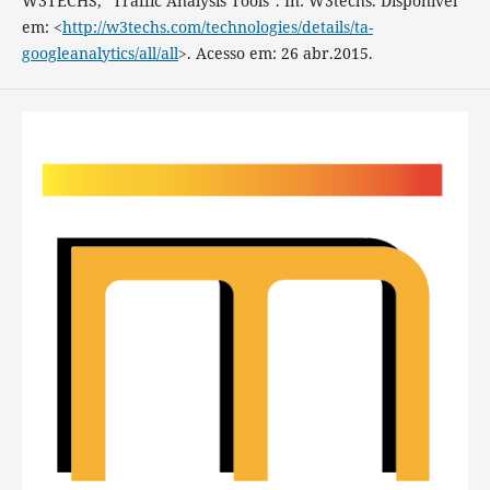
W3TECHS, “Traffic Analysis Tools”. In: W3techs. Disponível
em: <
http://w3techs.com/technologies/details/ta-
googleanalytics/all/all
>. Acesso em: 26 abr.2015.