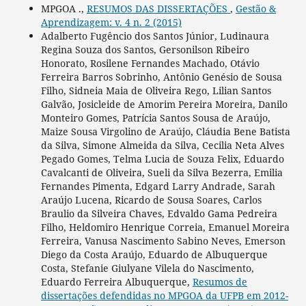
MPGOA .,
RESUMOS DAS DISSERTAÇÕES
,
Gestão &
Aprendizagem: v. 4 n. 2 (2015)
Adalberto Fugêncio dos Santos Júnior, Ludinaura
Regina Souza dos Santos, Gersonilson Ribeiro
Honorato, Rosilene Fernandes Machado, Otávio
Ferreira Barros Sobrinho, Antônio Genésio de Sousa
Filho, Sidneia Maia de Oliveira Rego, Lilian Santos
Galvão, Josicleide de Amorim Pereira Moreira, Danilo
Monteiro Gomes, Patrícia Santos Sousa de Araújo,
Maize Sousa Virgolino de Araújo, Cláudia Bene Batista
da Silva, Simone Almeida da Silva, Cecilia Neta Alves
Pegado Gomes, Telma Lucia de Souza Felix, Eduardo
Cavalcanti de Oliveira, Sueli da Silva Bezerra, Emilia
Fernandes Pimenta, Edgard Larry Andrade, Sarah
Araújo Lucena, Ricardo de Sousa Soares, Carlos
Braulio da Silveira Chaves, Edvaldo Gama Pedreira
Filho, Heldomiro Henrique Correia, Emanuel Moreira
Ferreira, Vanusa Nascimento Sabino Neves, Emerson
Diego da Costa Araújo, Eduardo de Albuquerque
Costa, Stefanie Giulyane Vilela do Nascimento,
Eduardo Ferreira Albuquerque,
Resumos de
dissertações defendidas no MPGOA da UFPB em 2012-