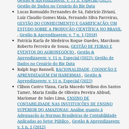
Gestão & Aprendizagem: v. 11 n. Especial (2022):
Gestão de Dados no Cenário do Big Data
Lucas Romualdo Fernandes de Sá, Fabricio Ziviani,
Luiz Claudio Gomes Maia, Fernando Silva Parreiras,
GESTÃO DO CONHECIMENTO E GAMIFICAÇÃO: UM
ESTUDO SOBRE A PRODUÇÃO CIENTÍFICA NO BRASIL
,
Gestão & Aprendizagem: v. 7 n. 1 (2018)
Patrícia Karla de Medeiros Roque Guedes, Marckson
Roberto Ferreira de Sousa,
GESTÃO DE FEIRAS E
EVENTOS DO AGRONEGÓCIO
,
Gestão &
Aprendizagem: v. 11 n. Especial (2022): Gestão de
Dados no Cenário do Big Data
Ralph Ings Bannell,
RACIONALIDADE, COGNIÇÃO E
APRENDIZAGEM EM HABERMAS
,
Gestão &
Aprendizagem: v. 11 n. Especial (2022)
Clilson Castro Viana, Carla Macedo Velloso dos Santos
Tamer, Maria Emilia de Oliveira Pereira Abbud,
Mariomar de Sales Lima,
ENSINO DE
CONTABILIDADE NAS INSTITUIÇÕES DE ENSINO
SUPERIOR DO AMAZONAS: Análise quanto à
Adequação às Normas Brasileiras de Contabilidade
Aplicadas ao Setor Público
,
Gestão & Aprendizagem:
v. 1 n. 1 (2012)