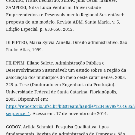
CASADO, Frank Leonardo; SILUK, Julio Cezar Mairese;
ZAMPIERI; Nilza Luiza Venturini. Universidade
Empreendedora e Desenvolvimento Regional Sustentável:
proposta de um modelo. Revista ADM. Santa Maria, v. 5,
Edição Especial, p. 633-650, 2012.
DI PIETRO, Maria Sylvia Zanella. Direito administrativo. São
Paulo: Atlas, 1999.
FILIPPIM, Eliane Salete. Administração Pública e
Desenvolvimento Sustentável: um estudo sobre a região da
associação dos municípios do meio oeste catarinense. 2005.
225 p. Tese (Doutorado em Engenharia da Produção)-
Universidade Federal de Santa Catarina, Florianópolis,
2005. Disponível em:
https://repositorio.ufsc.br/bitstream/handle/123456789/101635
sequence=1
. Acesso em: 17 de novembro de 2014.
GODOY, Arilda Schmidt. Pesquisa Qualitativa: tipos
fundamentais. Revista de Administração de Empresas. São