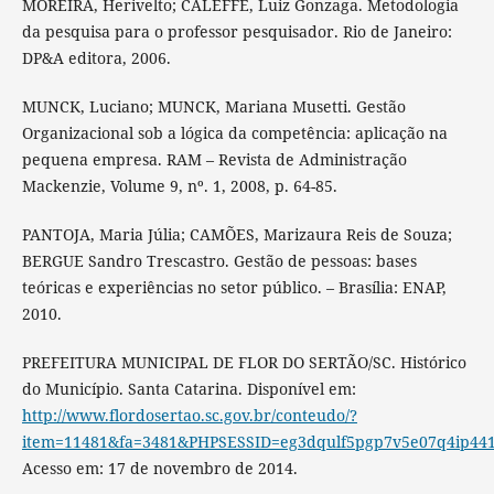
MOREIRA, Herivelto; CALEFFE, Luiz Gonzaga. Metodologia
da pesquisa para o professor pesquisador. Rio de Janeiro:
DP&A editora, 2006.
MUNCK, Luciano; MUNCK, Mariana Musetti. Gestão
Organizacional sob a lógica da competência: aplicação na
pequena empresa. RAM – Revista de Administração
Mackenzie, Volume 9, nº. 1, 2008, p. 64-85.
PANTOJA, Maria Júlia; CAMÕES, Marizaura Reis de Souza;
BERGUE Sandro Trescastro. Gestão de pessoas: bases
teóricas e experiências no setor público. – Brasília: ENAP,
2010.
PREFEITURA MUNICIPAL DE FLOR DO SERTÃO/SC. Histórico
do Município. Santa Catarina. Disponível em:
http://www.flordosertao.sc.gov.br/conteudo/?
item=11481&fa=3481&PHPSESSID=eg3dqulf5pgp7v5e07q4ip44
Acesso em: 17 de novembro de 2014.