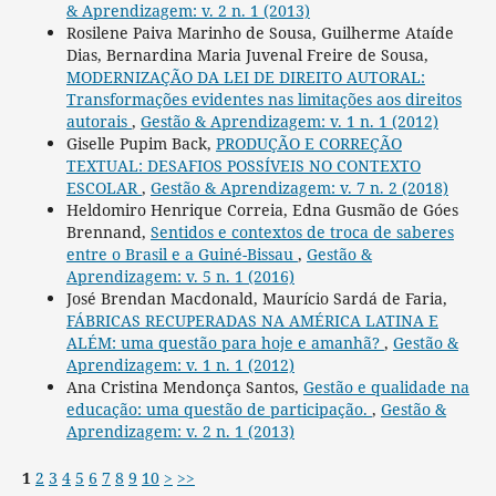
& Aprendizagem: v. 2 n. 1 (2013)
Rosilene Paiva Marinho de Sousa, Guilherme Ataíde
Dias, Bernardina Maria Juvenal Freire de Sousa,
MODERNIZAÇÃO DA LEI DE DIREITO AUTORAL:
Transformações evidentes nas limitações aos direitos
autorais
,
Gestão & Aprendizagem: v. 1 n. 1 (2012)
Giselle Pupim Back,
PRODUÇÃO E CORREÇÃO
TEXTUAL: DESAFIOS POSSÍVEIS NO CONTEXTO
ESCOLAR
,
Gestão & Aprendizagem: v. 7 n. 2 (2018)
Heldomiro Henrique Correia, Edna Gusmão de Góes
Brennand,
Sentidos e contextos de troca de saberes
entre o Brasil e a Guiné-Bissau
,
Gestão &
Aprendizagem: v. 5 n. 1 (2016)
José Brendan Macdonald, Maurício Sardá de Faria,
FÁBRICAS RECUPERADAS NA AMÉRICA LATINA E
ALÉM: uma questão para hoje e amanhã?
,
Gestão &
Aprendizagem: v. 1 n. 1 (2012)
Ana Cristina Mendonça Santos,
Gestão e qualidade na
educação: uma questão de participação.
,
Gestão &
Aprendizagem: v. 2 n. 1 (2013)
1
2
3
4
5
6
7
8
9
10
>
>>