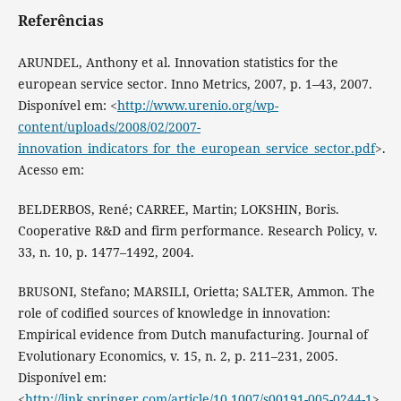
Referências
ARUNDEL, Anthony et al. Innovation statistics for the
european service sector. Inno Metrics, 2007, p. 1–43, 2007.
Disponível em: <
http://www.urenio.org/wp-
content/uploads/2008/02/2007-
innovation_indicators_for_the_european_service_sector.pdf
>.
Acesso em:
BELDERBOS, René; CARREE, Martin; LOKSHIN, Boris.
Cooperative R&D and firm performance. Research Policy, v.
33, n. 10, p. 1477–1492, 2004.
BRUSONI, Stefano; MARSILI, Orietta; SALTER, Ammon. The
role of codified sources of knowledge in innovation:
Empirical evidence from Dutch manufacturing. Journal of
Evolutionary Economics, v. 15, n. 2, p. 211–231, 2005.
Disponível em:
<
http://link.springer.com/article/10.1007/s00191-005-0244-1
>.