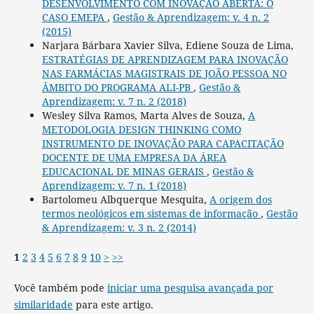
DESENVOLVIMENTO COM INOVAÇÃO ABERTA: O
CASO EMEPA
,
Gestão & Aprendizagem: v. 4 n. 2
(2015)
Narjara Bárbara Xavier Silva, Ediene Souza de Lima,
ESTRATÉGIAS DE APRENDIZAGEM PARA INOVAÇÃO
NAS FARMÁCIAS MAGISTRAIS DE JOÃO PESSOA NO
ÂMBITO DO PROGRAMA ALI-PB
,
Gestão &
Aprendizagem: v. 7 n. 2 (2018)
Wesley Silva Ramos, Marta Alves de Souza,
A
METODOLOGIA DESIGN THINKING COMO
INSTRUMENTO DE INOVAÇÃO PARA CAPACITAÇÃO
DOCENTE DE UMA EMPRESA DA ÁREA
EDUCACIONAL DE MINAS GERAIS
,
Gestão &
Aprendizagem: v. 7 n. 1 (2018)
Bartolomeu Albquerque Mesquita,
A origem dos
termos neológicos em sistemas de informação
,
Gestão
& Aprendizagem: v. 3 n. 2 (2014)
1
2
3
4
5
6
7
8
9
10
>
>>
Você também pode
iniciar uma pesquisa avançada por
similaridade
para este artigo.