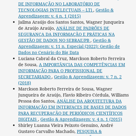
DE INFORMAÇÃO NO LABORATÓRIO DE
TECNOLOGIAS INTELECTUAIS – LTi
,
Gestão &
Aprendizagem: v. 4 n. 1 (2015)
Jailma Araújo dos Santos Santos, Wagner Junqueira
de Araújo Araújo,
ANÁLISE DE PADRÕES DE
SEGURANÇA DA INFORMAÇÃO E PRÁTICAS NA
GESTÃO DE DADOS NO SEBRAE/PB
,
Gestão &
Aprendizagem: v. 11 n. Especial (2022): Gestão de
Dados no Cenário do Big Data
Luciana Cabral da Cruz, Marckson Roberto Ferreira
de Sousa,
A IMPORTÂNCIA DAS COMPETÊNCIAS EM
INFORMAÇÃO PARA O PROFISSIONAL DE
SECRETARIADO
,
Gestão & Aprendizagem: v. 7 n. 2
(2018)
Marckson Roberto Ferreira de Sousa, Wagner
Junqueira de Araújo, Flavio Ribeiro Córdula, Williams
Pessoa dos Santos,
ANÁLISE DA ARQUITETURA DA
INFORMAÇÃO EM INTERFACES DE BASES DE DADOS
PARA RECUPERAÇÃO DE PERIÓDICOS CIENTÍFICOS
DIGITAIS
,
Gestão & Aprendizagem: v. 4 n. 1 (2015)
Shirley Luanna Vieira Peixoto Genuíno, André
Gustavo Carvalho Machado,
PESQUISA &