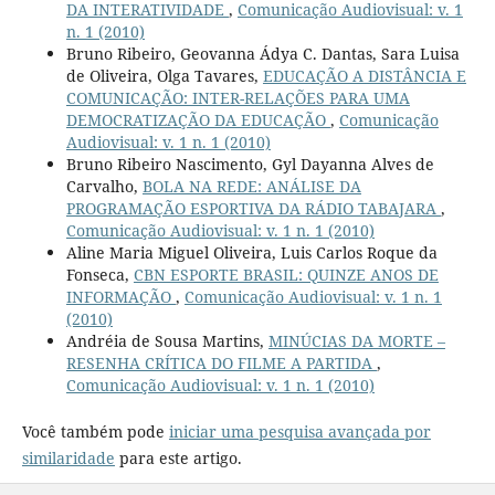
DA INTERATIVIDADE
,
Comunicação Audiovisual: v. 1
n. 1 (2010)
Bruno Ribeiro, Geovanna Ádya C. Dantas, Sara Luisa
de Oliveira, Olga Tavares,
EDUCAÇÃO A DISTÂNCIA E
COMUNICAÇÃO: INTER-RELAÇÕES PARA UMA
DEMOCRATIZAÇÃO DA EDUCAÇÃO
,
Comunicação
Audiovisual: v. 1 n. 1 (2010)
Bruno Ribeiro Nascimento, Gyl Dayanna Alves de
Carvalho,
BOLA NA REDE: ANÁLISE DA
PROGRAMAÇÃO ESPORTIVA DA RÁDIO TABAJARA
,
Comunicação Audiovisual: v. 1 n. 1 (2010)
Aline Maria Miguel Oliveira, Luis Carlos Roque da
Fonseca,
CBN ESPORTE BRASIL: QUINZE ANOS DE
INFORMAÇÃO
,
Comunicação Audiovisual: v. 1 n. 1
(2010)
Andréia de Sousa Martins,
MINÚCIAS DA MORTE –
RESENHA CRÍTICA DO FILME A PARTIDA
,
Comunicação Audiovisual: v. 1 n. 1 (2010)
Você também pode
iniciar uma pesquisa avançada por
similaridade
para este artigo.