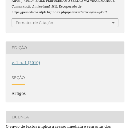
Aires, J. (2010). BAILE PERFUMADO: O SERTÃO VAI VIRAR MANGUE.
Comunicação Audiovisual
,
1
(1). Recuperado de
https://periodicos.ufpb.br/index.php/palavrar/article/view/4532
Fomatos de Citação
EDIÇÃO
v. 1 n. 1 (2010)
SEÇÃO
Artigos
LICENÇA
O envio de textos implica a cessão imediata e sem ônus dos