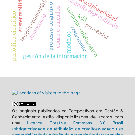
transdisciplinariedad
sustentabilidade
bibliografia especializada
terapia comunitária
processo cognitivo
consumo colaborativo
couro e calçados
periódico científico
democracia
kdd
proveedor
restaurante
modelos
gestión de la información
Os originais publicados na Perspectivas em Gestão &
Conhecimento estão disponibilizados de acordo com
uma
Licença Creative Commons 3.0 Brasil
(obrigatoriedade de atribuição de créditos/vedado uso
comercial/vedada criação de obras derivadas/permitida