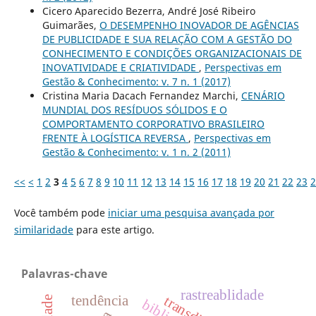
Cicero Aparecido Bezerra, André José Ribeiro
Guimarães,
O DESEMPENHO INOVADOR DE AGÊNCIAS
DE PUBLICIDADE E SUA RELAÇÃO COM A GESTÃO DO
CONHECIMENTO E CONDIÇÕES ORGANIZACIONAIS DE
INOVATIVIDADE E CRIATIVIDADE
,
Perspectivas em
Gestão & Conhecimento: v. 7 n. 1 (2017)
Cristina Maria Dacach Fernandez Marchi,
CENÁRIO
MUNDIAL DOS RESÍDUOS SÓLIDOS E O
COMPORTAMENTO CORPORATIVO BRASILEIRO
FRENTE À LOGÍSTICA REVERSA
,
Perspectivas em
Gestão & Conhecimento: v. 1 n. 2 (2011)
<<
<
1
2
3
4
5
6
7
8
9
10
11
12
13
14
15
16
17
18
19
20
21
22
23
2
Você também pode
iniciar uma pesquisa avançada por
similaridade
para este artigo.
Palavras-chave
rastreablidade
tendência