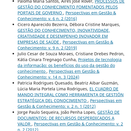
Paloma Maria Santos, Aires José Rover,
PROCESSOS DE
GESTÃO DO CONHECIMENTO FOMENTADOS PELOS
PORTAIS DE GOVERNO
,
Perspectivas em Gestão &
Conhecimento: v. 6 n. 2 (2016)
Cicero Aparecido Bezerra, Débora Cristine Marques,
GESTÃO DO CONHECIMENTO, INOVATIVIDADE,
CRIATIVIDADE E DESEMPENHO INOVADOR EM
EMPRESAS DE SAÚDE
,
Perspectivas em Gestão &
Conhecimento: v. 9 n. 2 (2019)
Julio Cesar de Souza Moraes, Cristiane Drebes Pedron,
Kátia Cinara Tregnago Cunha,
Projetos de tecnologia
da informação: os benefícios do uso da gestão do
conhecimento
,
Perspectivas em Gestão &
Conhecimento: v. 14 n. 3 (2024)
Patricia Rodrigues Quesado, Beatriz Aibar Guzmán,
Lúcia Maria Portela Lima Rodrigues,
EL CUADRO DE
MANDO INTEGRAL COMO HERRAMIENTA DE GESTIÓN
ESTRATÉGICA DEL CONOCIMIENTO
,
Perspectivas em
Gestão & Conhecimento: v. 2 n. 1 (2012)
Jorge Paulo Sequeira, João Penha Lopes,
GESTÃO DE
DOCUMENTOS: DE RECURSOS DESPERDIÇADOS A
VALOR
,
Perspectivas em Gestão & Conhecimento: v. 2
n. 2 (2012)