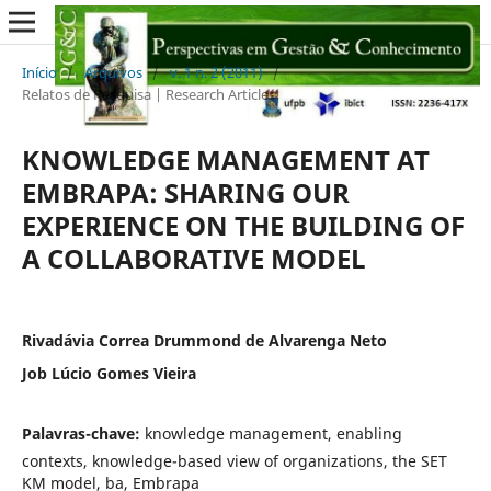
Início
/
Arquivos
/
v. 1 n. 2 (2011)
/
Relatos de Pesquisa | Research Articles
KNOWLEDGE MANAGEMENT AT
EMBRAPA: SHARING OUR
EXPERIENCE ON THE BUILDING OF
A COLLABORATIVE MODEL
Rivadávia Correa Drummond de Alvarenga Neto
Job Lúcio Gomes Vieira
Palavras-chave:
knowledge management, enabling
contexts, knowledge-based view of organizations, the SET
KM model, ba, Embrapa