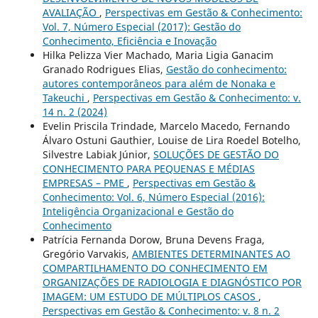
AVALIAÇÃO
,
Perspectivas em Gestão & Conhecimento:
Vol. 7, Número Especial (2017): Gestão do
Conhecimento, Eficiência e Inovação
Hilka Pelizza Vier Machado, Maria Ligia Ganacim
Granado Rodrigues Elias,
Gestão do conhecimento:
autores contemporâneos para além de Nonaka e
Takeuchi
,
Perspectivas em Gestão & Conhecimento: v.
14 n. 2 (2024)
Evelin Priscila Trindade, Marcelo Macedo, Fernando
Álvaro Ostuni Gauthier, Louise de Lira Roedel Botelho,
Silvestre Labiak Júnior,
SOLUÇÕES DE GESTÃO DO
CONHECIMENTO PARA PEQUENAS E MÉDIAS
EMPRESAS – PME
,
Perspectivas em Gestão &
Conhecimento: Vol. 6, Número Especial (2016):
Inteligência Organizacional e Gestão do
Conhecimento
Patrícia Fernanda Dorow, Bruna Devens Fraga,
Gregório Varvakis,
AMBIENTES DETERMINANTES AO
COMPARTILHAMENTO DO CONHECIMENTO EM
ORGANIZAÇÕES DE RADIOLOGIA E DIAGNÓSTICO POR
IMAGEM: UM ESTUDO DE MÚLTIPLOS CASOS
,
Perspectivas em Gestão & Conhecimento: v. 8 n. 2