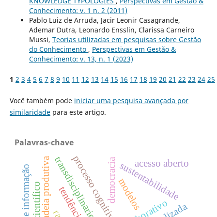
KNOWLEDGE TYPOLOGIES
,
Perspectivas em Gestão &
Conhecimento: v. 1 n. 2 (2011)
Pablo Luiz de Arruda, Jacir Leonir Casagrande,
Ademar Dutra, Leonardo Ensslin, Clarissa Carneiro
Mussi,
Teorias utilizadas em pesquisas sobre Gestão
do Conhecimento
,
Perspectivas em Gestão &
Conhecimento: v. 13, n. 1 (2023)
1
2
3
4
5
6
7
8
9
10
11
12
13
14
15
16
17
18
19
20
21
22
23
24
25
Você também pode
iniciar uma pesquisa avançada por
similaridade
para este artigo.
Palavras-chave
processo cognitivo
transdisciplinariedad
cadeia produtiva
democracia
acesso aberto
sustentabilidade
fonte de informação
modelos
tendência