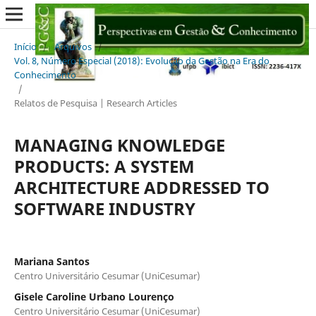
Início
/
Arquivos
/
Vol. 8, Número Especial (2018): Evolução da Gestão na Era do
Conhecimento
/
Relatos de Pesquisa | Research Articles
MANAGING KNOWLEDGE
PRODUCTS: A SYSTEM
ARCHITECTURE ADDRESSED TO
SOFTWARE INDUSTRY
Mariana Santos
Centro Universitário Cesumar (UniCesumar)
Gisele Caroline Urbano Lourenço
Centro Universitário Cesumar (UniCesumar)