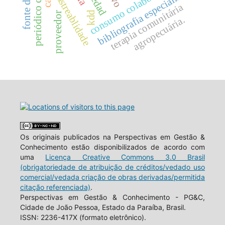
periódico científico
consumo colaborativo
bibliografia especializada
rastreablidade
terapia comunitária
kdd
proveedor
agropecuária.
Os originais publicados na Perspectivas em Gestão &
Conhecimento estão disponibilizados de acordo com
uma
Licença Creative Commons 3.0 Brasil
(obrigatoriedade de atribuição de créditos/vedado uso
comercial/vedada criação de obras derivadas/permitida
citação referenciada)
.
Perspectivas em Gestão & Conhecimento - PG&C,
Cidade de João Pessoa, Estado da Paraíba, Brasil.
ISSN: 2236-417X (formato eletrônico).