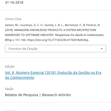
31-10-2018
Como Citar
Santos, M., Lourenço, G. C. U., Gomes, L. R. L., Bortolozzi, F., & Tenório, N.
(2018). MANAGING KNOWLEDGE PRODUCTS: A SYSTEM ARCHITECTURE
ADDRESSED TO SOFTWARE INDUSTRY.
Perspectivas Em Gestão & Conhecimento
,
8
(Esp.), 151–166. https://doi.org/10.21714/2236-417X2018v8nEsp.
Fomatos de Citação
Edição
Vol. 8, Número Especial (2018): Evolução da Gestão na Era
do Conhecimento
Seção
Relatos de Pesquisa | Research Articles