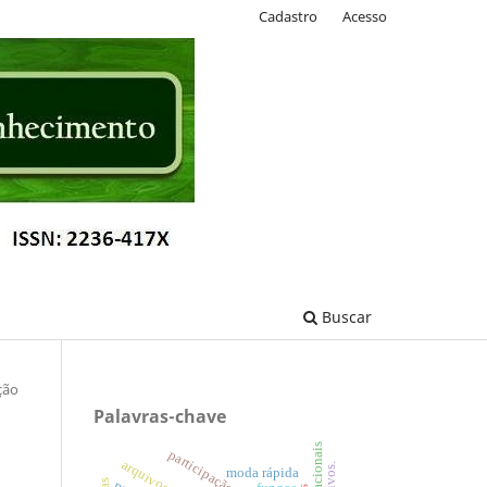
Cadastro
Acesso
Buscar
ção
Palavras-chave
participação popular
moda rápida