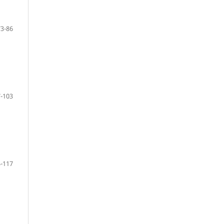
73-86
-103
-117