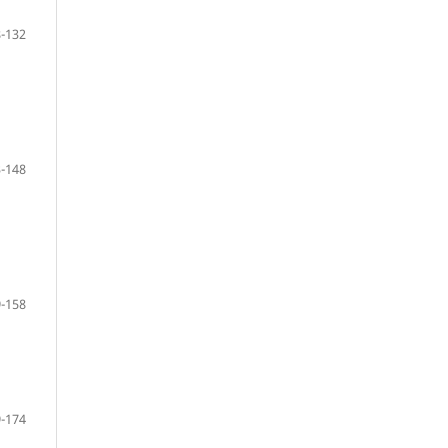
-132
-148
-158
-174