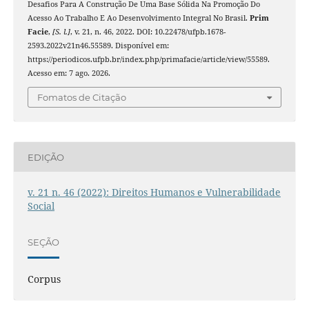
Desafios Para A Construção De Uma Base Sólida Na Promoção Do
Acesso Ao Trabalho E Ao Desenvolvimento Integral No Brasil.
Prim
Facie
,
[S. l.]
, v. 21, n. 46, 2022. DOI: 10.22478/ufpb.1678-
2593.2022v21n46.55589. Disponível em:
https://periodicos.ufpb.br/index.php/primafacie/article/view/55589.
Acesso em: 7 ago. 2026.
Fomatos de Citação
EDIÇÃO
v. 21 n. 46 (2022): Direitos Humanos e Vulnerabilidade
Social
SEÇÃO
Corpus