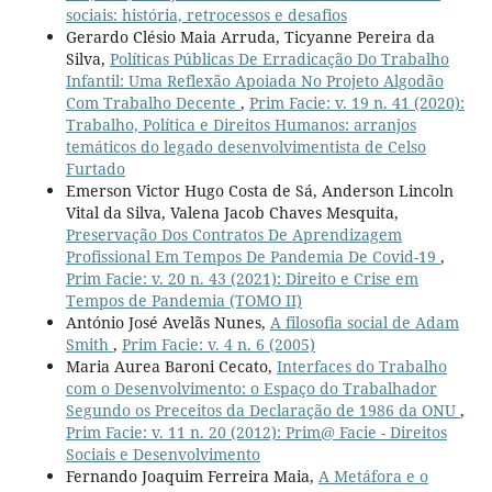
sociais: história, retrocessos e desafios
Gerardo Clésio Maia Arruda, Ticyanne Pereira da
Silva,
Políticas Públicas De Erradicação Do Trabalho
Infantil: Uma Reflexão Apoiada No Projeto Algodão
Com Trabalho Decente
,
Prim Facie: v. 19 n. 41 (2020):
Trabalho, Política e Direitos Humanos: arranjos
temáticos do legado desenvolvimentista de Celso
Furtado
Emerson Victor Hugo Costa de Sá, Anderson Lincoln
Vital da Silva, Valena Jacob Chaves Mesquita,
Preservação Dos Contratos De Aprendizagem
Profissional Em Tempos De Pandemia De Covid-19
,
Prim Facie: v. 20 n. 43 (2021): Direito e Crise em
Tempos de Pandemia (TOMO II)
António José Avelãs Nunes,
A filosofia social de Adam
Smith
,
Prim Facie: v. 4 n. 6 (2005)
Maria Aurea Baroni Cecato,
Interfaces do Trabalho
com o Desenvolvimento: o Espaço do Trabalhador
Segundo os Preceitos da Declaração de 1986 da ONU
,
Prim Facie: v. 11 n. 20 (2012): Prim@ Facie - Direitos
Sociais e Desenvolvimento
Fernando Joaquim Ferreira Maia,
A Metáfora e o