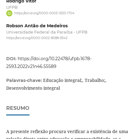
Rodrigo Vitor
UFPB
https://orcid.org/0000-0003-1633-1704
Robson Antão de Medeiros
Universidade Federal da Paraíba - UFPB
https://orcid.org/0000-0002-8088-9342
DOI:
https://doi.org/10.22478/ufpb.1678-
2593.2022v21n46.55589
Educação integral;, Trabalho;,
Palavras-chave:
Desenvolvimento integral
RESUMO
A presente reflexão procura verificar a existência de uma
relação direta entre educação e empregabilidade, se a