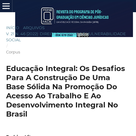
INÍCIO
/
ARQUIVOS
/
V. 21 N. 46 (2022): DIREITOS HUMANOS E VULNERABILIDADE
SOCIAL
/
Corpus
Educação Integral: Os Desafios
Para A Construção De Uma
Base Sólida Na Promoção Do
Acesso Ao Trabalho E Ao
Desenvolvimento Integral No
Brasil