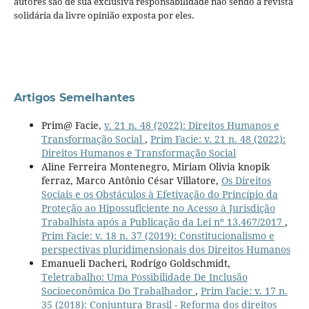
autores são de sua exclusiva responsabilidade não sendo a revista
solidária da livre opinião exposta por eles.
Artigos Semelhantes
Prim@ Facie,
v. 21 n. 48 (2022): Direitos Humanos e
Transformação Social
,
Prim Facie: v. 21 n. 48 (2022):
Direitos Humanos e Transformação Social
Aline Ferreira Montenegro, Miriam Olivia knopik
ferraz, Marco Antônio César Villatore,
Os Direitos
Sociais e os Obstáculos à Efetivação do Princípio da
Proteção ao Hipossuficiente no Acesso à Jurisdição
Trabalhista após a Publicação da Lei nº 13.467/2017
,
Prim Facie: v. 18 n. 37 (2019): Constitucionalismo e
perspectivas pluridimensionais dos Direitos Humanos
Emanueli Dacheri, Rodrigo Goldschmidt,
Teletrabalho: Uma Possibilidade De Inclusão
Socioeconômica Do Trabalhador
,
Prim Facie: v. 17 n.
35 (2018): Conjuntura Brasil - Reforma dos direitos