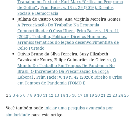
Trabalho no Texto de Karl Marx “Crítica ao Programa
de Gotha”
,
Prim Facie: v. 15 n. 29 (2016): Direitos
Sociais e Democracia
Juliana de Castro Costa, Ana Virgínia Moreira Gomes,
A Precarização Do Trabalho Na Economia
Compartilhada: O Caso Uber
,
Prim Facie: v. 19 n. 41
(2020): Trabalho, Política e Direitos Humanos:
arranjos temáticos do legado desenvolvimentista de
Celso Furtado
Otávio Bruno da Silva Ferreira, Suzy Elizabeth
Cavalcante Koury, Felipe Guimarães de Oliveira,
O
Mundo Do Trabalho Em Tempos De Pandemia No
Brasil: O Incremento Da Precarização Da Força
Laboral
,
Prim Facie: v. 19 n. 42 (2020): Direito e Crise
em Tempos de Pandemia (TOMO I)
1
2
3
4
5
6
7
8
9
10
11
12
13
14
15
16
17
18
19
20
21
22
23
24
25
Você também pode
iniciar uma pesquisa avançada por
similaridade
para este artigo.