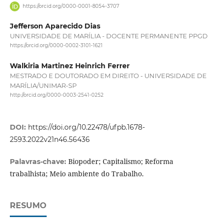
https://orcid.org/0000-0001-8054-3707
Jefferson Aparecido Dias
UNIVERSIDADE DE MARÍLIA - DOCENTE PERMANENTE PPGD
https://orcid.org/0000-0002-3101-1621
Walkiria Martinez Heinrich Ferrer
MESTRADO E DOUTORADO EM DIREITO - UNIVERSIDADE DE
MARÍLIA/UNIMAR-SP
http://orcid.org/0000-0003-2541-0252
DOI:
https://doi.org/10.22478/ufpb.1678-
2593.2022v21n46.56436
Biopoder; Capitalismo; Reforma
Palavras-chave:
trabalhista; Meio ambiente do Trabalho.
RESUMO