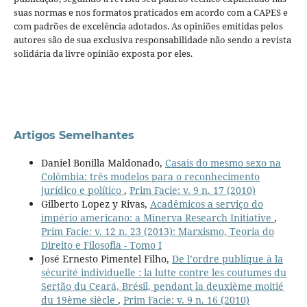
suas normas e nos formatos praticados em acordo com a CAPES e
com padrões de excelência adotados. As opiniões emitidas pelos
autores são de sua exclusiva responsabilidade não sendo a revista
solidária da livre opinião exposta por eles.
Artigos Semelhantes
Daniel Bonilla Maldonado,
Casais do mesmo sexo na
Colômbia: três modelos para o reconhecimento
jurídico e político
,
Prim Facie: v. 9 n. 17 (2010)
Gilberto Lopez y Rivas,
Acadêmicos a serviço do
império americano: a Minerva Research Initiative
,
Prim Facie: v. 12 n. 23 (2013): Marxismo, Teoria do
Direito e Filosofia - Tomo I
José Ernesto Pimentel Filho,
De l’ordre publique à la
sécurité individuelle : la lutte contre les coutumes du
Sertão du Ceará, Brésil, pendant la deuxième moitié
du 19ème siècle
,
Prim Facie: v. 9 n. 16 (2010)