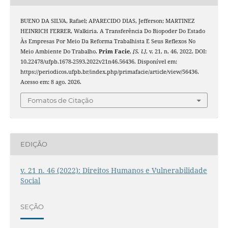
BUENO DA SILVA, Rafael; APARECIDO DIAS, Jefferson; MARTINEZ
HEINRICH FERRER, Walkiria. A Transferência Do Biopoder Do Estado
Às Empresas Por Meio Da Reforma Trabalhista E Seus Reflexos No
Meio Ambiente Do Trabalho.
Prim Facie
,
[S. l.]
, v. 21, n. 46, 2022. DOI:
10.22478/ufpb.1678-2593.2022v21n46.56436. Disponível em:
https://periodicos.ufpb.br/index.php/primafacie/article/view/56436.
Acesso em: 8 ago. 2026.
Fomatos de Citação
EDIÇÃO
v. 21 n. 46 (2022): Direitos Humanos e Vulnerabilidade
Social
SEÇÃO