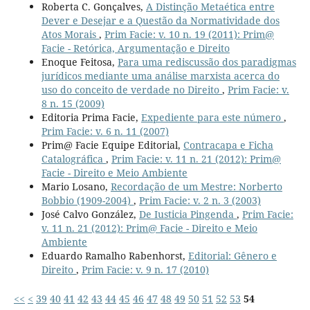
Roberta C. Gonçalves,
A Distinção Metaética entre
Dever e Desejar e a Questão da Normatividade dos
Atos Morais
,
Prim Facie: v. 10 n. 19 (2011): Prim@
Facie - Retórica, Argumentação e Direito
Enoque Feitosa,
Para uma rediscussão dos paradigmas
jurídicos mediante uma análise marxista acerca do
uso do conceito de verdade no Direito
,
Prim Facie: v.
8 n. 15 (2009)
Editoria Prima Facie,
Expediente para este número
,
Prim Facie: v. 6 n. 11 (2007)
Prim@ Facie Equipe Editorial,
Contracapa e Ficha
Catalográfica
,
Prim Facie: v. 11 n. 21 (2012): Prim@
Facie - Direito e Meio Ambiente
Mario Losano,
Recordação de um Mestre: Norberto
Bobbio (1909-2004)
,
Prim Facie: v. 2 n. 3 (2003)
José Calvo González,
De Iusticia Pingenda
,
Prim Facie:
v. 11 n. 21 (2012): Prim@ Facie - Direito e Meio
Ambiente
Eduardo Ramalho Rabenhorst,
Editorial: Gênero e
Direito
,
Prim Facie: v. 9 n. 17 (2010)
<<
<
39
40
41
42
43
44
45
46
47
48
49
50
51
52
53
54