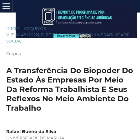
INÍCIO
/
ARQUIVOS
/
V. 21 N. 46 (2022): DIREITOS HUMANOS E VULNERABILIDADE
SOCIAL
/
Corpus
A Transferência Do Biopoder Do
Estado Às Empresas Por Meio
Da Reforma Trabalhista E Seus
Reflexos No Meio Ambiente Do
Trabalho
Rafael Bueno da Silva
UNIVERSIDADE DE MARÍLIA