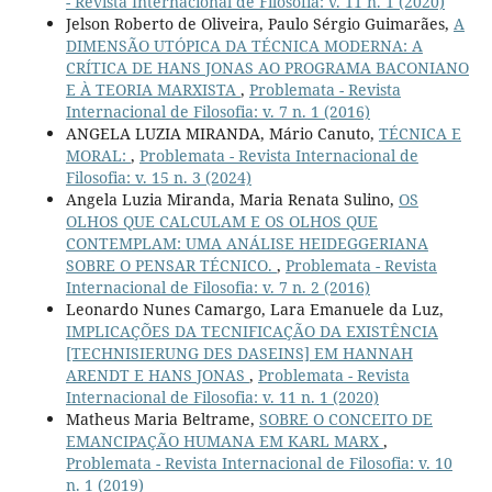
- Revista Internacional de Filosofia: v. 11 n. 1 (2020)
Jelson Roberto de Oliveira, Paulo Sérgio Guimarães,
A
DIMENSÃO UTÓPICA DA TÉCNICA MODERNA: A
CRÍTICA DE HANS JONAS AO PROGRAMA BACONIANO
E À TEORIA MARXISTA
,
Problemata - Revista
Internacional de Filosofia: v. 7 n. 1 (2016)
ANGELA LUZIA MIRANDA, Mário Canuto,
TÉCNICA E
MORAL:
,
Problemata - Revista Internacional de
Filosofia: v. 15 n. 3 (2024)
Angela Luzia Miranda, Maria Renata Sulino,
OS
OLHOS QUE CALCULAM E OS OLHOS QUE
CONTEMPLAM: UMA ANÁLISE HEIDEGGERIANA
SOBRE O PENSAR TÉCNICO.
,
Problemata - Revista
Internacional de Filosofia: v. 7 n. 2 (2016)
Leonardo Nunes Camargo, Lara Emanuele da Luz,
IMPLICAÇÕES DA TECNIFICAÇÃO DA EXISTÊNCIA
[TECHNISIERUNG DES DASEINS] EM HANNAH
ARENDT E HANS JONAS
,
Problemata - Revista
Internacional de Filosofia: v. 11 n. 1 (2020)
Matheus Maria Beltrame,
SOBRE O CONCEITO DE
EMANCIPAÇÃO HUMANA EM KARL MARX
,
Problemata - Revista Internacional de Filosofia: v. 10
n. 1 (2019)