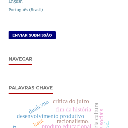
English
Português (Brasil)
ENVIAR SUBMISSÃO
NAVEGAR
PALAVRAS-CHAVE
crítica do juízo
dualismo
indústria cultural
fim da história
direitos sociais
desenvolvimento produtivo
kant
racionalismo.
produto educacional