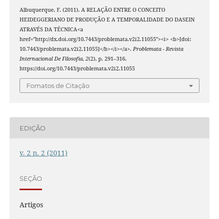
Albuquerque, F. (2011). A RELAÇÃO ENTRE O CONCEITO
HEIDEGGERIANO DE PRODUÇÃO E A TEMPORALIDADE DO DASEIN
ATRAVÉS DA TÉCNICA<a
href="http://dx.doi.org/10.7443/problemata.v2i2.11055"><i> <b>[doi:
10.7443/problemata.v2i2.11055]</b></i></a>.
Problemata - Revista
Internacional De Filosofia
,
2
(2), p. 291–316.
https://doi.org/10.7443/problemata.v2i2.11055
Fomatos de Citação
EDIÇÃO
v. 2 n. 2 (2011)
SEÇÃO
Artigos