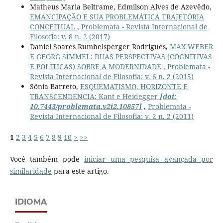
Matheus Maria Beltrame, Edmilson Alves de Azevêdo,
EMANCIPAÇÃO E SUA PROBLEMÁTICA TRAJETÓRIA
CONCEITUAL
,
Problemata - Revista Internacional de
Filosofia: v. 8 n. 2 (2017)
Daniel Soares Rumbelsperger Rodrigues,
MAX WEBER
E GEORG SIMMEL: DUAS PERSPECTIVAS (COGNITIVAS
E POLÍTICAS) SOBRE A MODERNIDADE
,
Problemata -
Revista Internacional de Filosofia: v. 6 n. 2 (2015)
Sônia Barreto,
ESQUEMATISMO, HORIZONTE E
TRANSCENDENCIA: Kant e Heidegger
[doi:
10.7443/problemata.v2i2.10857]
,
Problemata -
Revista Internacional de Filosofia: v. 2 n. 2 (2011)
1
2
3
4
5
6
7
8
9
10
>
>>
Você também pode
iniciar uma pesquisa avançada por
similaridade
para este artigo.
IDIOMA