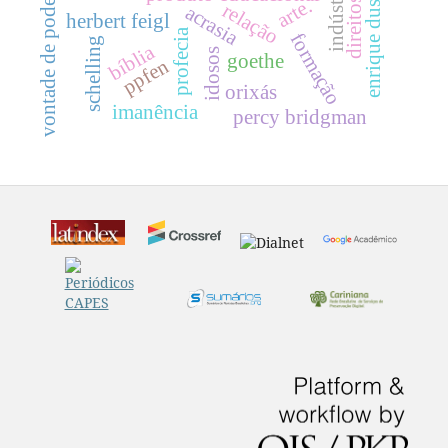
enrique dussel
vontade de poder
arte.
relação
acrasia
herbert feigl
profecia
formação
schelling
bíblia
idosos
goethe
ppfen
orixás
imanência
percy bridgman