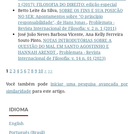
1 (2017): FILOSOFIA DO DIREITO: edição especial
Betto Leite da Silva,
SOBRE OS FINS E SUA POSIÇÃO
NO SER: Apontamentos sobre "O principio
responsabilidade", de Hans Jonas
,
Problemata -
Revista Internacional de Filosofia: v. 2 n. 1 (2011)
José João Neves Barbosa Vicente, Ana Kelly Ferreira
Souto Pinto,
NOTAS INTRODUTÓRIAS SOBRE A
QUESTÃO DO MAL EM SANTO AGOSTINHO E
HANNAH ARENDT
,
Problemata - Revista
Internacional de Filosofia: v. 14 n. 01 (2023)
1
2
3
4
5
6
7
8
9
10
>
>>
Você também pode
iniciar uma pesquisa avançada por
similaridade
para este artigo.
IDIOMA
English
Português (Brasil)