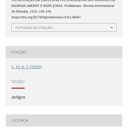
TECNIFICAÇÃO DA EXISTÊNCIA [TECHNISIERUNG DES DASEINS] EM
HANNAH ARENDT E HANS JONAS.
Problemata - Revista Internacional
De Filosofia
,
11
(1), 139–159.
https://doi.org/10.7443/problemata.v11i1.46447
Fomatos de Citação
EDIÇÃO
v. 11 n. 1 (2020)
SEÇÃO
Artigos
LICENÇA