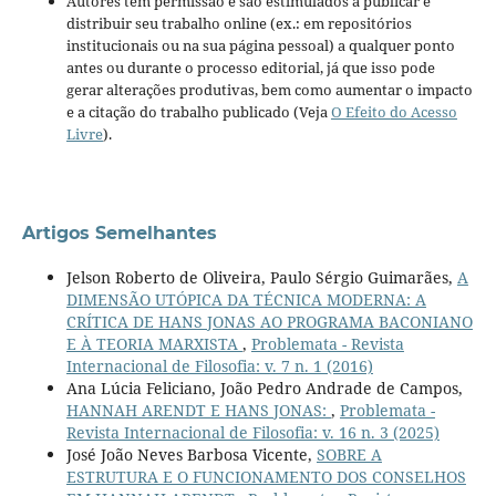
Autores têm permissão e são estimulados a publicar e
distribuir seu trabalho online (ex.: em repositórios
institucionais ou na sua página pessoal) a qualquer ponto
antes ou durante o processo editorial, já que isso pode
gerar alterações produtivas, bem como aumentar o impacto
e a citação do trabalho publicado (Veja
O Efeito do Acesso
Livre
).
Artigos Semelhantes
Jelson Roberto de Oliveira, Paulo Sérgio Guimarães,
A
DIMENSÃO UTÓPICA DA TÉCNICA MODERNA: A
CRÍTICA DE HANS JONAS AO PROGRAMA BACONIANO
E À TEORIA MARXISTA
,
Problemata - Revista
Internacional de Filosofia: v. 7 n. 1 (2016)
Ana Lúcia Feliciano, João Pedro Andrade de Campos,
HANNAH ARENDT E HANS JONAS:
,
Problemata -
Revista Internacional de Filosofia: v. 16 n. 3 (2025)
José João Neves Barbosa Vicente,
SOBRE A
ESTRUTURA E O FUNCIONAMENTO DOS CONSELHOS