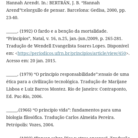
Hannah Arendt. In.: BERTRÁN, J. B. “Hannah
Arend”t:elorgullo de pensar. Barcelona: Gedisa, 2000, pp.
23-40.
______. (1992) O fardo e a benção da mortalidade.
“Princípios”, Natal, v. 16, n.25, jan.-jun./2009, p. 265-281.
Tradução de Wendell Evangelista Soares Lopes. Disponível
em: <
https://periodicos.ufrn.br/principios/article/view/450
>.
Acesso em: 20 jan. 2015.
______. (1979) “O princípio responsabilidade”:ensaio de uma
ética para a civilização tecnológica. Tradução de Marijane
Lisboa e Luiz Barros Montez. Rio de Janeiro: Contraponto,
Ed. Puc-Rio, 2006.
______.(1966) “O princípio vida”: fundamentos para uma
biologia filosófica. Tradução Carlos Almeida Pereira.
Petrópolis: Vozes, 2004.