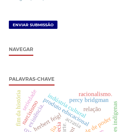
ENVIAR SUBMISSÃO
NAVEGAR
PALAVRAS-CHAVE
seriedade
fim da história
racionalismo.
indústria cultural
produto educacional
percy bridgman
narcisismo
populações indígenas
existência.
relação
herbert feigl
vontade de poder
acrasia
profecia
arte.
kant