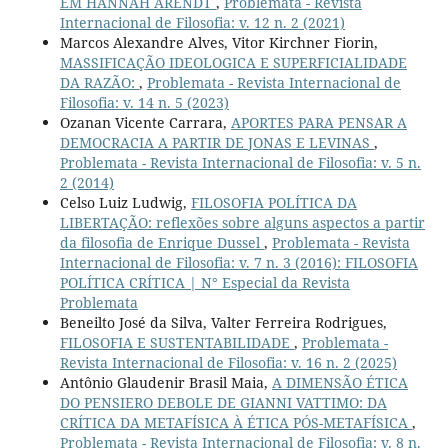
EM HANNAH ARENDT
,
Problemata - Revista
Internacional de Filosofia: v. 12 n. 2 (2021)
Marcos Alexandre Alves, Vitor Kirchner Fiorin,
MASSIFICAÇÃO IDEOLOGICA E SUPERFICIALIDADE
DA RAZÃO:
,
Problemata - Revista Internacional de
Filosofia: v. 14 n. 5 (2023)
Ozanan Vicente Carrara,
APORTES PARA PENSAR A
DEMOCRACIA A PARTIR DE JONAS E LEVINAS
,
Problemata - Revista Internacional de Filosofia: v. 5 n.
2 (2014)
Celso Luiz Ludwig,
FILOSOFIA POLÍTICA DA
LIBERTAÇÃO: reflexões sobre alguns aspectos a partir
da filosofia de Enrique Dussel
,
Problemata - Revista
Internacional de Filosofia: v. 7 n. 3 (2016): FILOSOFIA
POLÍTICA CRÍTICA | N° Especial da Revista
Problemata
Beneilto José da Silva, Valter Ferreira Rodrigues,
FILOSOFIA E SUSTENTABILIDADE
,
Problemata -
Revista Internacional de Filosofia: v. 16 n. 2 (2025)
Antônio Glaudenir Brasil Maia,
A DIMENSÃO ÉTICA
DO PENSIERO DEBOLE DE GIANNI VATTIMO: DA
CRÍTICA DA METAFÍSICA À ÉTICA PÓS-METAFÍSICA
,
Problemata - Revista Internacional de Filosofia: v. 8 n.