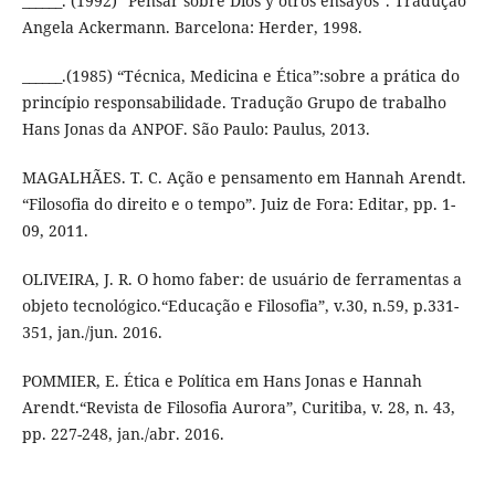
______. (1992) “Pensar sobre Dios y otros ensayos”. Tradução
Angela Ackermann. Barcelona: Herder, 1998.
______.(1985) “Técnica, Medicina e Ética”:sobre a prática do
princípio responsabilidade. Tradução Grupo de trabalho
Hans Jonas da ANPOF. São Paulo: Paulus, 2013.
MAGALHÃES. T. C. Ação e pensamento em Hannah Arendt.
“Filosofia do direito e o tempo”. Juiz de Fora: Editar, pp. 1-
09, 2011.
OLIVEIRA, J. R. O homo faber: de usuário de ferramentas a
objeto tecnológico.“Educação e Filosofia”, v.30, n.59, p.331-
351, jan./jun. 2016.
POMMIER, E. Ética e Política em Hans Jonas e Hannah
Arendt.“Revista de Filosofia Aurora”, Curitiba, v. 28, n. 43,
pp. 227-248, jan./abr. 2016.