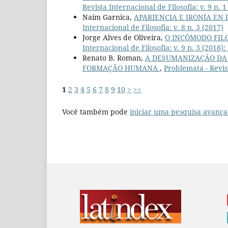
Revista Internacional de Filosofia: v. 9 n
Naím Garnica,
APARIENCIA E IRONÍA EN
Internacional de Filosofia: v. 8 n. 3 (2017)
Jorge Alves de Oliveira,
O INCÔMODO FIL
Internacional de Filosofia: v. 9 n. 3 (201
Renato B. Roman,
A DESUMANIZAÇÂO DA 
FORMAÇÃO HUMANA
,
Problemata - Revist
1
2
3
4
5
6
7
8
9
10
>
>>
Você também pode
iniciar uma pesquisa avança