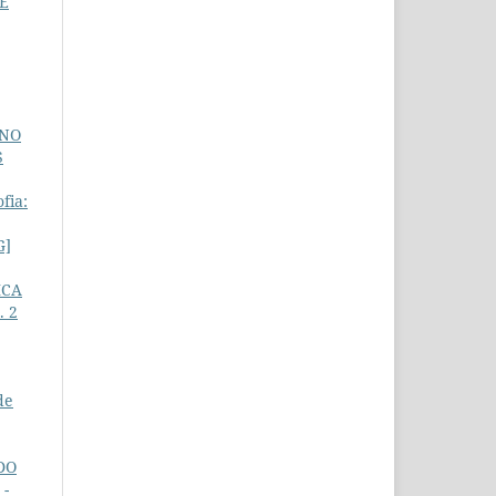
E
INO
S
fia:
G]
ICA
. 2
de
DO
 -