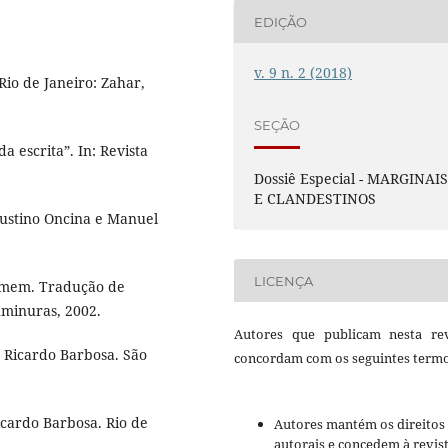
EDIÇÃO
v. 9 n. 2 (2018)
Rio de Janeiro: Zahar,
SEÇÃO
a escrita”. In: Revista
Dossiê Especial - MARGINAI
E CLANDESTINOS
Faustino Oncina e Manuel
LICENÇA
homem. Tradução de
uminuras, 2002.
Autores que publicam nesta rev
e Ricardo Barbosa. São
concordam com os seguintes termo
Ricardo Barbosa. Rio de
Autores mantém os direitos
autorais e concedem à revis