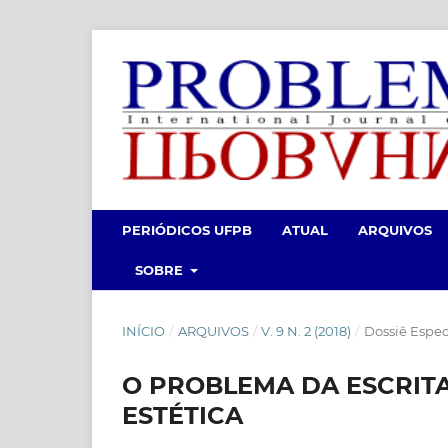
PERIÓDICOS UFPB
ATUAL
ARQUIVOS
SOBRE
INÍCIO
/
ARQUIVOS
/
V. 9 N. 2 (2018)
/
Dossiê Espe
O PROBLEMA DA ESCRIT
ESTÉTICA