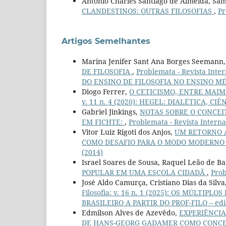
Antonio Charles Santiago de Almeida, S
CLANDESTINOS: OUTRAS FILOSOFIAS
,
Pr
Artigos Semelhantes
Marina Jenifer Sant Ana Borges Seemann
DE FILOSOFIA
,
Problemata - Revista Inte
DO ENSINO DE FILOSOFIA NO ENSINO MÉDI
Diogo Ferrer,
O CETICISMO, ENTRE MAIM
v. 11 n. 4 (2020): HEGEL: DIALÉTICA, CIÊ
Gabriel Jinkings,
NOTAS SOBRE O CONCEI
EM FICHTE:
,
Problemata - Revista Internac
Vitor Luiz Rigoti dos Anjos,
UM RETORNO A
COMO DESAFIO PARA O MODO MODERNO
(2014)
Israel Soares de Sousa, Raquel Leão de Ba
POPULAR EM UMA ESCOLA CIDADÃ
,
Prob
José Aldo Camurça, Cristiano Dias da Silva
Filosofia: v. 16 n. 1 (2025): OS MÚLT
BRASILEIRO A PARTIR DO PROF-FILO – ediç
Edmilson Alves de Azevêdo,
EXPERIÊNCIA
DE HANS-GEORG GADAMER COMO CONCE