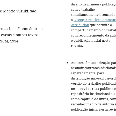
direito de primeira publicaç
com o trabalho
de Márcio Suzuki. São
simultaneamente licenciado
a
Licença Creative Common
Attribution
que permite o
ormas belas”, em: Sobre a
compartilhamento do traba
artas e outros textos.
com reconhecimento da aut
e publicação inicial nesta
INCM, 1994.
revista.
Autores têm autorização pa
assumir contratos adicionai
separadamente, para
distribuição não-exclusiva d
versão do trabalho publicad
nesta revista (ex.: publicar 
repositório institucional ou
como capítulo de livro), co
reconhecimento de autoria 
publicação inicial nesta revis