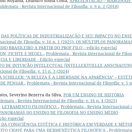
amon Noyama, Leandro Sousa Costa,
APRESENTAÇÃO – MARGINAIS 
oblemata - Revista Internacional de Filosofia: v. 9 n. 2 (2018)
,
DAS POLÍTICAS DE INDUSTRIALIZAÇÃO E SEU IMPACTO NO ENS
rnacional de Filosofia: v. 16 n. 1 (2025): OS MÚLTIPLOS PANORAMA
O BRASILEIRO A PARTIR DO PROF-FILO – edição especial
ON, FICHTE E HEGEL
,
Problemata - Revista Internacional de Filoso
NCIA E LIBERDADE - Edição especial
TO DE INTUIÇÃO INTELECTUAL [INTELLEKTUELLE ANSCHAUUN
ional de Filosofia: v. 15 n. 3 (2024)
 SCHILLER: “A BELEZA É A LIBERDADE NA APARÊNCIA” – ESTÉT
 DE PENSAR
,
Problemata - Revista Internacional de Filosofia: v. 5 n
stos, Severino Bezerra da Silva,
POR UM ENSINO DE HISTÓRIA
lemata - Revista Internacional de Filosofia: v. 16 n. 4 (2025)
,
LETRAMENTO FILOSÓFICO:
,
Problemata - Revista Internacional 
IPLOS PANORAMAS DO ENSINO DE FILOSOFIA NO ENSINO MÉDIO
ão especial
 DA CONSCIÊNCIA ESTÉTICA E HISTÓRICA EM VERDADE E MÉTO
ITO CHAVE PARA UMA HERMENÊUTICA FILOSÓFICA
,
Problemata