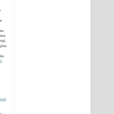
o
ne
ina
ntes
ial,
ações
ção
O
onal