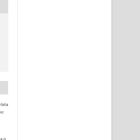
S
ista
s:
ta o