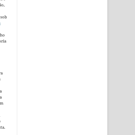
ão,
 sob
s
lho
oria
ra
s
a
a
em
m
e
ta.