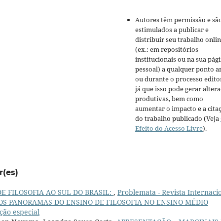
Autores têm permissão e sã
estimulados a publicar e
distribuir seu trabalho onli
(ex.: em repositórios
institucionais ou na sua pág
pessoal) a qualquer ponto a
ou durante o processo editor
já que isso pode gerar alter
produtivas, bem como
aumentar o impacto e a cita
do trabalho publicado (Veja
Efeito do Acesso Livre
).
r(es)
E FILOSOFIA AO SUL DO BRASIL:
,
Problemata - Revista Internaci
ÚLTIPLOS PANORAMAS DO ENSINO DE FILOSOFIA NO ENSINO MÉDIO
ão especial