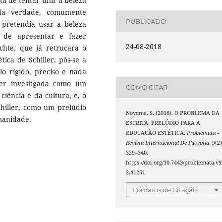
a de tentar unir a beleza
 da verdade, comumente
PUBLICADO
r pretendia usar a beleza
 de apresentar e fazer
24-08-2018
ichte, que já retrucara o
tica de Schiller, pôs-se a
o rígido, preciso e nada
ser investigada como um
COMO CITAR
 ciência e da cultura, e, o
hiller, como um prelúdio
Noyama, S. (2018). O PROBLEMA DA
manidade.
ESCRITA: PRELÚDIO PARA A
EDUCAÇÃO ESTÉTICA.
Problemata -
Revista Internacional De Filosofia
,
9
(2)
329–340.
https://doi.org/10.7443/problemata.v9
2.41251
Fomatos de Citação