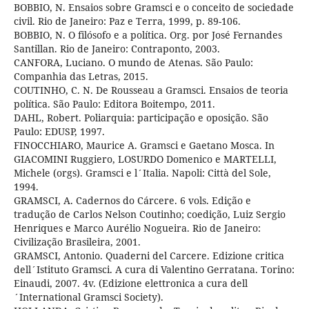
BOBBIO, N. Ensaios sobre Gramsci e o conceito de sociedade
civil. Rio de Janeiro: Paz e Terra, 1999, p. 89-106.
BOBBIO, N. O filósofo e a política. Org. por José Fernandes
Santillan. Rio de Janeiro: Contraponto, 2003.
CANFORA, Luciano. O mundo de Atenas. São Paulo:
Companhia das Letras, 2015.
COUTINHO, C. N. De Rousseau a Gramsci. Ensaios de teoria
política. São Paulo: Editora Boitempo, 2011.
DAHL, Robert. Poliarquia: participação e oposição. São
Paulo: EDUSP, 1997.
FINOCCHIARO, Maurice A. Gramsci e Gaetano Mosca. In
GIACOMINI Ruggiero, LOSURDO Domenico e MARTELLI,
Michele (orgs). Gramsci e l´Italia. Napoli: Città del Sole,
1994.
GRAMSCI, A. Cadernos do Cárcere. 6 vols. Edição e
tradução de Carlos Nelson Coutinho; coedição, Luiz Sergio
Henriques e Marco Aurélio Nogueira. Rio de Janeiro:
Civilização Brasileira, 2001.
GRAMSCI, Antonio. Quaderni del Carcere. Edizione critica
dell´Istituto Gramsci. A cura di Valentino Gerratana. Torino:
Einaudi, 2007. 4v. (Edizione elettronica a cura dell
´International Gramsci Society).