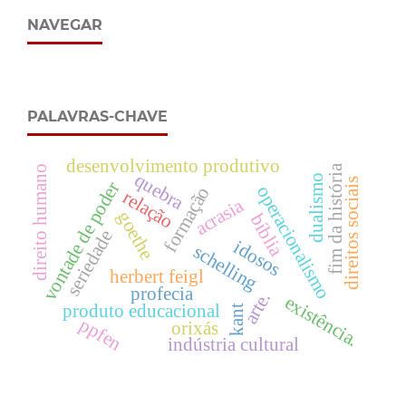
NAVEGAR
PALAVRAS-CHAVE
desenvolvimento produtivo
fim da história
direito humano
quebra
dualismo
direitos sociais
vontade de poder
operacionalismo
formação
relação
acrasia
goethe
bíblia
seriedade
idosos
schelling
herbert feigl
profecia
arte.
existência.
produto educacional
kant
ppfen
orixás
indústria cultural