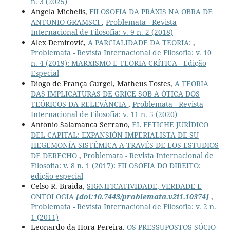
n. 3 (2025)
Angela Michelis,
FILOSOFIA DA PRÁXIS NA OBRA DE
ANTONIO GRAMSCI
,
Problemata - Revista
Internacional de Filosofia: v. 9 n. 2 (2018)
Alex Demirović,
A PARCIALIDADE DA TEORIA:
,
Problemata - Revista Internacional de Filosofia: v. 10
n. 4 (2019): MARXISMO E TEORIA CRÍTICA - Edição
Especial
Diogo de França Gurgel, Matheus Tostes,
A TEORIA
DAS IMPLICATURAS DE GRICE SOB A ÓTICA DOS
TEÓRICOS DA RELEVÂNCIA
,
Problemata - Revista
Internacional de Filosofia: v. 11 n. 5 (2020)
Antonio Salamanca Serrano,
EL FETICHE JURÍDICO
DEL CAPITAL: EXPANSIÓN IMPERIALISTA DE SU
HEGEMONÍA SISTÉMICA A TRAVÉS DE LOS ESTUDIOS
DE DERECHO
,
Problemata - Revista Internacional de
Filosofia: v. 8 n. 1 (2017): FILOSOFIA DO DIREITO:
edição especial
Celso R. Braida,
SIGNIFICATIVIDADE, VERDADE E
ONTOLOGIA
[doi:10.7443/problemata.v2i1.10374]
,
Problemata - Revista Internacional de Filosofia: v. 2 n.
1 (2011)
Leonardo da Hora Pereira,
OS PRESSUPOSTOS SÓCIO-