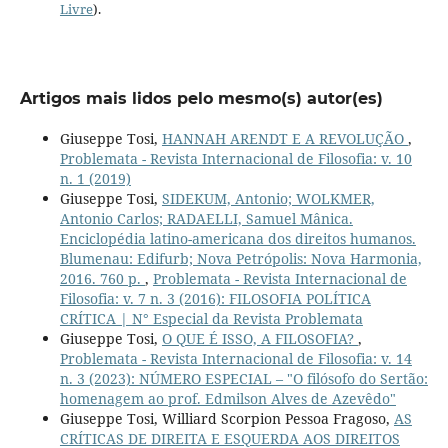
Livre
).
Artigos mais lidos pelo mesmo(s) autor(es)
Giuseppe Tosi,
HANNAH ARENDT E A REVOLUÇÃO
,
Problemata - Revista Internacional de Filosofia: v. 10
n. 1 (2019)
Giuseppe Tosi,
SIDEKUM, Antonio; WOLKMER,
Antonio Carlos; RADAELLI, Samuel Mânica.
Enciclopédia latino-americana dos direitos humanos.
Blumenau: Edifurb; Nova Petrópolis: Nova Harmonia,
2016. 760 p.
,
Problemata - Revista Internacional de
Filosofia: v. 7 n. 3 (2016): FILOSOFIA POLÍTICA
CRÍTICA | N° Especial da Revista Problemata
Giuseppe Tosi,
O QUE É ISSO, A FILOSOFIA?
,
Problemata - Revista Internacional de Filosofia: v. 14
n. 3 (2023): NÚMERO ESPECIAL – "O filósofo do Sertão:
homenagem ao prof. Edmilson Alves de Azevêdo"
Giuseppe Tosi, Williard Scorpion Pessoa Fragoso,
AS
CRÍTICAS DE DIREITA E ESQUERDA AOS DIREITOS