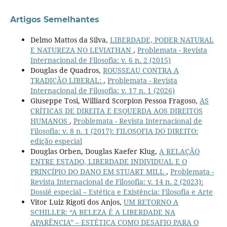
Artigos Semelhantes
Delmo Mattos da Silva,
LIBERDADE, PODER NATURAL
E NATUREZA NO LEVIATHAN
,
Problemata - Revista
Internacional de Filosofia: v. 6 n. 2 (2015)
Douglas de Quadros,
ROUSSEAU CONTRA A
TRADIÇÃO LIBERAL:
,
Problemata - Revista
Internacional de Filosofia: v. 17 n. 1 (2026)
Giuseppe Tosi, Williard Scorpion Pessoa Fragoso,
AS
CRÍTICAS DE DIREITA E ESQUERDA AOS DIREITOS
HUMANOS
,
Problemata - Revista Internacional de
Filosofia: v. 8 n. 1 (2017): FILOSOFIA DO DIREITO:
edição especial
Douglas Orben, Douglas Kaefer Klug,
A RELAÇÃO
ENTRE ESTADO, LIBERDADE INDIVIDUAL E O
PRINCÍPIO DO DANO EM STUART MILL
,
Problemata -
Revista Internacional de Filosofia: v. 14 n. 2 (2023):
Dossiê especial – Estética e Existência: Filosofia e Arte
Vitor Luiz Rigoti dos Anjos,
UM RETORNO A
SCHILLER: “A BELEZA É A LIBERDADE NA
APARÊNCIA” – ESTÉTICA COMO DESAFIO PARA O