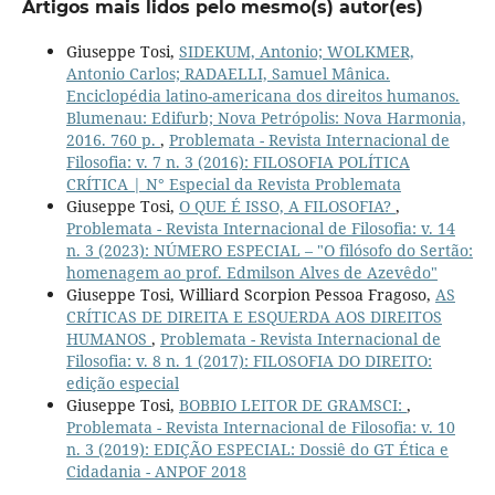
Artigos mais lidos pelo mesmo(s) autor(es)
Giuseppe Tosi,
SIDEKUM, Antonio; WOLKMER,
Antonio Carlos; RADAELLI, Samuel Mânica.
Enciclopédia latino-americana dos direitos humanos.
Blumenau: Edifurb; Nova Petrópolis: Nova Harmonia,
2016. 760 p.
,
Problemata - Revista Internacional de
Filosofia: v. 7 n. 3 (2016): FILOSOFIA POLÍTICA
CRÍTICA | N° Especial da Revista Problemata
Giuseppe Tosi,
O QUE É ISSO, A FILOSOFIA?
,
Problemata - Revista Internacional de Filosofia: v. 14
n. 3 (2023): NÚMERO ESPECIAL – "O filósofo do Sertão:
homenagem ao prof. Edmilson Alves de Azevêdo"
Giuseppe Tosi, Williard Scorpion Pessoa Fragoso,
AS
CRÍTICAS DE DIREITA E ESQUERDA AOS DIREITOS
HUMANOS
,
Problemata - Revista Internacional de
Filosofia: v. 8 n. 1 (2017): FILOSOFIA DO DIREITO:
edição especial
Giuseppe Tosi,
BOBBIO LEITOR DE GRAMSCI:
,
Problemata - Revista Internacional de Filosofia: v. 10
n. 3 (2019): EDIÇÃO ESPECIAL: Dossiê do GT Ética e
Cidadania - ANPOF 2018