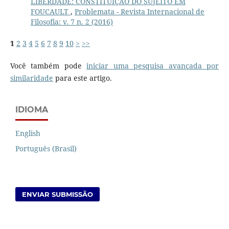
LIBERDADE: CONSTITUIÇÃO DO SUJEITO EM
FOUCAULT
,
Problemata - Revista Internacional de
Filosofia: v. 7 n. 2 (2016)
1
2
3
4
5
6
7
8
9
10
>
>>
Você também pode
iniciar uma pesquisa avançada por
similaridade
para este artigo.
IDIOMA
English
Português (Brasil)
ENVIAR SUBMISSÃO