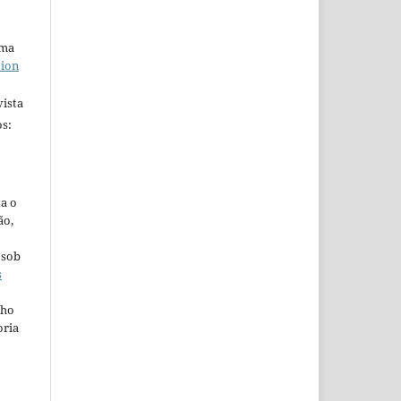
uma
tion
ista
s:
ta o
ão,
 sob
s
lho
oria