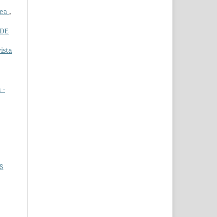
nea
,
 DE
ista
 -
S