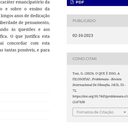
 o caráter emancipatório da
PDF
smo e sobre o ensino da
s longos anos de dedicação
PUBLICADO
m liberdade de pensamento,
ando às questões e aos
02-10-2023
ica. O que justifica esta
ai concordar com esta
s tantas possíveis, e para
COMO CITAR
Tosi, G. (2023). O QUE É ISSO, A
FILOSOFIA?.
Problemata - Revista
Internacional De Filosofia
,
14
(3), 55–
72.
https://doi.org/10.7443/problemata.v1
i3.67438
Fomatos de Citação