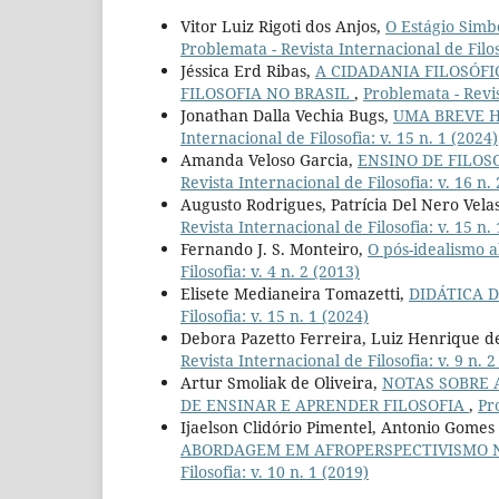
Vitor Luiz Rigoti dos Anjos,
O Estágio Simb
Problemata - Revista Internacional de Filoso
Jéssica Erd Ribas,
A CIDADANIA FILOSÓF
FILOSOFIA NO BRASIL
,
Problemata - Revis
Jonathan Dalla Vechia Bugs,
UMA BREVE H
Internacional de Filosofia: v. 15 n. 1 (2024)
Amanda Veloso Garcia,
ENSINO DE FILOS
Revista Internacional de Filosofia: v. 16 n.
Augusto Rodrigues, Patrícia Del Nero Vela
Revista Internacional de Filosofia: v. 15 n.
Fernando J. S. Monteiro,
O pós-idealismo a
Filosofia: v. 4 n. 2 (2013)
Elisete Medianeira Tomazetti,
DIDÁTICA D
Filosofia: v. 15 n. 1 (2024)
Debora Pazetto Ferreira, Luiz Henrique 
Revista Internacional de Filosofia: v. 9 n. 2
Artur Smoliak de Oliveira,
NOTAS SOBRE 
DE ENSINAR E APRENDER FILOSOFIA
,
Pr
Ijaelson Clidório Pimentel, Antonio Gomes 
ABORDAGEM EM AFROPERSPECTIVISMO N
Filosofia: v. 10 n. 1 (2019)