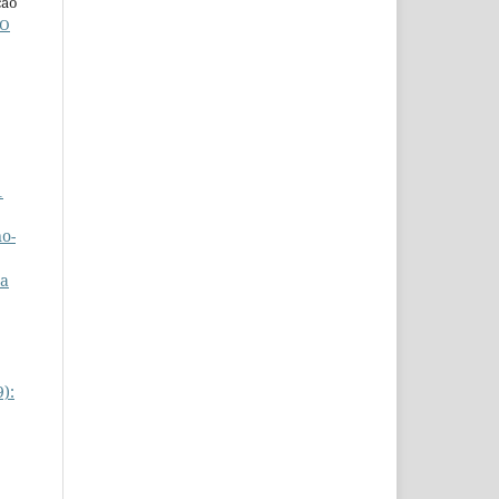
ção
O
1
o-
da
9):