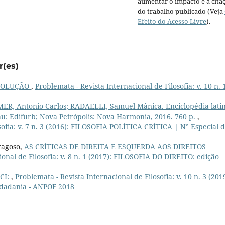
aumentar o impacto e a cita
do trabalho publicado (Veja
Efeito do Acesso Livre
).
r(es)
VOLUÇÃO
,
Problemata - Revista Internacional de Filosofia: v. 10 n. 
, Antonio Carlos; RADAELLI, Samuel Mânica. Enciclopédia latin
: Edifurb; Nova Petrópolis: Nova Harmonia, 2016. 760 p.
,
sofia: v. 7 n. 3 (2016): FILOSOFIA POLÍTICA CRÍTICA | N° Especial 
ragoso,
AS CRÍTICAS DE DIREITA E ESQUERDA AOS DIREITOS
ional de Filosofia: v. 8 n. 1 (2017): FILOSOFIA DO DIREITO: edição
CI:
,
Problemata - Revista Internacional de Filosofia: v. 10 n. 3 (201
idadania - ANPOF 2018