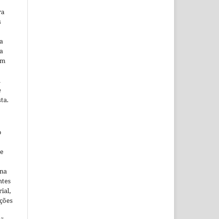
ra
s
a
a
em
m
e
ta.
o
ne
ina
ntes
ial,
ações