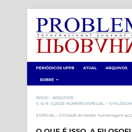
PERIÓDICOS UFPB
ATUAL
ARQUIVOS
SOBRE
INÍCIO
/
ARQUIVOS
/
V. 14 N. 3 (2023): NÚMERO ESPECIAL – "O FI
/
ESPECIAL – O filósofo do Sertão: homenagem ao p
O QUE É ISSO, A FILOSOFI