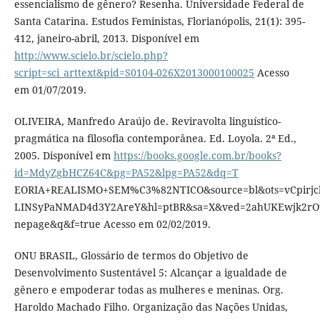
essencialismo de gênero? Resenha. Universidade Federal de
Santa Catarina. Estudos Feministas, Florianópolis, 21(1): 395-
412, janeiro-abril, 2013. Disponível em
http://www.scielo.br/scielo.php?
script=sci_arttext&pid=S0104-026X2013000100025
Acesso
em 01/07/2019.
OLIVEIRA, Manfredo Araújo de. Reviravolta linguístico-
pragmática na filosofia contemporânea. Ed. Loyola. 2ª Ed.,
2005. Disponível em
https://books.google.com.br/books?
id=MdyZgbHCZ64C&pg=PA52&lpg=PA52&dq=T
EORIA+REALISMO+SEM%C3%82NTICO&source=bl&ots=vCpirjcb
LINSyPaNMAD4d3Y2AreY&hl=ptBR&sa=X&ved=2ahUKEwjk2r
nepage&q&f=true Acesso em 02/02/2019.
ONU BRASIL, Glossário de termos do Objetivo de
Desenvolvimento Sustentável 5: Alcançar a igualdade de
gênero e empoderar todas as mulheres e meninas. Org.
Haroldo Machado Filho. Organização das Nações Unidas,