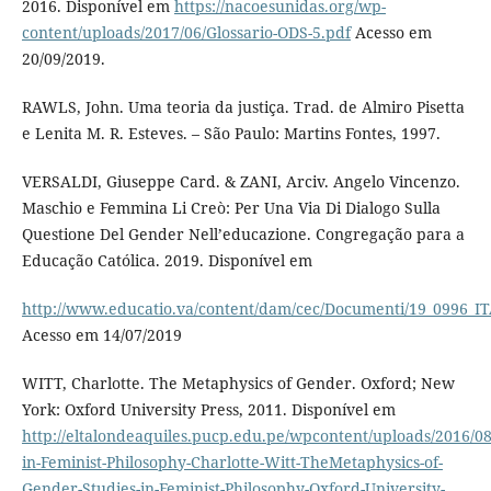
2016. Disponível em
https://nacoesunidas.org/wp-
content/uploads/2017/06/Glossario-ODS-5.pdf
Acesso em
20/09/2019.
RAWLS, John. Uma teoria da justiça. Trad. de Almiro Pisetta
e Lenita M. R. Esteves. – São Paulo: Martins Fontes, 1997.
VERSALDI, Giuseppe Card. & ZANI, Arciv. Angelo Vincenzo.
Maschio e Femmina Li Creò: Per Una Via Di Dialogo Sulla
Questione Del Gender Nell’educazione. Congregação para a
Educação Católica. 2019. Disponível em
http://www.educatio.va/content/dam/cec/Documenti/19_0996_IT
Acesso em 14/07/2019
WITT, Charlotte. The Metaphysics of Gender. Oxford; New
York: Oxford University Press, 2011. Disponível em
http://eltalondeaquiles.pucp.edu.pe/wpcontent/uploads/2016/08
in-Feminist-Philosophy-Charlotte-Witt-TheMetaphysics-of-
Gender-Studies-in-Feminist-Philosophy-Oxford-University-