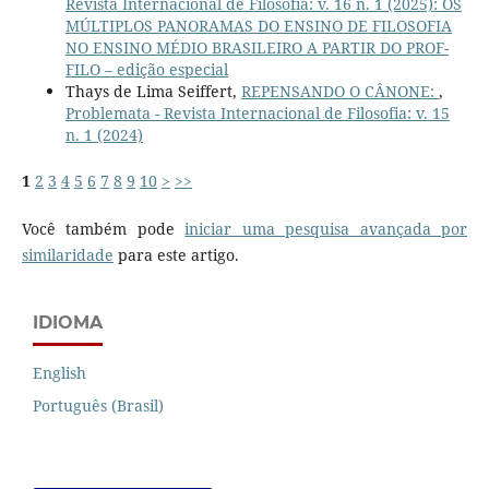
Revista Internacional de Filosofia: v. 16 n. 1 (2025): OS
MÚLTIPLOS PANORAMAS DO ENSINO DE FILOSOFIA
NO ENSINO MÉDIO BRASILEIRO A PARTIR DO PROF-
FILO – edição especial
Thays de Lima Seiffert,
REPENSANDO O CÂNONE:
,
Problemata - Revista Internacional de Filosofia: v. 15
n. 1 (2024)
1
2
3
4
5
6
7
8
9
10
>
>>
Você também pode
iniciar uma pesquisa avançada por
similaridade
para este artigo.
IDIOMA
English
Português (Brasil)