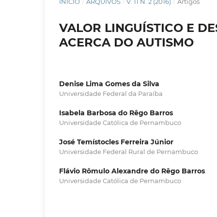
INÍCIO
/
ARQUIVOS
/
V. 11 N. 2 (2016)
/
Artigos
VALOR LINGUÍSTICO E D
ACERCA DO AUTISMO
Denise Lima Gomes da Silva
Universidade Federal da Paraíba
Isabela Barbosa do Rêgo Barros
Universidade Católica de Pernambuco
José Temístocles Ferreira Júnior
Universidade Federal Rural de Pernambuco
Flávio Rômulo Alexandre do Rêgo Barros
Universidade Católica de Pernambuco