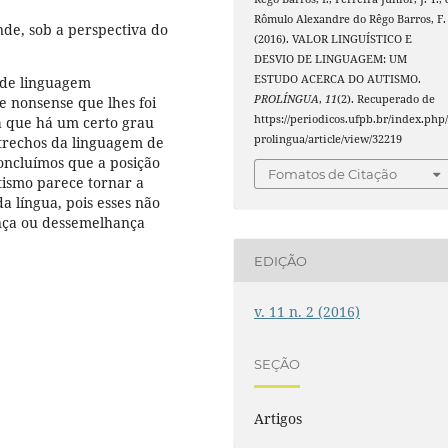
Rômulo Alexandre do Rêgo Barros, F.
ende, sob a perspectiva do
(2016). VALOR LINGUÍSTICO E
DESVIO DE LINGUAGEM: UM
ESTUDO ACERCA DO AUTISMO.
s de linguagem
PROLÍNGUA
,
11
(2). Recuperado de
e nonsense que lhes foi
https://periodicos.ufpb.br/index.php
a que há um certo grau
prolingua/article/view/32219
 trechos da linguagem de
Concluímos que a posição
Fomatos de Citação
utismo parece tornar a
a língua, pois esses não
nça ou dessemelhança
EDIÇÃO
v. 11 n. 2 (2016)
SEÇÃO
Artigos