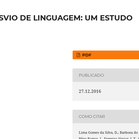
ESVIO DE LINGUAGEM: UM ESTUDO
PDF
PUBLICADO
27.12.2016
COMO CITAR
Lima Gomes da Silva, D., Barbosa do
Rêgo Barros, I., Ferreira Júnior, J. T.,