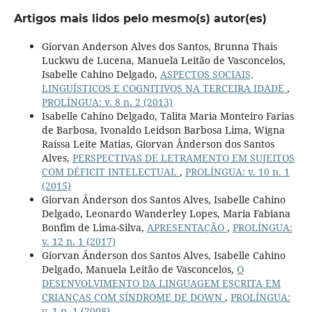
Artigos mais lidos pelo mesmo(s) autor(es)
Giorvan Anderson Alves dos Santos, Brunna Thais
Luckwu de Lucena, Manuela Leitão de Vasconcelos,
Isabelle Cahino Delgado,
ASPECTOS SOCIAIS,
LINGUÍSTICOS E COGNITIVOS NA TERCEIRA IDADE
,
PROLÍNGUA: v. 8 n. 2 (2013)
Isabelle Cahino Delgado, Talita Maria Monteiro Farias
de Barbosa, Ivonaldo Leidson Barbosa Lima, Wigna
Raíssa Leite Matias, Giorvan Ânderson dos Santos
Alves,
PERSPECTIVAS DE LETRAMENTO EM SUJEITOS
COM DÉFICIT INTELECTUAL
,
PROLÍNGUA: v. 10 n. 1
(2015)
Giorvan Ânderson dos Santos Alves, Isabelle Cahino
Delgado, Leonardo Wanderley Lopes, Maria Fabiana
Bonfim de Lima-Silva,
APRESENTAÇÃO
,
PROLÍNGUA:
v. 12 n. 1 (2017)
Giorvan Ânderson dos Santos Alves, Isabelle Cahino
Delgado, Manuela Leitão de Vasconcelos,
O
DESENVOLVIMENTO DA LINGUAGEM ESCRITA EM
CRIANÇAS COM SÍNDROME DE DOWN
,
PROLÍNGUA:
v. 1 n. 1 (2008)