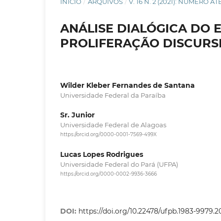
INÍCIO
/
ARQUIVOS
/
V. 16 N. 2 (2021): NÚMERO A
ANÁLISE DIALÓGICA DO E
PROLIFERAÇÃO DISCURS
Wilder Kleber Fernandes de Santana
Universidade Federal da Paraíba
Sr. Junior
Universidade Federal de Alagoas
https://orcid.org/0000-0001-7569-499X
Lucas Lopes Rodrigues
Universidade Federal do Pará (UFPA)
https://orcid.org/0000-0002-9936-3666
DOI:
https://doi.org/10.22478/ufpb.1983-9979.