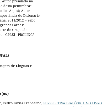
). Autor premiado na
ão desta penumbra”
o dos Anjos); Autor
mportância do Dicionário
bana, 2011/2012 – Sebo
 grandes áreas:
 parte do Grupo de
o - GPLEI - PROLING/
UFAL)
zagem de Línguas e
r(es)
r, Pedro Farias Francelino,
PERSPECTIVA DIALÓGICA NO LIVRO