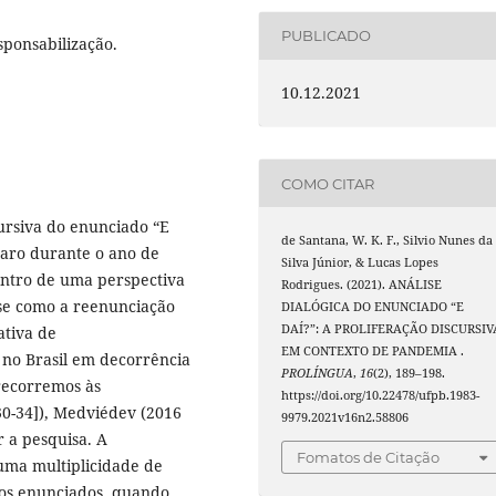
PUBLICADO
sponsabilização.
10.12.2021
COMO CITAR
cursiva do enunciado “E
de Santana, W. K. F., Silvio Nunes da
onaro durante o ano de
Silva Júnior, & Lucas Lopes
entro de uma perspectiva
Rodrigues. (2021). ANÁLISE
-se como a reenunciação
DIALÓGICA DO ENUNCIADO “E
DAÍ?”: A PROLIFERAÇÃO DISCURSIV
ativa de
EM CONTEXTO DE PANDEMIA .
 no Brasil em decorrência
PROLÍNGUA
,
16
(2), 189–198.
recorremos às
https://doi.org/10.22478/ufpb.1983-
30-34]), Medviédev (2016
9979.2021v16n2.58806
r a pesquisa. A
Fomatos de Citação
ma multiplicidade de
sos enunciados, quando