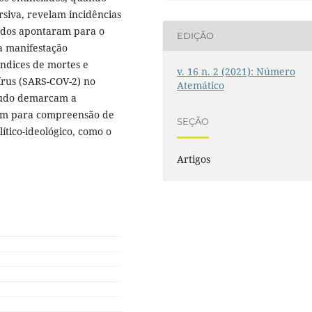
rsiva, revelam incidências
ltados apontaram para o
EDIÇÃO
a manifestação
índices de mortes e
v. 16 n. 2 (2021): Número
írus (SARS-COV-2) no
Atemático
studo demarcam a
gem para compreensão de
SEÇÃO
tico-ideológico, como o
Artigos