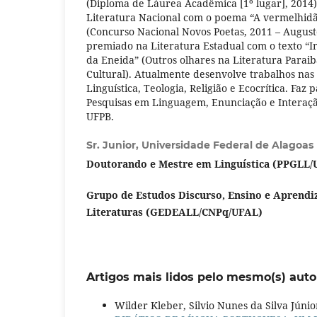
(Diploma de Láurea Acadêmica [1º lugar], 2014
Literatura Nacional com o poema “A vermelhid
(Concurso Nacional Novos Poetas, 2011 – August
premiado na Literatura Estadual com o texto “I
da Eneida” (Outros olhares na Literatura Parai
Cultural). Atualmente desenvolve trabalhos nas
Linguística, Teologia, Religião e Ecocrítica. Faz
Pesquisas em Linguagem, Enunciação e Interaçã
UFPB.
Sr. Junior,
Universidade Federal de Alagoas
Doutorando e Mestre em Linguística (PPGLL/
Grupo de Estudos Discurso, Ensino e Aprendi
Literaturas (GEDEALL/CNPq/UFAL)
Artigos mais lidos pelo mesmo(s) auto
Wilder Kleber, Silvio Nunes da Silva Júnio