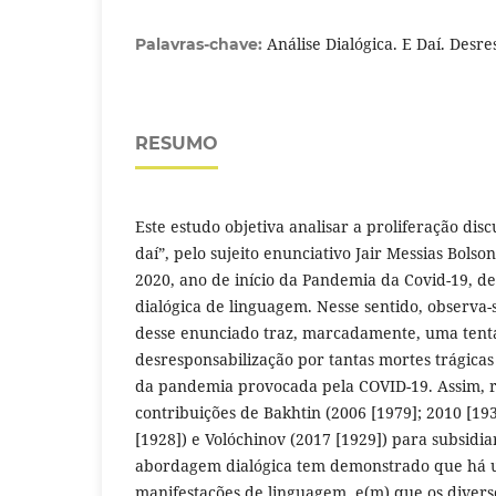
Análise Dialógica. E Daí. Desre
Palavras-chave:
RESUMO
Este estudo objetiva analisar a proliferação dis
daí”, pelo sujeito enunciativo Jair Messias Bols
2020, ano de início da Pandemia da Covid-19, d
dialógica de linguagem. Nesse sentido, observa
desse enunciado traz, marcadamente, uma tent
desresponsabilização por tantas mortes trágicas
da pandemia provocada pela COVID-19. Assim, 
contribuições de Bakhtin (2006 [1979]; 2010 [19
[1928]) e Volóchinov (2017 [1929]) para subsidia
abordagem dialógica tem demonstrado que há u
manifestações de linguagem, e(m) que os diver