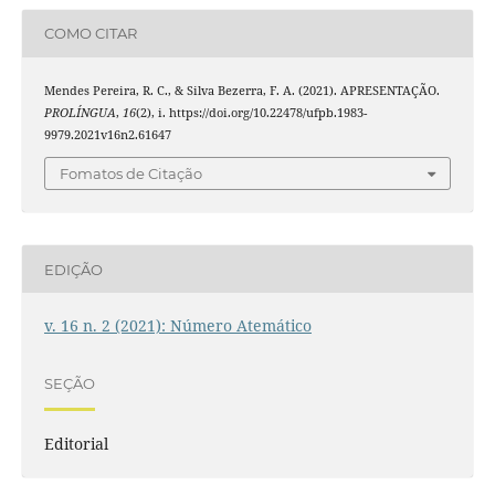
COMO CITAR
Mendes Pereira, R. C., & Silva Bezerra, F. A. (2021). APRESENTAÇÃO.
PROLÍNGUA
,
16
(2), i. https://doi.org/10.22478/ufpb.1983-
9979.2021v16n2.61647
Fomatos de Citação
EDIÇÃO
v. 16 n. 2 (2021): Número Atemático
SEÇÃO
Editorial