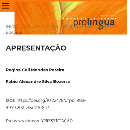
INÍCIO
/
ARQUIVOS
/
V. 16 N. 2 (2021): NÚMERO ATEMÁTICO
/
Editorial
APRESENTAÇÃO
Regina Celi Mendes Pereira
Fábio Alexandre Silva Bezerra
DOI:
https://doi.org/10.22478/ufpb.1983-
9979.2021v16n2.61647
APRESENTAÇÃO
Palavras-chave: