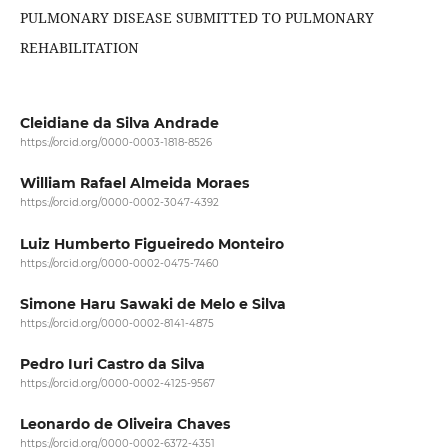
PULMONARY DISEASE SUBMITTED TO PULMONARY
REHABILITATION
Cleidiane da Silva Andrade
https://orcid.org/0000-0003-1818-8526
William Rafael Almeida Moraes
https://orcid.org/0000-0002-3047-4392
Luiz Humberto Figueiredo Monteiro
https://orcid.org/0000-0002-0475-7460
Simone Haru Sawaki de Melo e Silva
https://orcid.org/0000-0002-8141-4875
Pedro Iuri Castro da Silva
https://orcid.org/0000-0002-4125-9567
Leonardo de Oliveira Chaves
https://orcid.org/0000-0002-6372-4351