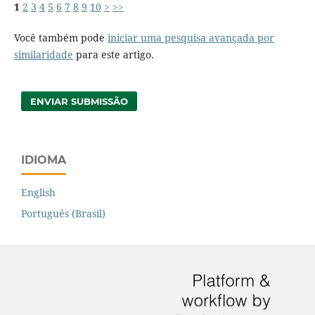
1
2
3
4
5
6
7
8
9
10
>
>>
Você também pode
iniciar uma pesquisa avançada por
similaridade
para este artigo.
ENVIAR SUBMISSÃO
IDIOMA
English
Português (Brasil)