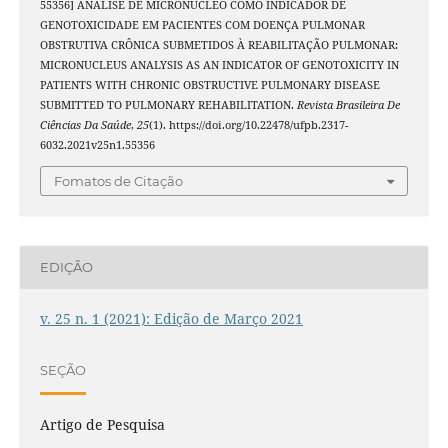
55356] ANÁLISE DE MICRONÚCLEO COMO INDICADOR DE
GENOTOXICIDADE EM PACIENTES COM DOENÇA PULMONAR
OBSTRUTIVA CRÔNICA SUBMETIDOS À REABILITAÇÃO PULMONAR:
MICRONUCLEUS ANALYSIS AS AN INDICATOR OF GENOTOXICITY IN
PATIENTS WITH CHRONIC OBSTRUCTIVE PULMONARY DISEASE
SUBMITTED TO PULMONARY REHABILITATION.
Revista Brasileira De
Ciências Da Saúde
,
25
(1). https://doi.org/10.22478/ufpb.2317-
6032.2021v25n1.55356
Fomatos de Citação
EDIÇÃO
v. 25 n. 1 (2021): Edição de Março 2021
SEÇÃO
Artigo de Pesquisa