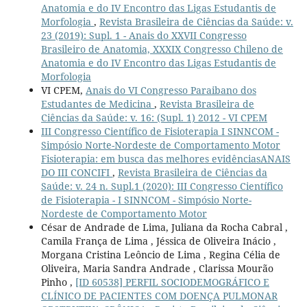
Anatomia e do IV Encontro das Ligas Estudantis de
Morfologia
,
Revista Brasileira de Ciências da Saúde: v.
23 (2019): Supl. 1 - Anais do XXVII Congresso
Brasileiro de Anatomia, XXXIX Congresso Chileno de
Anatomia e do IV Encontro das Ligas Estudantis de
Morfologia
VI CPEM,
Anais do VI Congresso Paraibano dos
Estudantes de Medicina
,
Revista Brasileira de
Ciências da Saúde: v. 16: (Supl. 1) 2012 - VI CPEM
III Congresso Científico de Fisioterapia I SINNCOM -
Simpósio Norte-Nordeste de Comportamento Motor
Fisioterapia: em busca das melhores evidênciasANAIS
DO III CONCIFI
,
Revista Brasileira de Ciências da
Saúde: v. 24 n. Supl.1 (2020): III Congresso Científico
de Fisioterapia - I SINNCOM - Simpósio Norte-
Nordeste de Comportamento Motor
César de Andrade de Lima, Juliana da Rocha Cabral ,
Camila França de Lima , Jéssica de Oliveira Inácio ,
Morgana Cristina Leôncio de Lima , Regina Célia de
Oliveira, Maria Sandra Andrade , Clarissa Mourão
Pinho ,
[ID 60538] PERFIL SOCIODEMOGRÁFICO E
CLÍNICO DE PACIENTES COM DOENÇA PULMONAR