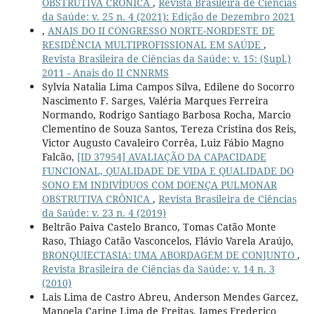
OBSTRUTIVA CRÔNICA
,
Revista Brasileira de Ciências
da Saúde: v. 25 n. 4 (2021): Edição de Dezembro 2021
,
ANAIS DO II CONGRESSO NORTE-NORDESTE DE
RESIDÊNCIA MULTIPROFISSIONAL EM SAÚDE
,
Revista Brasileira de Ciências da Saúde: v. 15: (Supl.)
2011 - Anais do II CNNRMS
Sylvia Natalia Lima Campos Silva, Edilene do Socorro
Nascimento F. Sarges, Valéria Marques Ferreira
Normando, Rodrigo Santiago Barbosa Rocha, Marcio
Clementino de Souza Santos, Tereza Cristina dos Reis,
Victor Augusto Cavaleiro Corrêa, Luiz Fábio Magno
Falcão,
[ID 37954] AVALIAÇÃO DA CAPACIDADE
FUNCIONAL, QUALIDADE DE VIDA E QUALIDADE DO
SONO EM INDIVÍDUOS COM DOENÇA PULMONAR
OBSTRUTIVA CRÔNICA
,
Revista Brasileira de Ciências
da Saúde: v. 23 n. 4 (2019)
Beltrão Paiva Castelo Branco, Tomas Catão Monte
Raso, Thiago Catão Vasconcelos, Flávio Varela Araújo,
BRONQUIECTASIA: UMA ABORDAGEM DE CONJUNTO
,
Revista Brasileira de Ciências da Saúde: v. 14 n. 3
(2010)
Lais Lima de Castro Abreu, Anderson Mendes Garcez,
Manoela Carine Lima de Freitas, James Frederico