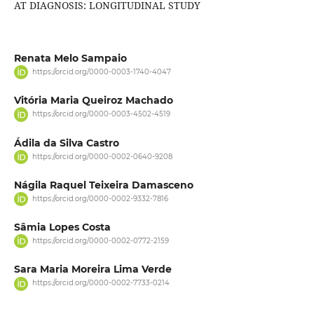
AT DIAGNOSIS: LONGITUDINAL STUDY
Renata Melo Sampaio
https://orcid.org/0000-0003-1740-4047
Vitória Maria Queiroz Machado
https://orcid.org/0000-0003-4502-4519
Ádila da Silva Castro
https://orcid.org/0000-0002-0640-9208
Nágila Raquel Teixeira Damasceno
https://orcid.org/0000-0002-9332-7816
Sâmia Lopes Costa
https://orcid.org/0000-0002-0772-2159
Sara Maria Moreira Lima Verde
https://orcid.org/0000-0002-7733-0214