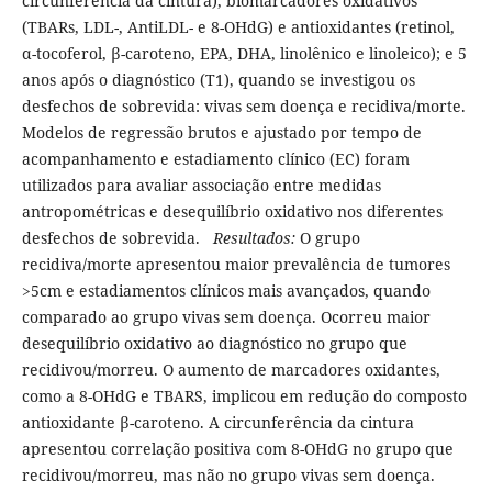
circunferência da cintura), biomarcadores oxidativos
(TBARs, LDL-, AntiLDL- e 8-OHdG) e antioxidantes (retinol,
α-tocoferol, β-caroteno, EPA, DHA, linolênico e linoleico); e 5
anos após o diagnóstico (T1), quando se investigou os
desfechos de sobrevida: vivas sem doença e recidiva/morte.
Modelos de regressão brutos e ajustado por tempo de
acompanhamento e estadiamento clínico (EC) foram
utilizados para avaliar associação entre medidas
antropométricas e desequilíbrio oxidativo nos diferentes
desfechos de sobrevida.
Resultados:
O grupo
recidiva/morte apresentou maior prevalência de tumores
>5cm e estadiamentos clínicos mais avançados, quando
comparado ao grupo vivas sem doença. Ocorreu maior
desequilíbrio oxidativo ao diagnóstico no grupo que
recidivou/morreu. O aumento de marcadores oxidantes,
como a 8-OHdG e TBARS, implicou em redução do composto
antioxidante β-caroteno. A circunferência da cintura
apresentou correlação positiva com 8-OHdG no grupo que
recidivou/morreu, mas não no grupo vivas sem doença.