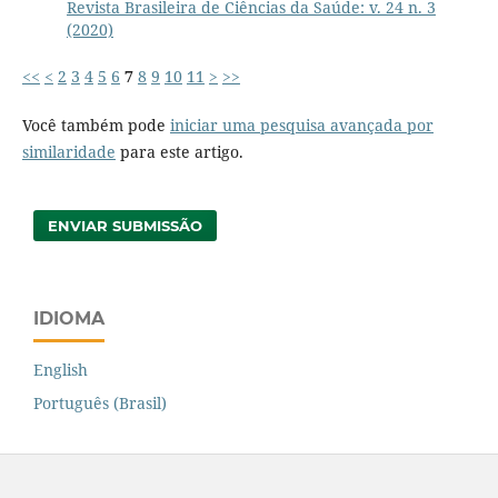
Revista Brasileira de Ciências da Saúde: v. 24 n. 3
(2020)
<<
<
2
3
4
5
6
7
8
9
10
11
>
>>
Você também pode
iniciar uma pesquisa avançada por
similaridade
para este artigo.
ENVIAR SUBMISSÃO
IDIOMA
English
Português (Brasil)